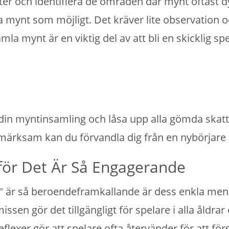
ster och identifiera de områden där mynt oftast 
a mynt som möjligt. Det kräver lite observation o
la mynt är en viktig del av att bli en skicklig s
 din myntinsamling och låsa upp alla gömda skatt
märksam kan du förvandla dig från en nybörjare 
för Det Är Så Engagerande
d" är så beroendeframkallande är dess enkla men u
ssen gör det tillgängligt för spelare i alla åldr
exer gör att spelare ofta återvänder för att för