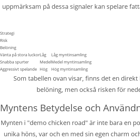
uppmärksam på dessa signaler kan spelare fatta m
Strategi
Risk
Belöning
Vänta på stora luckor
Låg
Låg myntinsamling
Snabba spurter
Medel
Medel myntinsamling
Aggressivt spelande
Hög
Hög myntinsamling
Som tabellen ovan visar, finns det en direkt
belöning, men också risken för nederl
Myntens Betydelse och Använd
Mynten i "demo chicken road" är inte bara en poä
unika höns, var och en med sin egen charm och pe