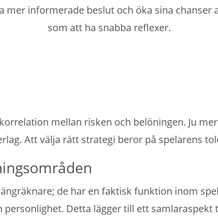
er informerade beslut och öka sina chanser att lyc
som att ha snabba reflexer.
 korrelation mellan risken och belöningen. Ju mer 
ag. Att välja rätt strategi beror på spelarens tol
ningsområden
ngräknare; de har en faktisk funktion inom spele
rsonlighet. Detta lägger till ett samlaraspekt til