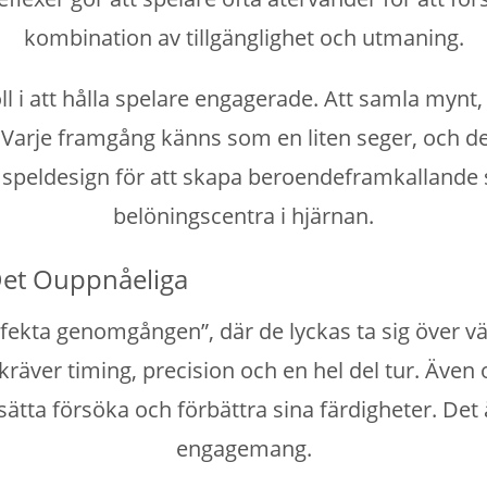
kombination av tillgänglighet och utmaning.
l i att hålla spelare engagerade. Att samla myn
e. Varje framgång känns som en liten seger, och de
 speldesign för att skapa beroendeframkallande s
belöningscentra i hjärnan.
Det Ouppnåeliga
fekta genomgången”, där de lyckas ta sig över vä
 kräver timing, precision och en hel del tur. Äv
tta försöka och förbättra sina färdigheter. Det 
engagemang.