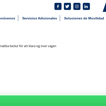
tes: 55 5801 4930 Comercial: 55 8034 7292
ntar_med_demo_chicken_roa
onócenos
Servicios Adicionales
Soluciones de Movilidad
bba beslut för att klara sig över vägen