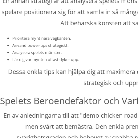
En annan strategi är att analysera spelets mön
spelare positionera sig för att samla in så mång
Att behärska konsten att sam
Prioritera mynt nära vägkanten.
Använd power-ups strategiskt.
Analysera spelets mönster.
Lär dig var mynten oftast dyker upp.
Dessa enkla tips kan hjälpa dig att maximera
strategisk och upp
Spelets Beroendefaktor och Var
En av anledningarna till att "demo chicken roa
men svårt att bemästra. Den enkla premi
svårighetsgraden och behovet av snabba refl