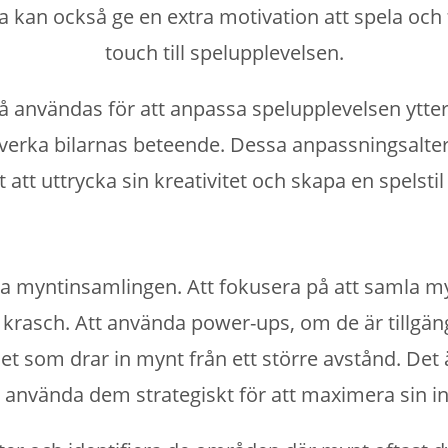
öna kan också ge en extra motivation att spela och 
touch till spelupplevelsen.
 användas för att anpassa spelupplevelsen ytterl
åverka bilarnas beteende. Dessa anpassningsalte
 att uttrycka sin kreativitet och skapa en spelsti
era myntinsamlingen. Att fokusera på att samla my
 krasch. Att använda power-ups, om de är tillgängl
t som drar in mynt från ett större avstånd. Det
t använda dem strategiskt för att maximera sin i