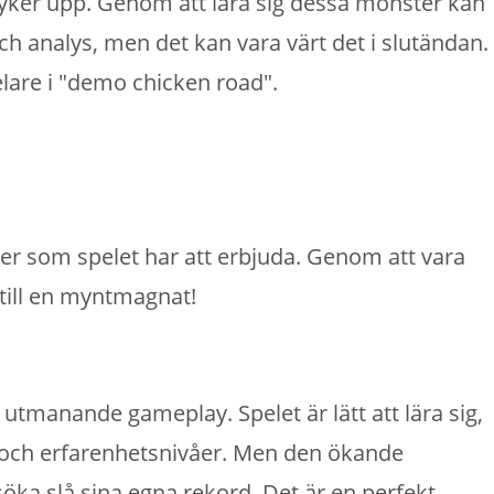
dyker upp. Genom att lära sig dessa mönster kan
ch analys, men det kan vara värt det i slutändan.
pelare i "demo chicken road".
er som spelet har att erbjuda. Genom att vara
till en myntmagnat!
tmanande gameplay. Spelet är lätt att lära sig,
ar och erfarenhetsnivåer. Men den ökande
söka slå sina egna rekord. Det är en perfekt