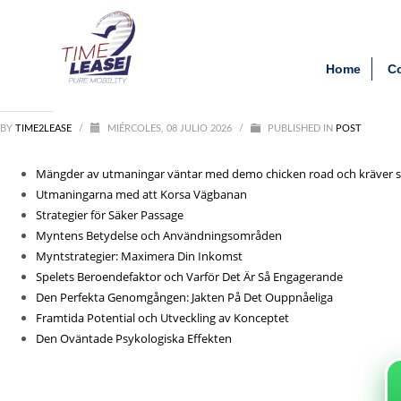
Archivos
Clien
Mängder_av_utmaningar_vä
Home
C
agosto 2026
julio 2026
junio 2026
BY
TIME2LEASE
mayo 2026
/
MIÉRCOLES, 08 JULIO 2026
/
PUBLISHED IN
POST
febrero 2026
septiembre 2025
Mängder av utmaningar väntar med demo chicken road och kräver sna
agosto 2025
Utmaningarna med att Korsa Vägbanan
julio 2025
Strategier för Säker Passage
agosto 2021
Myntens Betydelse och Användningsområden
Myntstrategier: Maximera Din Inkomst
Categorías
Spelets Beroendefaktor och Varför Det Är Så Engagerande
Den Perfekta Genomgången: Jakten På Det Ouppnåeliga
1_lapapillote08.com_10000
Framtida Potential och Utveckling av Konceptet
Entertainment
Den Oväntade Psykologiska Effekten
News
Post
public