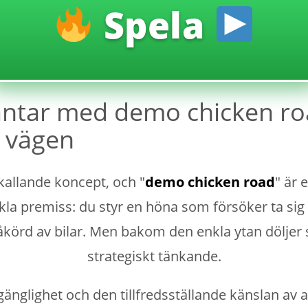
Spela
ntar med demo chicken ro
r vägen
kallande koncept, och "
demo chicken road
" är 
 premiss: du styr en höna som försöker ta sig ö
påkörd av bilar. Men bakom den enkla ytan döljer
strategiskt tänkande.
llgänglighet och den tillfredsställande känslan av