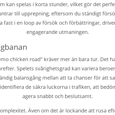
om kan spelas i korta stunder, vilket gör det per
rar till upprepning, eftersom du ständigt försö
fast i en loop av försök och förbättringar, driv
engagerande utmaningen.
ägbanan
emo chicken road" kräver mer än bara tur. Det h
refter. Spelets svårighetsgrad kan variera beroen
ändig balansgång mellan att ta chanser för att sa
 identifiera de säkra luckorna i trafiken, att be
agera snabbt och beslutsamt.
komplexitet. Även om det är lockande att rusa eft