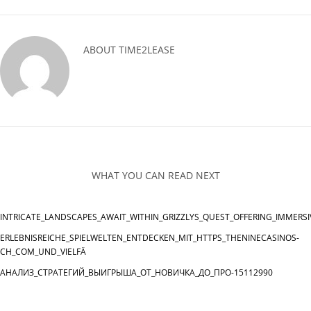
ABOUT
TIME2LEASE
WHAT YOU CAN READ NEXT
INTRICATE_LANDSCAPES_AWAIT_WITHIN_GRIZZLYS_QUEST_OFFERING_IMMERSI
ERLEBNISREICHE_SPIELWELTEN_ENTDECKEN_MIT_HTTPS_THENINECASINOS-
CH_COM_UND_VIELFÄ
АНАЛИЗ_СТРАТЕГИЙ_ВЫИГРЫША_ОТ_НОВИЧКА_ДО_ПРО-15112990