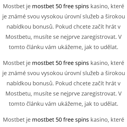
Mostbet je
mostbet 50 free spins
kasino, které
je známé svou vysokou úrovní služeb a širokou
nabídkou bonusů. Pokud chcete začít hrát v
Mostbetu, musíte se nejprve zaregistrovat. V
tomto článku vám ukážeme, jak to udělat.
Mostbet je
mostbet 50 free spins
kasino, které
je známé svou vysokou úrovní služeb a širokou
nabídkou bonusů. Pokud chcete začít hrát v
Mostbetu, musíte se nejprve zaregistrovat. V
tomto článku vám ukážeme, jak to udělat.
Mostbet je
mostbet 50 free spins
kasino, které