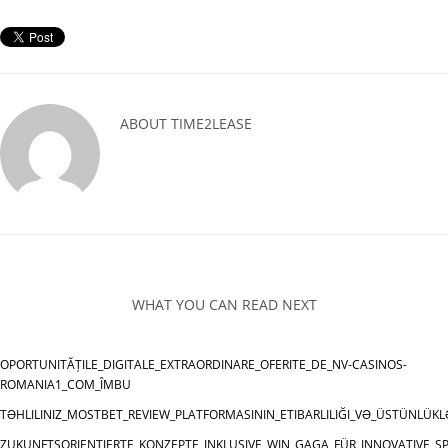
ABOUT
TIME2LEASE
WHAT YOU CAN READ NEXT
OPORTUNITĂȚILE_DIGITALE_EXTRAORDINARE_OFERITE_DE_NV-CASINOS-
ROMANIA1_COM_ÎMBU
TƏHLILINIZ_MOSTBET_REVIEW_PLATFORMASININ_ETIBARLILIĞI_VƏ_ÜSTÜNLÜKL
ZUKUNFTSORIENTIERTE_KONZEPTE_INKLUSIVE_WIN_GAGA_FÜR_INNOVATIVE_SP