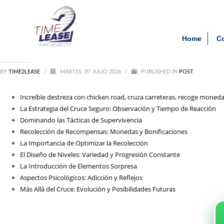
Archivos
Clien
Increíble_destreza_con_chi
Home
C
agosto 2026
julio 2026
junio 2026
BY
TIME2LEASE
mayo 2026
/
MARTES, 07 JULIO 2026
/
PUBLISHED IN
POST
febrero 2026
septiembre 2025
Increíble destreza con chicken road, cruza carreteras, recoge monedas
agosto 2025
La Estrategia del Cruce Seguro: Observación y Tiempo de Reacción
julio 2025
Dominando las Tácticas de Supervivencia
agosto 2021
Recolección de Recompensas: Monedas y Bonificaciones
La Importancia de Optimizar la Recolección
Categorías
El Diseño de Niveles: Variedad y Progresión Constante
La Introducción de Elementos Sorpresa
1_lapapillote08.com_10000
Aspectos Psicológicos: Adicción y Reflejos
Entertainment
Más Allá del Cruce: Evolución y Posibilidades Futuras
News
Post
public