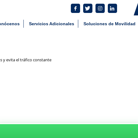
tes: 55 5801 4930 Comercial: 55 8034 7292
cken_road_cruza_carreteras_
onócenos
Servicios Adicionales
Soluciones de Movilidad
 y evita el tráfico constante