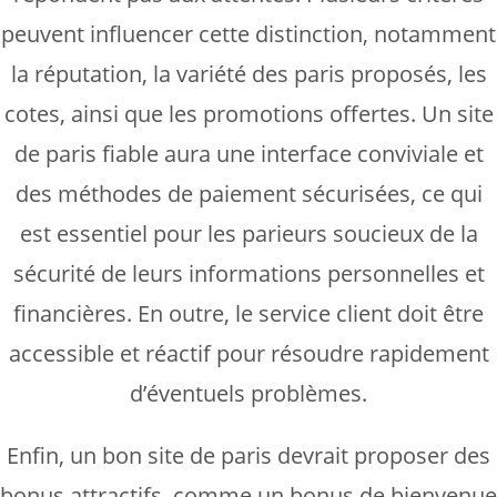
peuvent influencer cette distinction, notamment
la réputation, la variété des paris proposés, les
cotes, ainsi que les promotions offertes. Un site
de paris fiable aura une interface conviviale et
des méthodes de paiement sécurisées, ce qui
est essentiel pour les parieurs soucieux de la
sécurité de leurs informations personnelles et
financières. En outre, le service client doit être
accessible et réactif pour résoudre rapidement
d’éventuels problèmes.
Enfin, un bon site de paris devrait proposer des
bonus attractifs, comme un bonus de bienvenue