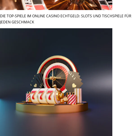
DIE TOP-SPIELE IM ONLINE CASINO ECHTGELD: SLOTS UND TISCHSPIELE FÜR
JEDEN GESCHMACK