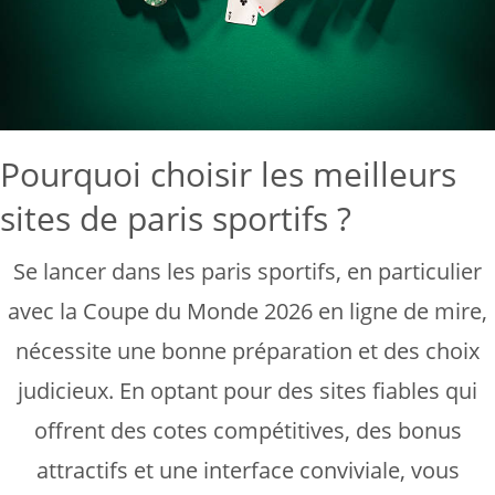
Pourquoi choisir les meilleurs
sites de paris sportifs ?
Se lancer dans les paris sportifs, en particulier
avec la Coupe du Monde 2026 en ligne de mire,
nécessite une bonne préparation et des choix
judicieux. En optant pour des sites fiables qui
offrent des cotes compétitives, des bonus
attractifs et une interface conviviale, vous