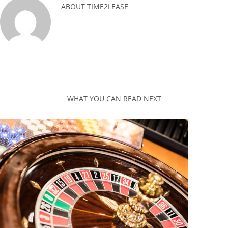
ABOUT
TIME2LEASE
WHAT YOU CAN READ NEXT