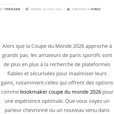
Sin categoría
BY
TIME2LEASE
/
VIERNES, 03 JULIO 2026
/
PUBLISHED IN
PUBLIC
Alors que la Coupe du Monde 2026 approche à
grands pas, les amateurs de paris sportifs sont
de plus en plus à la recherche de plateformes
fiables et sécurisées pour maximiser leurs
gains, notamment celles qui offrent des options
comme
bookmaker coupe du monde 2026
pour
une expérience optimale. Que vous soyez un
parieur chevronné ou un nouveau venu dans