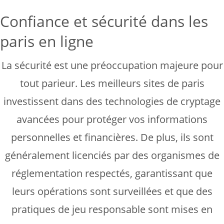
Confiance et sécurité dans les
paris en ligne
La sécurité est une préoccupation majeure pour
tout parieur. Les meilleurs sites de paris
investissent dans des technologies de cryptage
avancées pour protéger vos informations
personnelles et financières. De plus, ils sont
généralement licenciés par des organismes de
réglementation respectés, garantissant que
leurs opérations sont surveillées et que des
pratiques de jeu responsable sont mises en