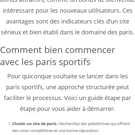
intéressant pour les nouveaux utilisateurs. Ces
avantages sont des indicateurs clés d’un site
sérieux et bien établi dans le domaine des paris.
Comment bien commencer
avec les paris sportifs
Pour quiconque souhaite se lancer dans les
paris sportifs, une approche structurée peut
faciliter le processus. Voici un guide étape par
étape pour vous aider à démarrer.
Choisir un site de paris :
Recherchez des plateformes qui offrent
des cotes compétitives et une bonne réputation.