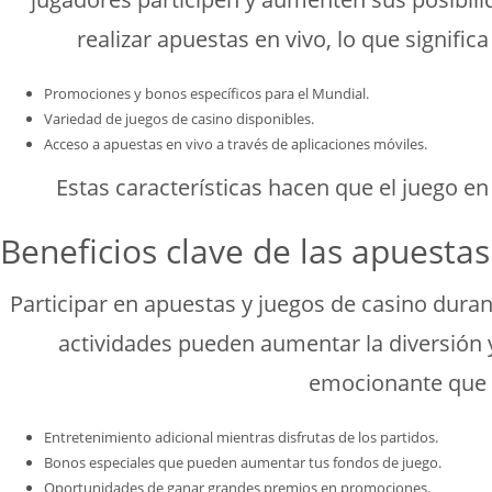
realizar apuestas en vivo, lo que signifi
Promociones y bonos específicos para el Mundial.
Variedad de juegos de casino disponibles.
Acceso a apuestas en vivo a través de aplicaciones móviles.
Estas características hacen que el juego e
Beneficios clave de las apuestas
Participar en apuestas y juegos de casino duran
actividades pueden aumentar la diversión 
emocionante que 
Entretenimiento adicional mientras disfrutas de los partidos.
Bonos especiales que pueden aumentar tus fondos de juego.
Oportunidades de ganar grandes premios en promociones.