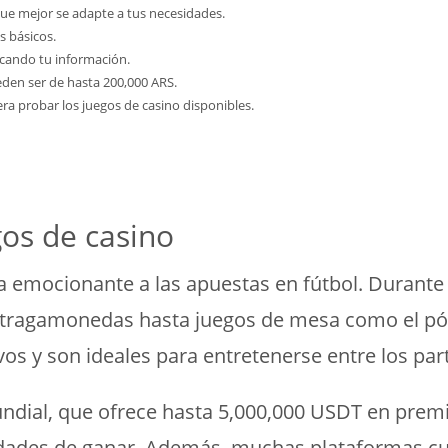
que mejor se adapte a tus necesidades.
s básicos.
icando tu información.
den ser de hasta 200,000 ARS.
a probar los juegos de casino disponibles.
gos de casino
va emocionante a las apuestas en fútbol. Durant
tragamonedas hasta juegos de mesa como el póker
os y son ideales para entretenerse entre los par
dial, que ofrece hasta 5,000,000 USDT en premi
idades de ganar. Además, muchas plataformas c