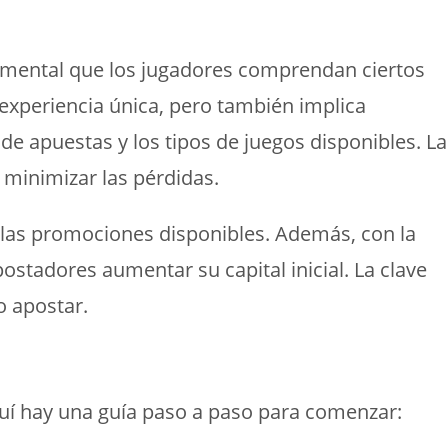
damental que los jugadores comprendan ciertos
 experiencia única, pero también implica
e apuestas y los tipos de juegos disponibles. La
 minimizar las pérdidas.
 las promociones disponibles. Además, con la
stadores aumentar su capital inicial. La clave
o apostar.
quí hay una guía paso a paso para comenzar: