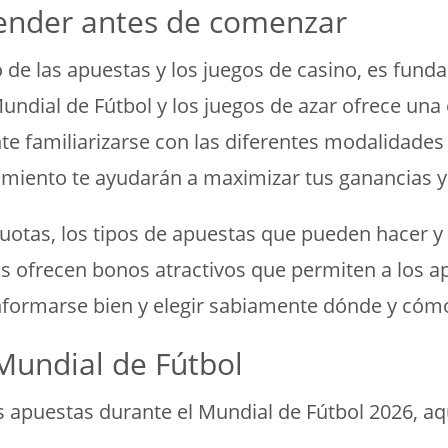
tender antes de comenzar
de las apuestas y los juegos de casino, es fun
ndial de Fútbol y los juegos de azar ofrece una
e familiarizarse con las diferentes modalidades d
cimiento te ayudarán a maximizar tus ganancias y
cuotas, los tipos de apuestas que pueden hacer y
 ofrecen bonos atractivos que permiten a los apo
nformarse bien y elegir sabiamente dónde y cóm
Mundial de Fútbol
s apuestas durante el Mundial de Fútbol 2026, a