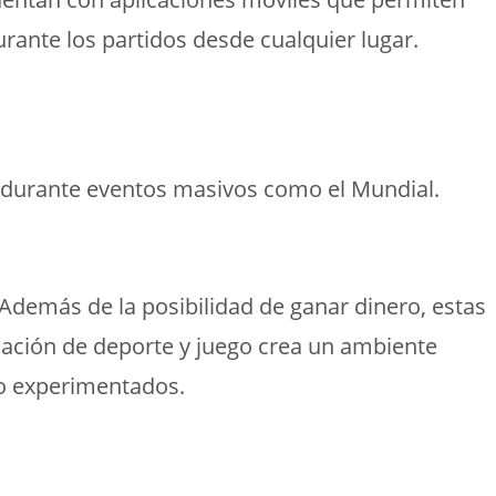
urante los partidos desde cualquier lugar.
te durante eventos masivos como el Mundial.
 Además de la posibilidad de ganar dinero, estas
nación de deporte y juego crea un ambiente
o experimentados.