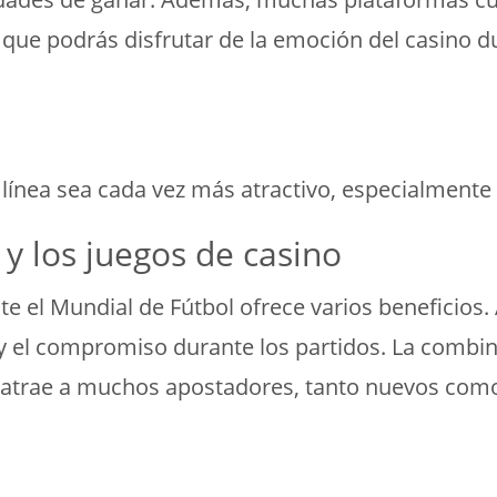
ca que podrás disfrutar de la emoción del casino d
n línea sea cada vez más atractivo, especialmen
 y los juegos de casino
te el Mundial de Fútbol ofrece varios beneficios.
y el compromiso durante los partidos. La combi
atrae a muchos apostadores, tanto nuevos com