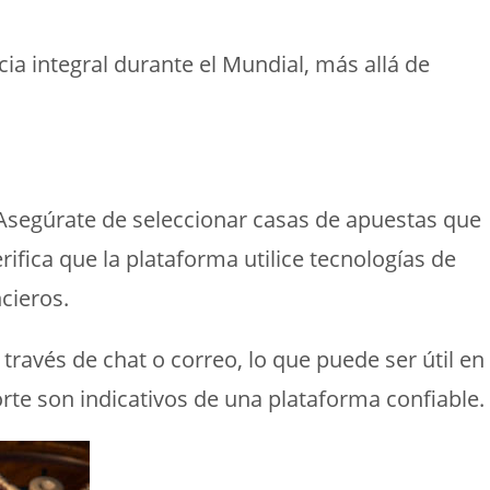
a integral durante el Mundial, más allá de
 Asegúrate de seleccionar casas de apuestas que
fica que la plataforma utilice tecnologías de
cieros.
través de chat o correo, lo que puede ser útil en
rte son indicativos de una plataforma confiable.