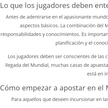
Lo que los jugadores deben en
Antes de adentrarse en el apasionante mundo 
aspectos básicos. La combinación del Mu
responsabilidades y conocimientos. Es important
planificación y el cono
Los jugadores deben ser conscientes de las 
llegada del Mundial, muchas casas de apuestas
está en i
Cómo empezar a apostar en el 
Para aquellos que deseen incursionar en la