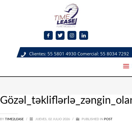
×
Archivos
agosto 2026
julio 2026
junio 2026
mayo 2026
febrero 2026
Clientes:
55 5801 4930
Comercial:
55 8034 7292
septiembre 2025
agosto 2025
julio 2025
agosto 2021
Categorías
Gözəl_təkliflərlə_zəngin_o
1_lapapillote08.com_10000
Entertainment
News
BY
TIME2LEASE
/
JUEVES, 02 JULIO 2026
/
PUBLISHED IN
POST
Post
public