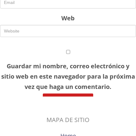
Web
Guardar mi nombre, correo electrónico y
sitio web en este navegador para la próxima
vez que haga un comentario.
MAPA DE SITIO
Home