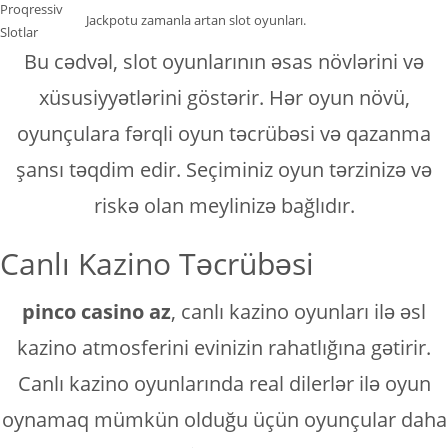
Proqressiv
Jackpotu zamanla artan slot oyunları.
Slotlar
Bu cədvəl, slot oyunlarının əsas növlərini və
xüsusiyyətlərini göstərir. Hər oyun növü,
oyunçulara fərqli oyun təcrübəsi və qazanma
şansı təqdim edir. Seçiminiz oyun tərzinizə və
riskə olan meylinizə bağlıdır.
Canlı Kazino Təcrübəsi
pinco casino az
, canlı kazino oyunları ilə əsl
kazino atmosferini evinizin rahatlığına gətirir.
Canlı kazino oyunlarında real dilerlər ilə oyun
oynamaq mümkün olduğu üçün oyunçular daha