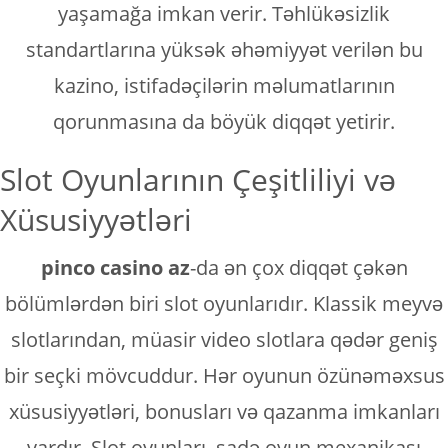
yaşamağa imkan verir. Təhlükəsizlik
standartlarına yüksək əhəmiyyət verilən bu
kazino, istifadəçilərin məlumatlarının
qorunmasına da böyük diqqət yetirir.
Slot Oyunlarının Çeşitliliyi və
Xüsusiyyətləri
pinco casino az
-da ən çox diqqət çəkən
bölümlərdən biri slot oyunlarıdır. Klassik meyvə
slotlarından, müasir video slotlara qədər geniş
bir seçki mövcuddur. Hər oyunun özünəməxsus
xüsusiyyətləri, bonusları və qazanma imkanları
vardır. Slot oyunları, sadə oyun mexanikası