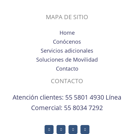
MAPA DE SITIO
Home
Conócenos
Servicios adicionales
Soluciones de Movilidad
Contacto
CONTACTO
Atención clientes:
55 5801 4930
Línea
Comercial:
55 8034 7292