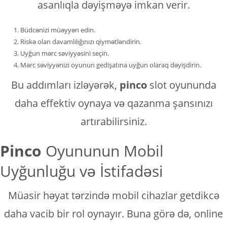
asanlıqla dəyişməyə imkan verir.
Büdcənizi müəyyən edin.
Riskə olan davamlılığınızı qiymətləndirin.
Uyğun mərc səviyyəsini seçin.
Mərc səviyyənizi oyunun gedişatına uyğun olaraq dəyişdirin.
Bu addımları izləyərək,
pinco
slot oyununda
daha effektiv oynaya və qazanma şansınızı
artırabilirsiniz.
Pinco
Oyununun Mobil
Uyğunluğu və İstifadəsi
Müasir həyat tərzində mobil cihazlar getdikcə
daha vacib bir rol oynayır. Buna görə də, online