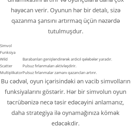
həyəcan verir. Oyunun hər bir detalı, sizə
qazanma şansını artırmaq üçün nəzərdə
tutulmuşdur.
Simvol
Funksiya
Wild
Barabanları genişləndirərək ardıcıl qələbələr yaradır.
Scatter
Pulsuz fırlanmaları aktivləşdirir.
Multiplikator
Pulsuz fırlanmalar zamanı qazancları artırır.
Bu cədvəl, oyun içərisindəki ən vacib simvolların
funksiyalarını göstərir. Hər bir simvolun oyun
təcrübənizə necə təsir edəcəyini anlamanız,
daha strategiya ilə oynamağınıza kömək
edəcəkdir.