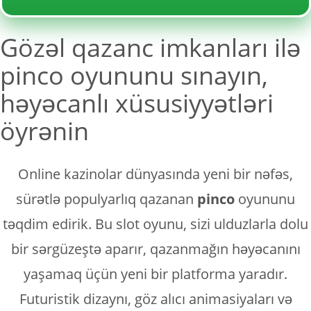
Gözəl qazanc imkanları ilə
pinco oyununu sınayın,
həyəcanlı xüsusiyyətləri
öyrənin
Online kazinolar dünyasında yeni bir nəfəs,
sürətlə populyarlıq qazanan
pinco
oyununu
təqdim edirik. Bu slot oyunu, sizi ulduzlarla dolu
bir sərgüzeştə aparır, qazanmağın həyəcanını
yaşamaq üçün yeni bir platforma yaradır.
Futuristik dizaynı, göz alıcı animasiyaları və