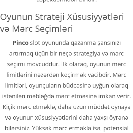
Oyunun Strateji Xüsusiyyətləri
və Mərc Seçimləri
Pinco
slot oyununda qazanma şansınızı
artırmaq üçün bir neçə strategiya və mərc
seçimi mövcuddur. İlk olaraq, oyunun mərc
limitlərini nəzərdən keçirmək vacibdir. Mərc
limitləri, oyunçuların büdcəsinə uyğun olaraq
istənilən məbləğdə mərc etməsinə imkan verir.
Kiçik mərc etməklə, daha uzun müddət oynaya
və oyunun xüsusiyyətlərini daha yaxşı öyrənə
bilərsiniz. Yüksək mərc etməklə isə, potensial