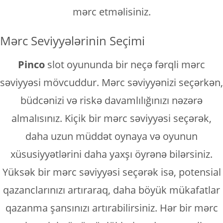
mərc etməlisiniz.
Mərc Seviyyələrinin Seçimi
Pinco
slot oyununda bir neçə fərqli mərc
səviyyəsi mövcuddur. Mərc səviyyənizi seçərkən,
büdcənizi və riskə davamlılığınızı nəzərə
almalısınız. Kiçik bir mərc səviyyəsi seçərək,
daha uzun müddət oynaya və oyunun
xüsusiyyətlərini daha yaxşı öyrənə bilərsiniz.
Yüksək bir mərc səviyyəsi seçərək isə, potensial
qazanclarınızı artıraraq, daha böyük mükafatlar
qazanma şansınızı artırabilirsiniz. Hər bir mərc