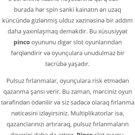
burada hər spin sanki kainatın ən uzaq
küncündə gizlənmiş ulduz xəzinəsinə bir addım
daha yaxınlaşmaq deməkdir. Bu xüsusiyyət
pinco
oyununu digər slot oyunlarından
fərqləndirir və oyunçulara unudulmaz bir
təcrübə yaşadır.
Pulsuz fırlanmalar, oyunçulara risk etmədən
qazanma şansı verir. Bu zaman, mərciniz oyun
tərəfindən ödənilir və siz sadəcə olaraq fırlanma
nəticəsini izləyirsiniz. Multiplikatorlar isə,
qazanclarınızı artıraraq, pulsuz fırlanmaların
dəyərini daha da artırır.
Pinco
slot oyunu,