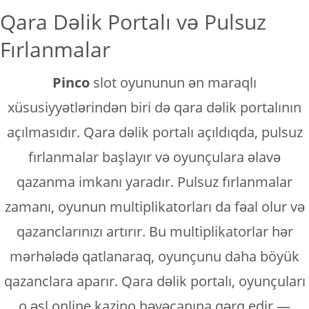
Qara Dəlik Portalı və Pulsuz
Fırlanmalar
Pinco
slot oyununun ən maraqlı
xüsusiyyətlərindən biri də qara dəlik portalının
açılmasıdır. Qara dəlik portalı açıldıqda, pulsuz
fırlanmalar başlayır və oyunçulara əlavə
qazanma imkanı yaradır. Pulsuz fırlanmalar
zamanı, oyunun multiplikatorları da fəal olur və
qazanclarınızı artırır. Bu multiplikatorlar hər
mərhələdə qatlanaraq, oyunçunu daha böyük
qazanclara aparır. Qara dəlik portalı, oyunçuları
o əsl online kazino həyəcanına qərq edir —