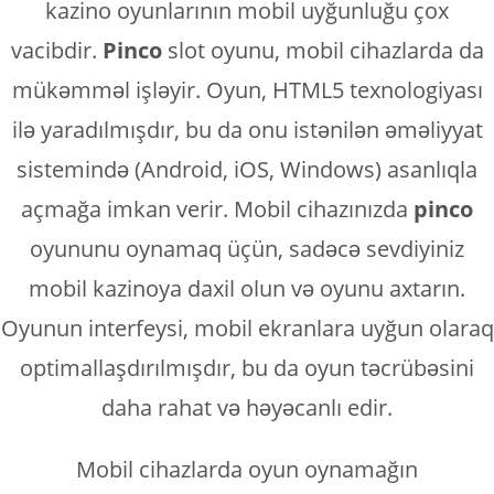
kazino oyunlarının mobil uyğunluğu çox
vacibdir.
Pinco
slot oyunu, mobil cihazlarda da
mükəmməl işləyir. Oyun, HTML5 texnologiyası
ilə yaradılmışdır, bu da onu istənilən əməliyyat
sistemində (Android, iOS, Windows) asanlıqla
açmağa imkan verir. Mobil cihazınızda
pinco
oyununu oynamaq üçün, sadəcə sevdiyiniz
mobil kazinoya daxil olun və oyunu axtarın.
Oyunun interfeysi, mobil ekranlara uyğun olaraq
optimallaşdırılmışdır, bu da oyun təcrübəsini
daha rahat və həyəcanlı edir.
Mobil cihazlarda oyun oynamağın