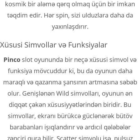
kosmik bir aləmə qərq olmaq üçün bir imkan
təqdim edir. Hər spin, sizi ulduzlara daha da
yaxınlaşdırır.
Xüsusi Simvollar və Funksiyalar
Pinco
slot oyununda bir neçə xüsusi simvol və
funksiya mövcuddur ki, bu da oyunun daha
maraqlı və qazanma şansının artmasına səbəb
olur. Genişlənən Wild simvolları, oyunun ən
diqqət çəkən xüsusiyyətlərindən biridir. Bu
simvollar, ekranı bürükcə güclənərək bütöv
barabanları işıqlandırır və ardıcıl qələbələr
zənciri qura bilir. Scatter simvolu isə, pulsuz