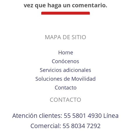
vez que haga un comentario.
MAPA DE SITIO
Home
Conócenos
Servicios adicionales
Soluciones de Movilidad
Contacto
CONTACTO
Atención clientes:
55 5801 4930
Línea
Comercial:
55 8034 7292