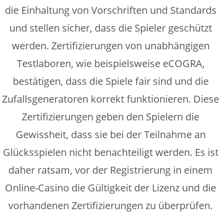
die Einhaltung von Vorschriften und Standards
und stellen sicher, dass die Spieler geschützt
werden. Zertifizierungen von unabhängigen
Testlaboren, wie beispielsweise eCOGRA,
bestätigen, dass die Spiele fair sind und die
Zufallsgeneratoren korrekt funktionieren. Diese
Zertifizierungen geben den Spielern die
Gewissheit, dass sie bei der Teilnahme an
Glücksspielen nicht benachteiligt werden. Es ist
daher ratsam, vor der Registrierung in einem
Online-Casino die Gültigkeit der Lizenz und die
vorhandenen Zertifizierungen zu überprüfen.