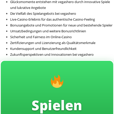
Glücksmomente entstehen mit vegashero durch innovative Spiele
Sin categoría
und lukrative Angebote
Die Vielfalt des Spielangebots bei vegashero
Live-Casino-Erlebnis für das authentische Casino-Feeling
Bonusangebote und Promotionen für neue und bestehende Spieler
Umsatzbedingungen und weitere Bonusrichtlinien
Sicherheit und Fairness im Online-Casino
Zertifizierungen und Lizenzierung als Qualitätsmerkmale
Kundensupport und Benutzerfreundlichkeit
Zukunftsperspektiven und Innovationen bei vegashero
Spielen