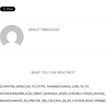
ABOUT
TIME2LEASE
WHAT YOU CAN READ NEXT
ΕΞΑΙΡΕΤΙΚΆ_ΚΈΡΔΗ_ΚΑΙ_ΤΟ_HTTPS_THENINECASINOS_COM_ΓΙΑ_ΤΟ
OYUNSEVERLERIN_ILGISI_SWEET_BONANZA_DEMO_SÜRÜMÜ_YÜKSEK_KAZANÇ_
WAAKZAAMHEID_EN_PRECISIE_ZIJN_CRUCIAAL_BIJ_DE_CHICKEN_ROAD_VERMIJ