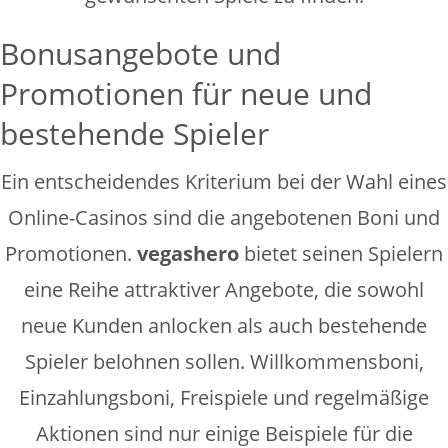
Bonusangebote und
Promotionen für neue und
bestehende Spieler
Ein entscheidendes Kriterium bei der Wahl eines
Online-Casinos sind die angebotenen Boni und
Promotionen.
vegashero
bietet seinen Spielern
eine Reihe attraktiver Angebote, die sowohl
neue Kunden anlocken als auch bestehende
Spieler belohnen sollen. Willkommensboni,
Einzahlungsboni, Freispiele und regelmäßige
Aktionen sind nur einige Beispiele für die