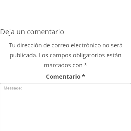
Deja un comentario
Tu dirección de correo electrónico no será
publicada.
Los campos obligatorios están
marcados con
*
Comentario
*