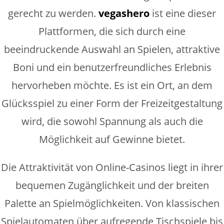
gerecht zu werden.
vegashero
ist eine dieser
Plattformen, die sich durch eine
beeindruckende Auswahl an Spielen, attraktive
Boni und ein benutzerfreundliches Erlebnis
hervorheben möchte. Es ist ein Ort, an dem
Glücksspiel zu einer Form der Freizeitgestaltung
wird, die sowohl Spannung als auch die
Möglichkeit auf Gewinne bietet.
Die Attraktivität von Online-Casinos liegt in ihrer
bequemen Zugänglichkeit und der breiten
Palette an Spielmöglichkeiten. Von klassischen
Spielautomaten über aufregende Tischspiele bis