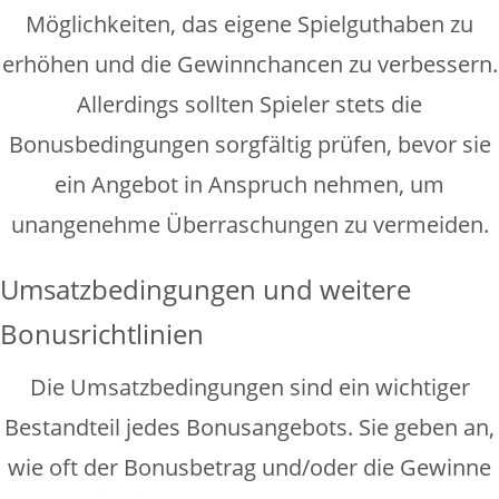
Möglichkeiten, das eigene Spielguthaben zu
erhöhen und die Gewinnchancen zu verbessern.
Allerdings sollten Spieler stets die
Bonusbedingungen sorgfältig prüfen, bevor sie
ein Angebot in Anspruch nehmen, um
unangenehme Überraschungen zu vermeiden.
Umsatzbedingungen und weitere
Bonusrichtlinien
Die Umsatzbedingungen sind ein wichtiger
Bestandteil jedes Bonusangebots. Sie geben an,
wie oft der Bonusbetrag und/oder die Gewinne