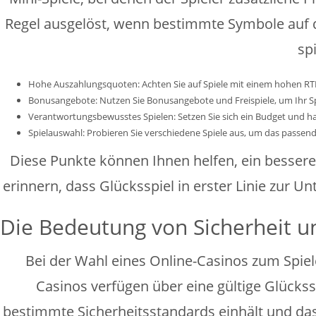
Regel ausgelöst, wenn bestimmte Symbole auf d
sp
Hohe Auszahlungsquoten: Achten Sie auf Spiele mit einem hohen RTP 
Bonusangebote: Nutzen Sie Bonusangebote und Freispiele, um Ihr S
Verantwortungsbewusstes Spielen: Setzen Sie sich ein Budget und hal
Spielauswahl: Probieren Sie verschiedene Spiele aus, um das passende
Diese Punkte können Ihnen helfen, ein besseres
erinnern, dass Glücksspiel in erster Linie zur U
Die Bedeutung von Sicherheit un
Bei der Wahl eines Online-Casinos zum Spie
Casinos verfügen über eine gültige Glückss
bestimmte Sicherheitsstandards einhält und dass