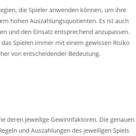
rategien, die Spieler anwenden können, um ihre
inem hohen Auszahlungsquotienten. Es ist auch
en und den Einsatz entsprechend anzupassen.
ss das Spielen immer mit einem gewissen Risiko
aher von entscheidender Bedeutung.
e deren jeweilige Gewinnfaktoren. Die genauen
n Regeln und Auszahlungen des jeweiligen Spiels