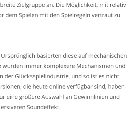
reite Zielgruppe an. Die Möglichkeit, mit relativ
vor dem Spielen mit den Spielregeln vertraut zu
. Ursprünglich basierten diese auf mechanischen
logie wurden immer komplexere Mechanismen und
 der Glücksspielindustrie, und so ist es nicht
ersionen, die heute online verfügbar sind, haben
 nur eine größere Auswahl an Gewinnlinien und
ersiveren Soundeffekt.