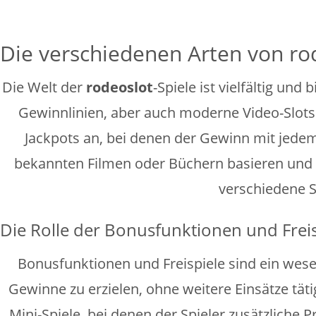
Die verschiedenen Arten von ro
Die Welt der
rodeoslot
-Spiele ist vielfältig un
Gewinnlinien, aber auch moderne Video-Slots 
Jackpots an, bei denen der Gewinn mit jedem 
bekannten Filmen oder Büchern basieren und so
verschiedene S
Die Rolle der Bonusfunktionen und Freis
Bonusfunktionen und Freispiele sind ein wesen
Gewinne zu erzielen, ohne weitere Einsätze tä
Mini-Spiele, bei denen der Spieler zusätzliche 