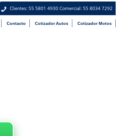
Clientes:
55 5801 4930
Comercial:
55 8034 7292
×
einer_fantastischen_Welt_u
Contacto
Cotizador Autos
Cotizador Motos