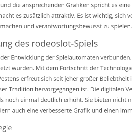
und die ansprechenden Grafiken spricht es eine b
ht es zusätzlich attraktiv. Es ist wichtig, sich 
machen und verantwortungsbewusst zu spielen.
ng des rodeoslot-Spiels
it der Entwicklung der Spielautomaten verbunden
setzt wurden. Mit dem Fortschritt der Techno
ens erfreut sich seit jeher großer Beliebtheit in
eser Tradition hervorgegangen ist. Die digitalen V
s noch einmal deutlich erhöht. Sie bieten nicht
ern auch eine verbesserte Grafik und einen imm
egie