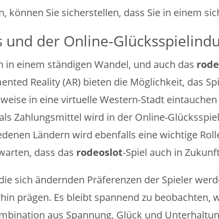
n, können Sie sicherstellen, dass Sie in einem si
s und der Online-Glücksspielindu
ich in einem ständigen Wandel, und auch das
rode
ented Reality (AR) bieten die Möglichkeit, das Sp
lsweise in eine virtuelle Western-Stadt eintauch
ls Zahlungsmittel wird in der Online-Glücksspi
edenen Ländern wird ebenfalls eine wichtige Rolle
erwarten, dass das
rodeoslot
-Spiel auch in Zukunf
 die sich ändernden Präferenzen der Spieler wer
rhin prägen. Es bleibt spannend zu beobachten, 
ination aus Spannung, Glück und Unterhaltung 