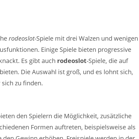
sche
rodeoslot
-Spiele mit drei Walzen und wenigen
sfunktionen. Einige Spiele bieten progressive
knackt. Es gibt auch
rodeoslot
-Spiele, die auf
eten. Die Auswahl ist groß, und es lohnt sich,
sich zu finden.
 bieten den Spielern die Möglichkeit, zusätzliche
chiedenen Formen auftreten, beispielsweise als
die den Gewinn erhöhen. Freispiele werden in der