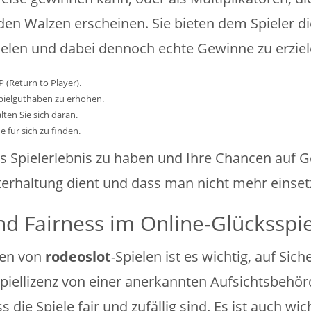
en Walzen erscheinen. Sie bieten dem Spieler d
ielen und dabei dennoch echte Gewinne zu erziel
(Return to Player).
pielguthaben zu erhöhen.
ten Sie sich daran.
 für sich zu finden.
 Spielerlebnis zu haben und Ihre Chancen auf Ge
nterhaltung dient und dass man nicht mehr einsetze
d Fairness im Online-Glücksspie
len von
rodeoslot
-Spielen ist es wichtig, auf Sic
piellizenz von einer anerkannten Aufsichtsbehörd
 die Spiele fair und zufällig sind. Es ist auch 