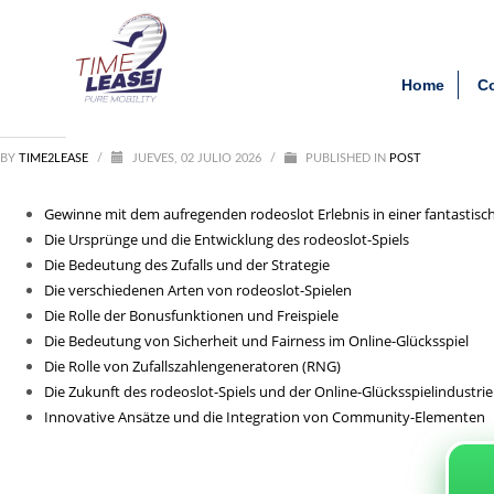
Archivos
Clien
Gewinne_mit_dem_aufregend
Home
C
agosto 2026
julio 2026
junio 2026
BY
TIME2LEASE
mayo 2026
/
JUEVES, 02 JULIO 2026
/
PUBLISHED IN
POST
febrero 2026
septiembre 2025
Gewinne mit dem aufregenden rodeoslot Erlebnis in einer fantastis
agosto 2025
Die Ursprünge und die Entwicklung des rodeoslot-Spiels
julio 2025
Die Bedeutung des Zufalls und der Strategie
agosto 2021
Die verschiedenen Arten von rodeoslot-Spielen
Die Rolle der Bonusfunktionen und Freispiele
Categorías
Die Bedeutung von Sicherheit und Fairness im Online-Glücksspiel
Die Rolle von Zufallszahlengeneratoren (RNG)
1_lapapillote08.com_10000
Die Zukunft des rodeoslot-Spiels und der Online-Glücksspielindustrie
Entertainment
Innovative Ansätze und die Integration von Community-Elementen
News
Post
public