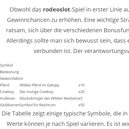
Obwohl das
rodeoslot
-Spiel in erster Linie
Gewinnchancen zu erhöhen. Eine wichtige Stra
ratsam, sich über die verschiedenen Bonusf
Allerdings sollte man sich bewusst sein, dass
verbunden ist. Der verantwortungs
Symbol
Bedeutung
Gewinnfaktor
Pferd
Wildes Pferd im Galopp
x10
Cowboy
Der mutige Cowboy
x20
Hufeisen
Glücksbringer des Wilden Westens
x5
Goldbarren
Symbol für Reichtum
x50
Die Tabelle zeigt einige typische Symbole, die i
Werte können je nach Spiel variieren. Es ist w