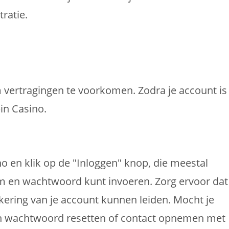
tratie.
m vertragingen te voorkomen. Zodra je account is
in Casino.
o en klik op de "Inloggen" knop, die meestal
am en wachtwoord kunt invoeren. Zorg ervoor dat
kkering van je account kunnen leiden. Mocht je
een wachtwoord resetten of contact opnemen met