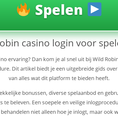
Spelen
obin casino login voor spe
no ervaring? Dan kom je al snel uit bij Wild Robi
re. Dit artikel biedt je een uitgebreide gids ove
van alles wat dit platform te bieden heeft.
kkelijke bonussen, diverse spelaanbod en gebrui
ets te beleven. Een soepele en veilige inlogproced
behandelen niet alleen hoe je inlogt, maar ook 