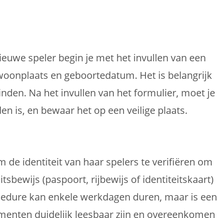
ieuwe speler begin je met het invullen van een
 woonplaats en geboortedatum. Het is belangrijk
nden. Na het invullen van het formulier, moet je
 is, en bewaar het op een veilige plaats.
 de identiteit van haar spelers te verifiëren om
sbewijs (paspoort, rijbewijs of identiteitskaart)
ocedure kan enkele werkdagen duren, maar is een
ocumenten duidelijk leesbaar zijn en overeenkomen