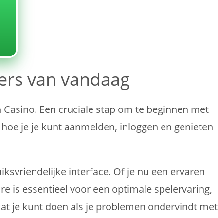
lers van vandaag
n Casino. Een cruciale stap om te beginnen met
r hoe je je kunt aanmelden, inloggen en genieten
ksvriendelijke interface. Of je nu een ervaren
ure is essentieel voor een optimale spelervaring,
wat je kunt doen als je problemen ondervindt met