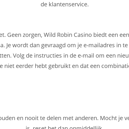
de klantenservice.
et. Geen zorgen, Wild Robin Casino biedt een een
. Je wordt dan gevraagd om je e-mailadres in te
tten. Volg de instructies in de e-mail om een nie
niet eerder hebt gebruikt en dat een combinatie 
houden en nooit te delen met anderen. Mocht j
is, reset het dan onmiddellijk.