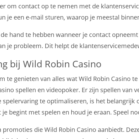
anier om contact op te nemen met de klantenservi
n je een e-mail sturen, waarop je meestal binne
bij de hand te hebben wanneer je contact opneemt
an je probleem. Dit helpt de klantenservicemedew
ng bij Wild Robin Casino
 om te genieten van alles wat Wild Robin Casino te
casino spellen en videopoker. Er zijn spellen va
spelervaring te optimaliseren, is het belangrijk
 je begint met spelen en houd je eraan. Speel noo
 promoties die Wild Robin Casino aanbiedt. Dez