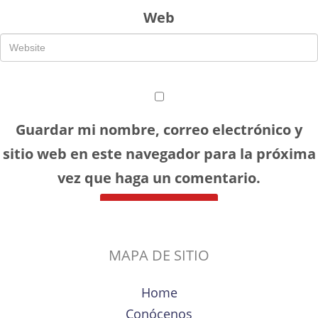
Web
Guardar mi nombre, correo electrónico y
sitio web en este navegador para la próxima
vez que haga un comentario.
MAPA DE SITIO
Home
Conócenos