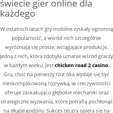
świecie gier online dla
każdego
W ostatnich latach gry mobilne zyskały ogromną
popularność, a wśród nich szczególnie
wyróżniają się proste, wciągające produkcje.
Jedną z nich, która zdobyła uznanie wśród graczy
w każdym wieku, jest
chicken road 2 casino
.
Gra, choć na pierwszy rzut oka wydaje się być
nieskomplikowaną rozrywką, w rzeczywistości
oferuje zaskakująco głębokie mechaniki oraz
strategiczne wyzwania, które potrafią pochłonąć
na długie godziny. Sukces tej gry opiera się na