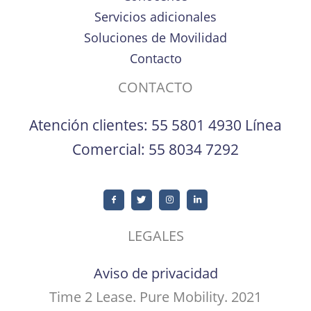
Servicios adicionales
Soluciones de Movilidad
Contacto
CONTACTO
Atención clientes:
55 5801 4930
Línea
Comercial:
55 8034 7292
LEGALES
Aviso de privacidad
Time 2 Lease. Pure Mobility. 2021