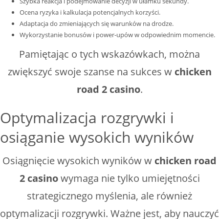
Szybka reakcja i podejmowanie decyzji w ułamku sekundy.
Ocena ryzyka i kalkulacja potencjalnych korzyści.
Adaptacja do zmieniających się warunków na drodze.
Wykorzystanie bonusów i power-upów w odpowiednim momencie.
Pamiętając o tych wskazówkach, można
zwiększyć swoje szanse na sukces w
chicken
road 2 casino
.
Optymalizacja rozgrywki i
osiąganie wysokich wyników
Osiągnięcie wysokich wyników w
chicken road
2 casino
wymaga nie tylko umiejętności
strategicznego myślenia, ale również
optymalizacji rozgrywki. Ważne jest, aby nauczyć