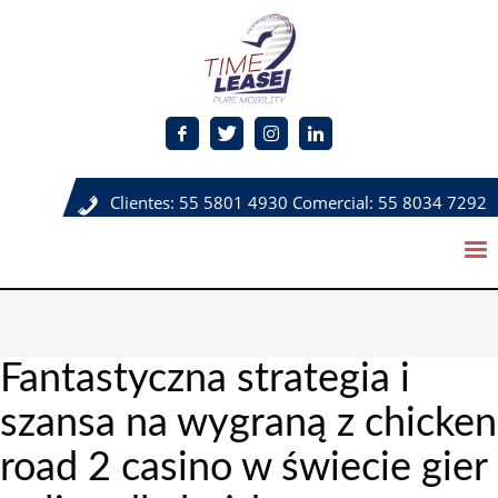
×
Archivos
agosto 2026
julio 2026
junio 2026
mayo 2026
febrero 2026
Clientes:
55 5801 4930
Comercial:
55 8034 7292
septiembre 2025
agosto 2025
julio 2025
agosto 2021
Categorías
Fantastyczna strategia i
1_lapapillote08.com_10000
Entertainment
szansa na wygraną z chicken
News
road 2 casino w świecie gier
Post
public