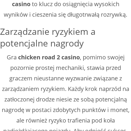
casino
to klucz do osiągnięcia wysokich
wyników i cieszenia się długotrwałą rozrywką.
Zarządzanie ryzykiem a
potencjalne nagrody
Gra
chicken road 2 casino
, pomimo swojej
pozornie prostej mechaniki, stawia przed
graczem nieustanne wyzwanie związane z
zarządzaniem ryzykiem. Każdy krok naprzód na
zatłoczonej drodze niesie ze sobą potencjalną
nagrodę w postaci zdobytych punktów i monet,
ale również ryzyko trafienia pod koła
nadjeżdżającego pojazdu. Aby odnieść sukces,