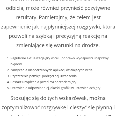
odbicia, może również przynieść pozytywne
rezultaty. Pamiętajmy, że celem jest
zapewnienie jak najpłynniejszej rozgrywki, która
pozwoli na szybką i precyzyjną reakcję na
zmieniające się warunki na drodze.
Regularne aktualizacje gry w celu poprawy wydajności i naprawy
błędów.
Zamykanie niepotrzebnych aplikacji działających w tle.
Czyszczenie pamięci podręcznej urządzenia.
Restart urządzenia przed rozpoczęciem gry.
Ustawienie odpowiedniej jakości grafiki w ustawieniach gry.
Stosując się do tych wskazówek, można
zoptymalizować rozgrywkę i cieszyć się płynną i