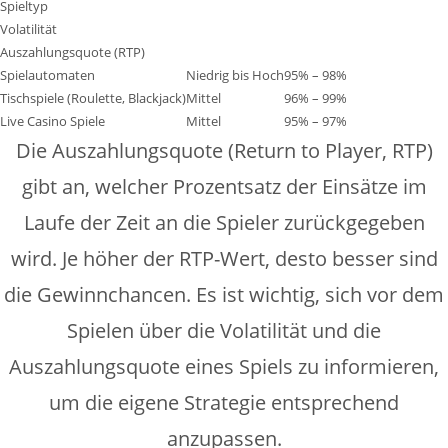
Spieltyp
Volatilität
Auszahlungsquote (RTP)
Spielautomaten
Niedrig bis Hoch
95% – 98%
Tischspiele (Roulette, Blackjack)
Mittel
96% – 99%
Live Casino Spiele
Mittel
95% – 97%
Die Auszahlungsquote (Return to Player, RTP)
gibt an, welcher Prozentsatz der Einsätze im
Laufe der Zeit an die Spieler zurückgegeben
wird. Je höher der RTP-Wert, desto besser sind
die Gewinnchancen. Es ist wichtig, sich vor dem
Spielen über die Volatilität und die
Auszahlungsquote eines Spiels zu informieren,
um die eigene Strategie entsprechend
anzupassen.