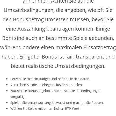
annehmen. Achten Sie auf die
Umsatzbedingungen, die angeben, wie oft Sie
den Bonusbetrag umsetzen müssen, bevor Sie
eine Auszahlung beantragen können. Einige
Boni sind auch an bestimmte Spiele gebunden,
während andere einen maximalen Einsatzbetrag
haben. Ein guter Bonus ist fair, transparent und
bietet realistische Umsatzbedingungen.
Setzen Sie sich ein Budget und halten Sie sich daran.
Verstehen Sie die Spielregeln, bevor Sie spielen.
Nutzen Sie Bonusangebote, aber lesen Sie die Bedingungen
sorgfältig.
Spielen Sie verantwortungsbewusst und machen Sie Pausen.
Wählen Sie Spiele mit einem hohen RTP-Wert.