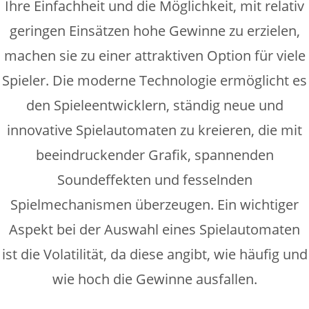
Ihre Einfachheit und die Möglichkeit, mit relativ
geringen Einsätzen hohe Gewinne zu erzielen,
machen sie zu einer attraktiven Option für viele
Spieler. Die moderne Technologie ermöglicht es
den Spieleentwicklern, ständig neue und
innovative Spielautomaten zu kreieren, die mit
beeindruckender Grafik, spannenden
Soundeffekten und fesselnden
Spielmechanismen überzeugen. Ein wichtiger
Aspekt bei der Auswahl eines Spielautomaten
ist die Volatilität, da diese angibt, wie häufig und
wie hoch die Gewinne ausfallen.