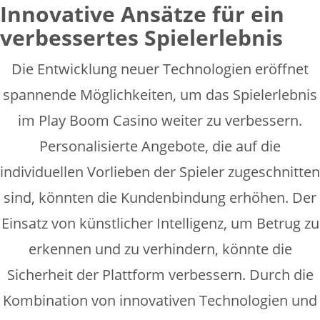
Innovative Ansätze für ein
verbessertes Spielerlebnis
Die Entwicklung neuer Technologien eröffnet
spannende Möglichkeiten, um das Spielerlebnis
im Play Boom Casino weiter zu verbessern.
Personalisierte Angebote, die auf die
individuellen Vorlieben der Spieler zugeschnitten
sind, könnten die Kundenbindung erhöhen. Der
Einsatz von künstlicher Intelligenz, um Betrug zu
erkennen und zu verhindern, könnte die
Sicherheit der Plattform verbessern. Durch die
Kombination von innovativen Technologien und