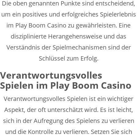
Die oben genannten Punkte sind entscheidend,
um ein positives und erfolgreiches Spielerlebnis
im Play Boom Casino zu gewährleisten. Eine
disziplinierte Herangehensweise und das
Verständnis der Spielmechanismen sind der
Schlüssel zum Erfolg.
Verantwortungsvolles
Spielen im Play Boom Casino
Verantwortungsvolles Spielen ist ein wichtiger
Aspekt, der oft unterschätzt wird. Es ist leicht,
sich in der Aufregung des Spielens zu verlieren
und die Kontrolle zu verlieren. Setzen Sie sich