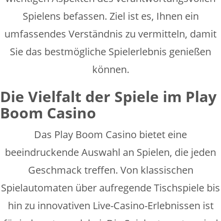
Spielens befassen. Ziel ist es, Ihnen ein
umfassendes Verständnis zu vermitteln, damit
Sie das bestmögliche Spielerlebnis genießen
können.
Die Vielfalt der Spiele im Play
Boom Casino
Das Play Boom Casino bietet eine
beeindruckende Auswahl an Spielen, die jeden
Geschmack treffen. Von klassischen
Spielautomaten über aufregende Tischspiele bis
hin zu innovativen Live-Casino-Erlebnissen ist