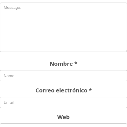
Nombre
*
Correo electrónico
*
Web