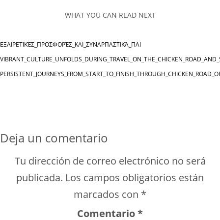
WHAT YOU CAN READ NEXT
ΕΞΑΙΡΕΤΙΚΈΣ_ΠΡΟΣΦΟΡΈΣ_ΚΑΙ_ΣΥΝΑΡΠΑΣΤΙΚΆ_ΠΑΙ
VIBRANT_CULTURE_UNFOLDS_DURING_TRAVEL_ON_THE_CHICKEN_ROAD_AND
PERSISTENT_JOURNEYS_FROM_START_TO_FINISH_THROUGH_CHICKEN_ROAD_OF
Deja un comentario
Tu dirección de correo electrónico no será
publicada.
Los campos obligatorios están
marcados con
*
Comentario
*