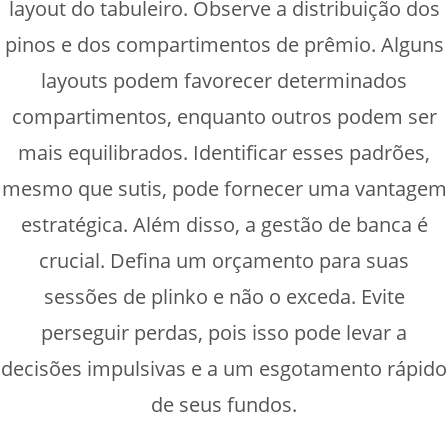
layout do tabuleiro. Observe a distribuição dos
pinos e dos compartimentos de prêmio. Alguns
layouts podem favorecer determinados
compartimentos, enquanto outros podem ser
mais equilibrados. Identificar esses padrões,
mesmo que sutis, pode fornecer uma vantagem
estratégica. Além disso, a gestão de banca é
crucial. Defina um orçamento para suas
sessões de plinko e não o exceda. Evite
perseguir perdas, pois isso pode levar a
decisões impulsivas e a um esgotamento rápido
de seus fundos.