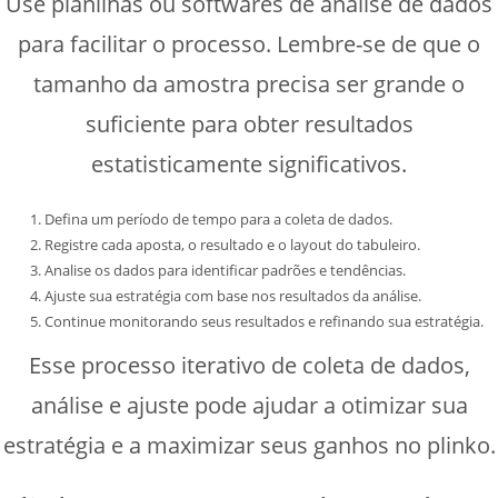
Use planilhas ou softwares de análise de dados
para facilitar o processo. Lembre-se de que o
tamanho da amostra precisa ser grande o
suficiente para obter resultados
estatisticamente significativos.
Defina um período de tempo para a coleta de dados.
Registre cada aposta, o resultado e o layout do tabuleiro.
Analise os dados para identificar padrões e tendências.
Ajuste sua estratégia com base nos resultados da análise.
Continue monitorando seus resultados e refinando sua estratégia.
Esse processo iterativo de coleta de dados,
análise e ajuste pode ajudar a otimizar sua
estratégia e a maximizar seus ganhos no plinko.