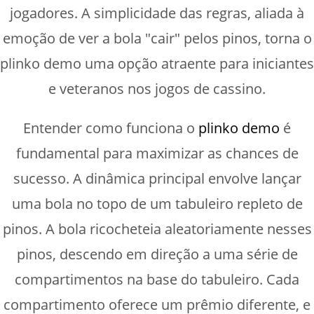
jogadores. A simplicidade das regras, aliada à
emoção de ver a bola "cair" pelos pinos, torna o
plinko demo uma opção atraente para iniciantes
e veteranos nos jogos de cassino.
Entender como funciona o
plinko demo
é
fundamental para maximizar as chances de
sucesso. A dinâmica principal envolve lançar
uma bola no topo de um tabuleiro repleto de
pinos. A bola ricocheteia aleatoriamente nesses
pinos, descendo em direção a uma série de
compartimentos na base do tabuleiro. Cada
compartimento oferece um prêmio diferente, e