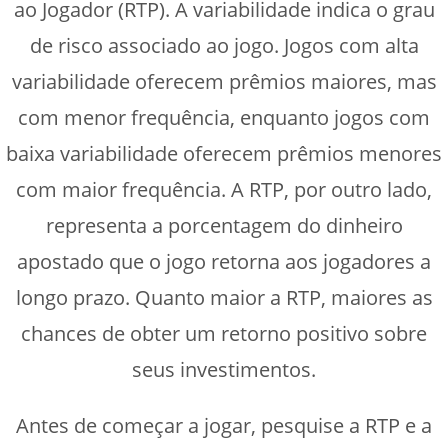
ao Jogador (RTP). A variabilidade indica o grau
de risco associado ao jogo. Jogos com alta
variabilidade oferecem prêmios maiores, mas
com menor frequência, enquanto jogos com
baixa variabilidade oferecem prêmios menores
com maior frequência. A RTP, por outro lado,
representa a porcentagem do dinheiro
apostado que o jogo retorna aos jogadores a
longo prazo. Quanto maior a RTP, maiores as
chances de obter um retorno positivo sobre
seus investimentos.
Antes de começar a jogar, pesquise a RTP e a