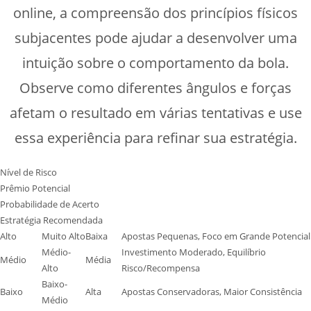
online, a compreensão dos princípios físicos
subjacentes pode ajudar a desenvolver uma
intuição sobre o comportamento da bola.
Observe como diferentes ângulos e forças
afetam o resultado em várias tentativas e use
essa experiência para refinar sua estratégia.
Nível de Risco
Prêmio Potencial
Probabilidade de Acerto
Estratégia Recomendada
Alto
Muito Alto
Baixa
Apostas Pequenas, Foco em Grande Potencial
Médio-
Investimento Moderado, Equilíbrio
Médio
Média
Alto
Risco/Recompensa
Baixo-
Baixo
Alta
Apostas Conservadoras, Maior Consistência
Médio