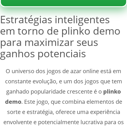
Estratégias inteligentes
em torno de plinko demo
para maximizar seus
ganhos potenciais
O universo dos jogos de azar online está em
constante evolução, e um dos jogos que tem
ganhado popularidade crescente é o
plinko
demo
. Este jogo, que combina elementos de
sorte e estratégia, oferece uma experiência
envolvente e potencialmente lucrativa para os