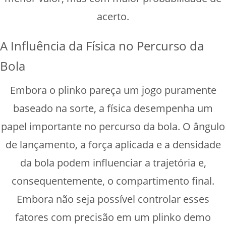
acerto.
A Influência da Física no Percurso da
Bola
Embora o plinko pareça um jogo puramente
baseado na sorte, a física desempenha um
papel importante no percurso da bola. O ângulo
de lançamento, a força aplicada e a densidade
da bola podem influenciar a trajetória e,
consequentemente, o compartimento final.
Embora não seja possível controlar esses
fatores com precisão em um plinko demo