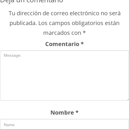
Tu dirección de correo electrónico no será
publicada.
Los campos obligatorios están
marcados con
*
Comentario
*
Nombre
*