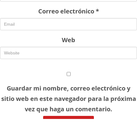
Correo electrónico
*
Web
Guardar mi nombre, correo electrónico y
sitio web en este navegador para la próxima
vez que haga un comentario.