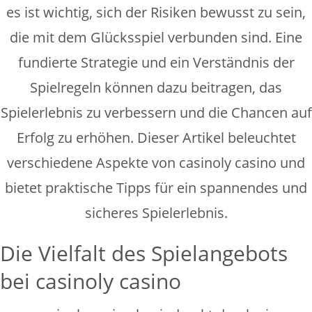
es ist wichtig, sich der Risiken bewusst zu sein,
die mit dem Glücksspiel verbunden sind. Eine
fundierte Strategie und ein Verständnis der
Spielregeln können dazu beitragen, das
Spielerlebnis zu verbessern und die Chancen auf
Erfolg zu erhöhen. Dieser Artikel beleuchtet
verschiedene Aspekte von casinoly casino und
bietet praktische Tipps für ein spannendes und
sicheres Spielerlebnis.
Die Vielfalt des Spielangebots
bei casinoly casino