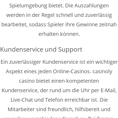
Spielumgebung bietet. Die Auszahlungen
werden in der Regel schnell und zuverlässig
bearbeitet, sodass Spieler ihre Gewinne zeitnah
erhalten können.
Kundenservice und Support
Ein zuverlässiger Kundenservice ist ein wichtiger
Aspekt eines jeden Online-Casinos. casinoly
casino bietet einen kompetenten
Kundenservice, der rund um die Uhr per E-Mail,
Live-Chat und Telefon erreichbar ist. Die
Mitarbeiter sind freundlich, hilfsbereit und