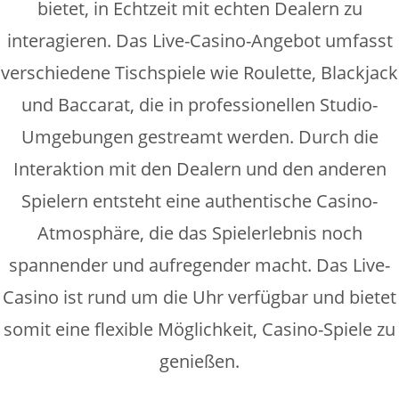
bietet, in Echtzeit mit echten Dealern zu
interagieren. Das Live-Casino-Angebot umfasst
verschiedene Tischspiele wie Roulette, Blackjack
und Baccarat, die in professionellen Studio-
Umgebungen gestreamt werden. Durch die
Interaktion mit den Dealern und den anderen
Spielern entsteht eine authentische Casino-
Atmosphäre, die das Spielerlebnis noch
spannender und aufregender macht. Das Live-
Casino ist rund um die Uhr verfügbar und bietet
somit eine flexible Möglichkeit, Casino-Spiele zu
genießen.