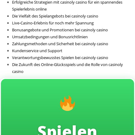
Erfolgreiche Strategien mit casinoly casino für ein spannendes
Sin categoría
Spielerlebnis online
Die Vielfalt des Spielangebots bei casinoly casino
Live-Casino-Erlebnis für noch mehr Spannung
Bonusangebote und Promotionen bei casinoly casino
Umsatzbedingungen und Bonusrichtlinien
Zahlungsmethoden und Sicherheit bei casinoly casino
Kundenservice und Support
Verantwortungsbewusstes Spielen bei casinoly casino
Die Zukunft des Online-Glücksspiels und die Rolle von casinoly
casino
Spielen