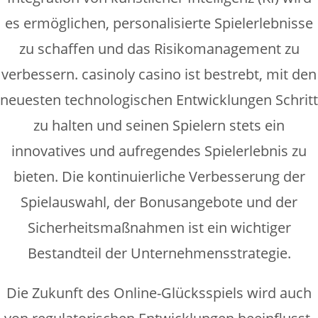
es ermöglichen, personalisierte Spielerlebnisse
zu schaffen und das Risikomanagement zu
verbessern. casinoly casino ist bestrebt, mit den
neuesten technologischen Entwicklungen Schritt
zu halten und seinen Spielern stets ein
innovatives und aufregendes Spielerlebnis zu
bieten. Die kontinuierliche Verbesserung der
Spielauswahl, der Bonusangebote und der
Sicherheitsmaßnahmen ist ein wichtiger
Bestandteil der Unternehmensstrategie.
Die Zukunft des Online-Glücksspiels wird auch