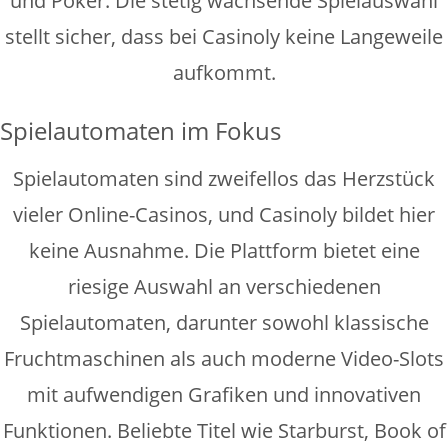
und Poker. Die stetig wachsende Spielauswahl
stellt sicher, dass bei Casinoly keine Langeweile
aufkommt.
Spielautomaten im Fokus
Spielautomaten sind zweifellos das Herzstück
vieler Online-Casinos, und Casinoly bildet hier
keine Ausnahme. Die Plattform bietet eine
riesige Auswahl an verschiedenen
Spielautomaten, darunter sowohl klassische
Fruchtmaschinen als auch moderne Video-Slots
mit aufwendigen Grafiken und innovativen
Funktionen. Beliebte Titel wie Starburst, Book of