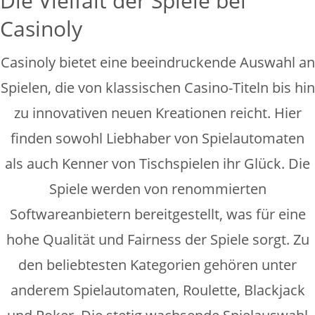
Die Vielfalt der Spiele bei
Casinoly
Casinoly bietet eine beeindruckende Auswahl an
Spielen, die von klassischen Casino-Titeln bis hin
zu innovativen neuen Kreationen reicht. Hier
finden sowohl Liebhaber von Spielautomaten
als auch Kenner von Tischspielen ihr Glück. Die
Spiele werden von renommierten
Softwareanbietern bereitgestellt, was für eine
hohe Qualität und Fairness der Spiele sorgt. Zu
den beliebtesten Kategorien gehören unter
anderem Spielautomaten, Roulette, Blackjack