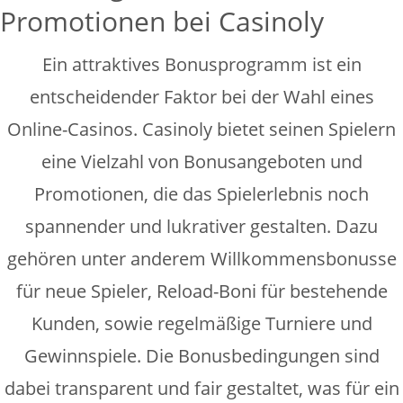
Promotionen bei Casinoly
Ein attraktives Bonusprogramm ist ein
entscheidender Faktor bei der Wahl eines
Online-Casinos. Casinoly bietet seinen Spielern
eine Vielzahl von Bonusangeboten und
Promotionen, die das Spielerlebnis noch
spannender und lukrativer gestalten. Dazu
gehören unter anderem Willkommensbonusse
für neue Spieler, Reload-Boni für bestehende
Kunden, sowie regelmäßige Turniere und
Gewinnspiele. Die Bonusbedingungen sind
dabei transparent und fair gestaltet, was für ein