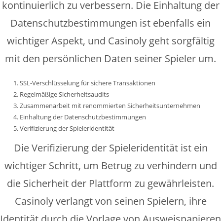
kontinuierlich zu verbessern. Die Einhaltung der
Datenschutzbestimmungen ist ebenfalls ein
wichtiger Aspekt, und Casinoly geht sorgfältig
mit den persönlichen Daten seiner Spieler um.
SSL-Verschlüsselung für sichere Transaktionen
Regelmäßige Sicherheitsaudits
Zusammenarbeit mit renommierten Sicherheitsunternehmen
Einhaltung der Datenschutzbestimmungen
Verifizierung der Spieleridentität
Die Verifizierung der Spieleridentität ist ein
wichtiger Schritt, um Betrug zu verhindern und
die Sicherheit der Plattform zu gewährleisten.
Casinoly verlangt von seinen Spielern, ihre
Identität durch die Vorlage von Ausweispapieren