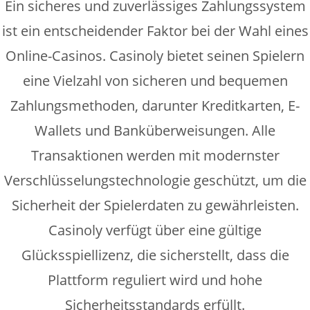
Ein sicheres und zuverlässiges Zahlungssystem
ist ein entscheidender Faktor bei der Wahl eines
Online-Casinos. Casinoly bietet seinen Spielern
eine Vielzahl von sicheren und bequemen
Zahlungsmethoden, darunter Kreditkarten, E-
Wallets und Banküberweisungen. Alle
Transaktionen werden mit modernster
Verschlüsselungstechnologie geschützt, um die
Sicherheit der Spielerdaten zu gewährleisten.
Casinoly verfügt über eine gültige
Glücksspiellizenz, die sicherstellt, dass die
Plattform reguliert wird und hohe
Sicherheitsstandards erfüllt.