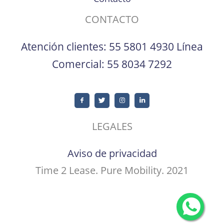
CONTACTO
Atención clientes:
55 5801 4930
Línea
Comercial:
55 8034 7292
LEGALES
Aviso de privacidad
Time 2 Lease. Pure Mobility. 2021
Home
Conócenos
Servicios Adicionales
Soluciones de Movilidad