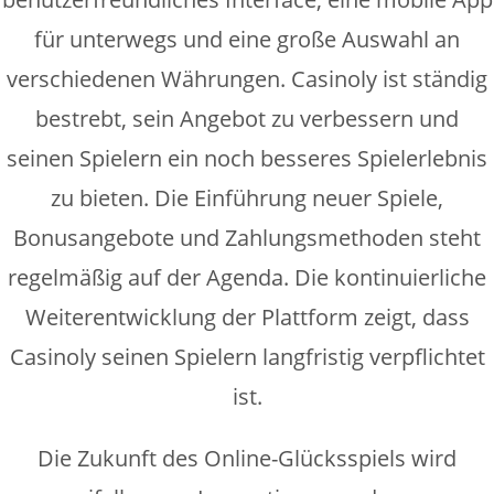
für unterwegs und eine große Auswahl an
verschiedenen Währungen. Casinoly ist ständig
bestrebt, sein Angebot zu verbessern und
seinen Spielern ein noch besseres Spielerlebnis
zu bieten. Die Einführung neuer Spiele,
Bonusangebote und Zahlungsmethoden steht
regelmäßig auf der Agenda. Die kontinuierliche
Weiterentwicklung der Plattform zeigt, dass
Casinoly seinen Spielern langfristig verpflichtet
ist.
Die Zukunft des Online-Glücksspiels wird