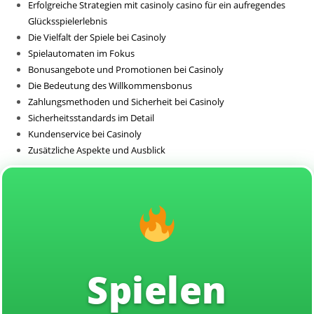
Erfolgreiche Strategien mit casinoly casino für ein aufregendes
Sin categoría
Glücksspielerlebnis
Die Vielfalt der Spiele bei Casinoly
Spielautomaten im Fokus
Bonusangebote und Promotionen bei Casinoly
Die Bedeutung des Willkommensbonus
Zahlungsmethoden und Sicherheit bei Casinoly
Sicherheitsstandards im Detail
Kundenservice bei Casinoly
Zusätzliche Aspekte und Ausblick
Spielen