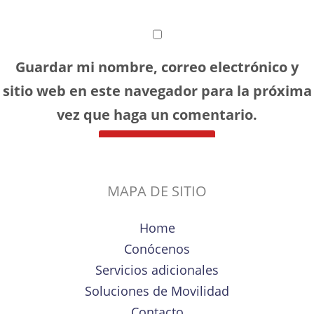
Guardar mi nombre, correo electrónico y
sitio web en este navegador para la próxima
vez que haga un comentario.
MAPA DE SITIO
Home
Conócenos
Servicios adicionales
Soluciones de Movilidad
Contacto