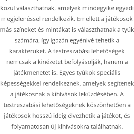
közül választhatnak, amelyek mindegyike egyedi
megjelenéssel rendelkezik. Emellett a játékosok
más színeket és mintákat is választhatnak a tyúk
számára, így igazán egyénivé tehetik a
karakterüket. A testreszabási lehetőségek
nemcsak a kinézetet befolyásolják, hanem a
játékmenetet is. Egyes tyúkok speciális
képességekkel rendelkeznek, amelyek segítenek
a játékosnak a kihívások leküzdésében. A
testreszabási lehetőségeknek köszönhetően a
játékosok hosszú ideig élvezhetik a játékot, és
folyamatosan új kihívásokra találhatnak.