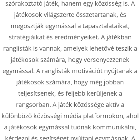
szórakoztató játék, hanem egy közösség is. A
játékosok világszerte összetartanak, és
megosztják egymással a tapasztalataikat,
stratégiáikat és eredményeiket. A játékban
ranglisták is vannak, amelyek lehetővé teszik a
játékosok számára, hogy versenyezzenek
egymással. A ranglisták motivációt nyújtanak a
játékosok számára, hogy még jobban
teljesítsenek, és feljebb kerüljenek a
rangsorban. A játék közössége aktív a
különböző közösségi média platformokon, ahol
a játékosok egymással tudnak kommunikálni,
kérdezni és segítséget nyújtani egymásnak. A