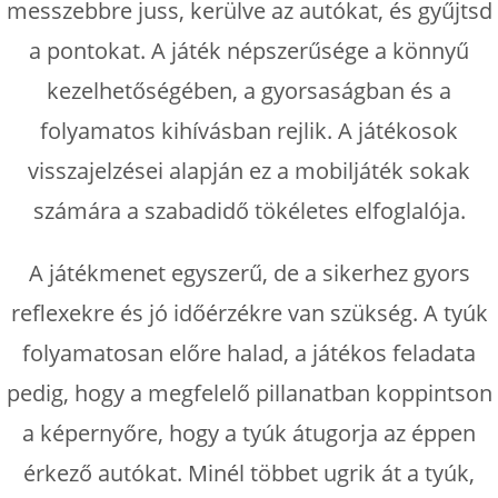
messzebbre juss, kerülve az autókat, és gyűjtsd
a pontokat. A játék népszerűsége a könnyű
kezelhetőségében, a gyorsaságban és a
folyamatos kihívásban rejlik. A játékosok
visszajelzései alapján ez a mobiljáték sokak
számára a szabadidő tökéletes elfoglalója.
A játékmenet egyszerű, de a sikerhez gyors
reflexekre és jó időérzékre van szükség. A tyúk
folyamatosan előre halad, a játékos feladata
pedig, hogy a megfelelő pillanatban koppintson
a képernyőre, hogy a tyúk átugorja az éppen
érkező autókat. Minél többet ugrik át a tyúk,