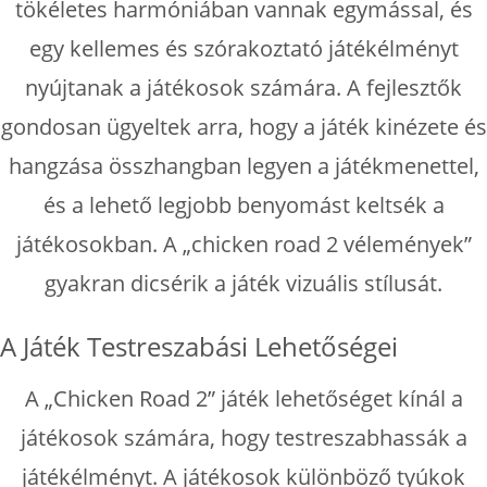
tökéletes harmóniában vannak egymással, és
egy kellemes és szórakoztató játékélményt
nyújtanak a játékosok számára. A fejlesztők
gondosan ügyeltek arra, hogy a játék kinézete és
hangzása összhangban legyen a játékmenettel,
és a lehető legjobb benyomást keltsék a
játékosokban. A „chicken road 2 vélemények”
gyakran dicsérik a játék vizuális stílusát.
A Játék Testreszabási Lehetőségei
A „Chicken Road 2” játék lehetőséget kínál a
játékosok számára, hogy testreszabhassák a
játékélményt. A játékosok különböző tyúkok