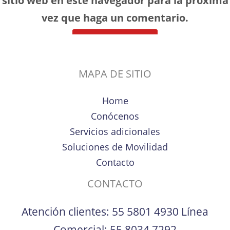
sitio web en este navegador para la próxima
vez que haga un comentario.
MAPA DE SITIO
Home
Conócenos
Servicios adicionales
Soluciones de Movilidad
Contacto
CONTACTO
Atención clientes:
55 5801 4930
Línea
Comercial:
55 8034 7292