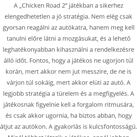
A „Chicken Road 2” játékban a sikerhez
elengedhetetlen a jó stratégia. Nem elég csak
gyorsan reagálni az autókatra, hanem meg kell
tanulni előre látni a mozgásukat, és a lehető
leghatékonyabban kihasználni a rendelkezésre
álló időt. Fontos, hogy a játékos ne ugorjon túl
korán, mert akkor nem jut messzire, de ne is
várjon túl sokáig, mert akkor elüti az autó. A
legjobb stratégia a türelem és a megfigyelés. A
játékosnak figyelnie kell a forgalom ritmusára,
és csak akkor ugornia, ha biztos abban, hogy
átjut az autókon. A gyakorlás is kulcsfontosságú.