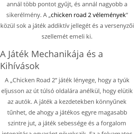
annál több pontot gyűjt, és annál nagyobb a
sikerélmény. A „
chicken road 2 vélemények
”
közül sok a játék addiktív jellegét és a versenyzői
szellemét emeli ki.
A Játék Mechanikája és a
Kihívások
A „Chicken Road 2” játék lényege, hogy a tyúk
eljusson az út túlsó oldalára anélkül, hogy elütik
az autók. A játék a kezdetekben könnyűnek
tűnhet, de ahogy a játékos egyre magasabb
szintre jut, a játék sebessége és a forgalom
intenzitása egyaránt növekszik. Ez a folyamatos