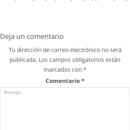
Deja un comentario
Tu dirección de correo electrónico no será
publicada.
Los campos obligatorios están
marcados con
*
Comentario
*