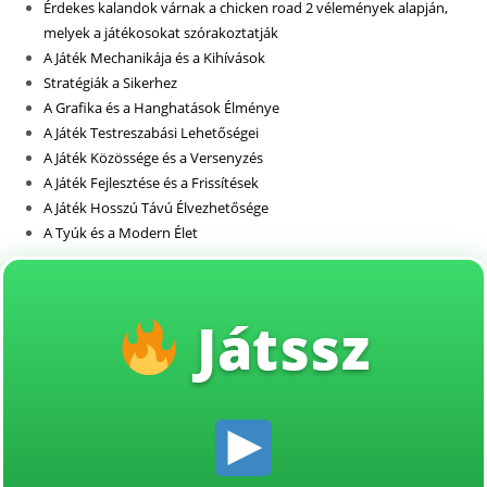
Érdekes kalandok várnak a chicken road 2 vélemények alapján,
Sin categoría
melyek a játékosokat szórakoztatják
A Játék Mechanikája és a Kihívások
Stratégiák a Sikerhez
A Grafika és a Hanghatások Élménye
A Játék Testreszabási Lehetőségei
A Játék Közössége és a Versenyzés
A Játék Fejlesztése és a Frissítések
A Játék Hosszú Távú Élvezhetősége
A Tyúk és a Modern Élet
Játssz