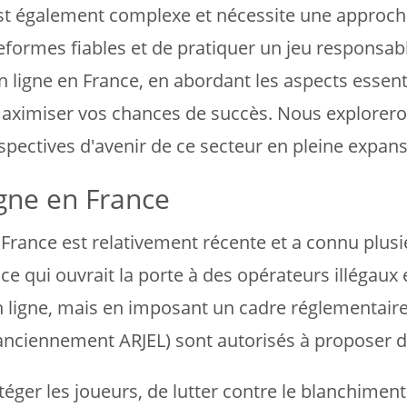
est également complexe et nécessite une approche
formes fiables et de pratiquer un jeu responsable.
ligne en France, en abordant les aspects essentiel
r maximiser vos chances de succès. Nous explorer
spectives d'avenir de ce secteur en pleine expans
igne en France
 France est relativement récente et a connu plusie
 qui ouvrait la porte à des opérateurs illégaux e
en ligne, mais en imposant un cadre réglementaire
 (anciennement ARJEL) sont autorisés à proposer d
éger les joueurs, de lutter contre le blanchiment d