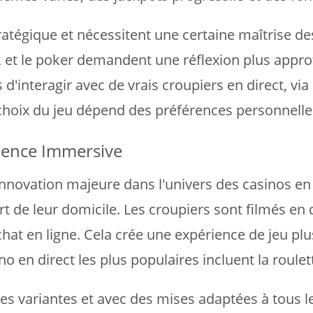
ratégique et nécessitent une certaine maîtrise des
ck et le poker demandent une réflexion plus appro
d'interagir avec de vrais croupiers en direct, vi
choix du jeu dépend des préférences personnelles
rience Immersive
nnovation majeure dans l'univers des casinos en 
ort de leur domicile. Les croupiers sont filmés e
chat en ligne. Cela crée une expérience de jeu pl
o en direct les plus populaires incluent la roulette
s variantes et avec des mises adaptées à tous le