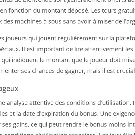
en fonction du montant déposé. Les tours gratuit
 des machines à sous sans avoir à miser de l'arg
 joueurs qui jouent régulièrement sur la platefor
iaux. Il est important de lire attentivement les 
qui indiquent le montant que le joueur doit miser
enter ses chances de gagner, mais il est crucial 
tageux
e analyse attentive des conditions d'utilisation.
les et la date d'expiration du bonus. Une exigenc
 ses gains, ce qui peut rendre le bonus moins i