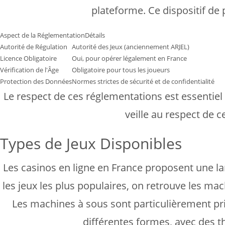
plateforme. Ce dispositif de 
Aspect de la RéglementationDétails
Autorité de Régulation
Autorité des Jeux (anciennement ARJEL)
Licence Obligatoire
Oui, pour opérer légalement en France
Vérification de l'Âge
Obligatoire pour tous les joueurs
Protection des Données
Normes strictes de sécurité et de confidentialité
Le respect de ces réglementations est essentiel 
veille au respect de 
Types de Jeux Disponibles
Les casinos en ligne en France proposent une l
les jeux les plus populaires, on retrouve les mach
Les machines à sous sont particulièrement prisé
différentes formes, avec des t