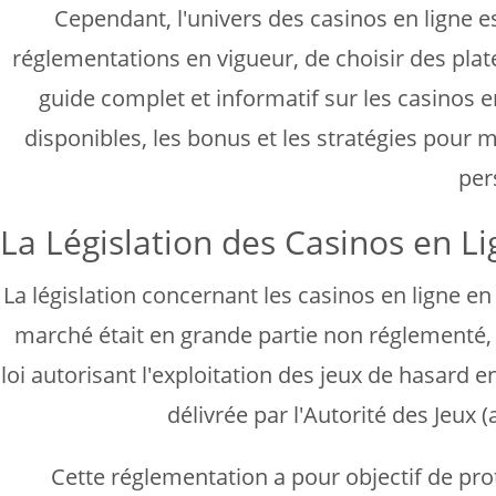
Cependant, l'univers des casinos en ligne 
réglementations en vigueur, de choisir des plate
guide complet et informatif sur les casinos en 
disponibles, les bonus et les stratégies pou
per
La Législation des Casinos en L
La législation concernant les casinos en ligne en
marché était en grande partie non réglementé, ce
loi autorisant l'exploitation des jeux de hasard 
délivrée par l'Autorité des Jeux
Cette réglementation a pour objectif de prot