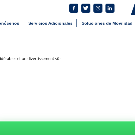
tes: 55 5801 4930 Comercial: 55 8034 7292
casino_en_ligne_france_pou
onócenos
Servicios Adicionales
Soluciones de Movilidad
idérables et un divertissement sûr