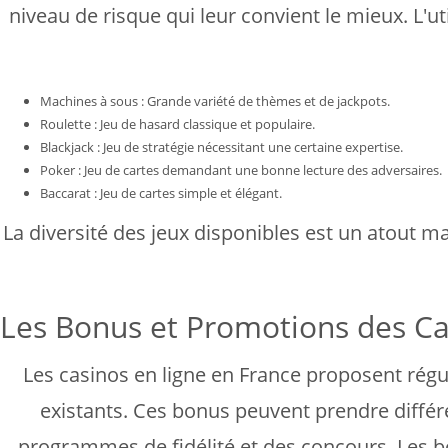
niveau de risque qui leur convient le mieux. L'u
Machines à sous : Grande variété de thèmes et de jackpots.
Roulette : Jeu de hasard classique et populaire.
Blackjack : Jeu de stratégie nécessitant une certaine expertise.
Poker : Jeu de cartes demandant une bonne lecture des adversaires.
Baccarat : Jeu de cartes simple et élégant.
La diversité des jeux disponibles est un atout m
Les Bonus et Promotions des Ca
Les casinos en ligne en France proposent régu
existants. Ces bonus peuvent prendre différ
programmes de fidélité et des concours. Les b