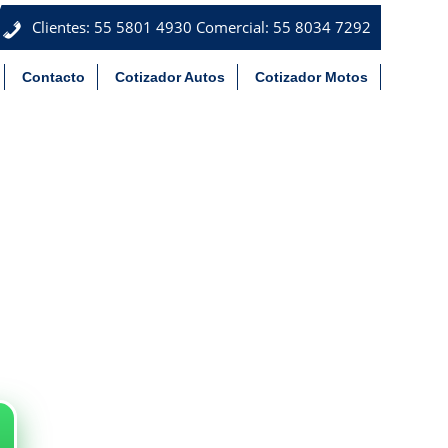
Clientes:
55 5801 4930
Comercial:
55 8034 7292
×
r_des_gains_considérable
Contacto
Cotizador Autos
Cotizador Motos