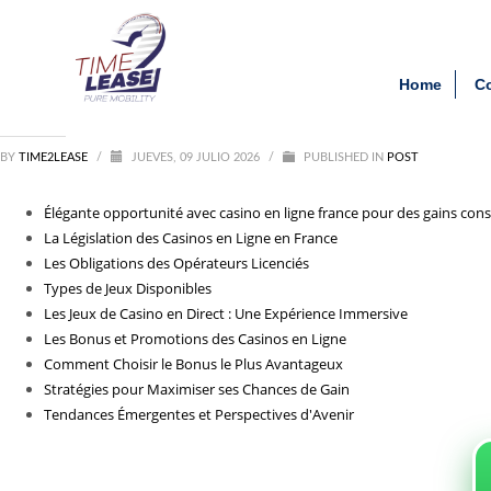
Archivos
Clien
Élégante_opportunité_avec_
Home
C
agosto 2026
julio 2026
junio 2026
BY
TIME2LEASE
mayo 2026
/
JUEVES, 09 JULIO 2026
/
PUBLISHED IN
POST
febrero 2026
septiembre 2025
Élégante opportunité avec casino en ligne france pour des gains cons
agosto 2025
La Législation des Casinos en Ligne en France
julio 2025
Les Obligations des Opérateurs Licenciés
agosto 2021
Types de Jeux Disponibles
Les Jeux de Casino en Direct : Une Expérience Immersive
Categorías
Les Bonus et Promotions des Casinos en Ligne
Comment Choisir le Bonus le Plus Avantageux
1_lapapillote08.com_10000
Stratégies pour Maximiser ses Chances de Gain
Entertainment
Tendances Émergentes et Perspectives d'Avenir
News
Post
public