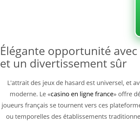
Sin categoría
Élégante opportunité avec 
et un divertissement sûr
L'attrait des jeux de hasard est universel, et 
moderne. Le «
casino en ligne france
» offre d
joueurs français se tournent vers ces plateform
ou temporelles des établissements traditionnels