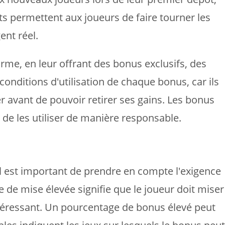
s permettent aux joueurs de faire tourner les
ent réel.
me, en leur offrant des bonus exclusifs, des
conditions d'utilisation de chaque bonus, car ils
 avant de pouvoir retirer ses gains. Les bonus
de les utiliser de manière responsable.
 Il est important de prendre en compte l'exigence
e de mise élevée signifie que le joueur doit miser
ntéressant. Un pourcentage de bonus élevé peut