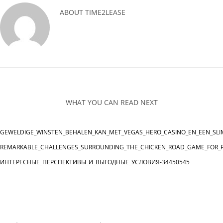
ABOUT
TIME2LEASE
WHAT YOU CAN READ NEXT
GEWELDIGE_WINSTEN_BEHALEN_KAN_MET_VEGAS_HERO_CASINO_EN_EEN_SLI
REMARKABLE_CHALLENGES_SURROUNDING_THE_CHICKEN_ROAD_GAME_FOR_P
ИНТЕРЕСНЫЕ_ПЕРСПЕКТИВЫ_И_ВЫГОДНЫЕ_УСЛОВИЯ-34450545