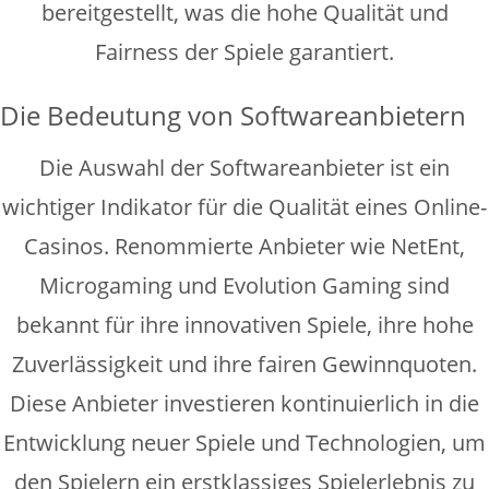
bereitgestellt, was die hohe Qualität und
Fairness der Spiele garantiert.
Die Bedeutung von Softwareanbietern
Die Auswahl der Softwareanbieter ist ein
wichtiger Indikator für die Qualität eines Online-
Casinos. Renommierte Anbieter wie NetEnt,
Microgaming und Evolution Gaming sind
bekannt für ihre innovativen Spiele, ihre hohe
Zuverlässigkeit und ihre fairen Gewinnquoten.
Diese Anbieter investieren kontinuierlich in die
Entwicklung neuer Spiele und Technologien, um
den Spielern ein erstklassiges Spielerlebnis zu