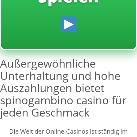
Außergewöhnliche
Unterhaltung und hohe
Auszahlungen bietet
spinogambino casino für
jeden Geschmack
Die Welt der Online-Casinos ist ständig im