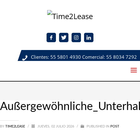
×
Archivos
agosto 2026
julio 2026
junio 2026
mayo 2026
febrero 2026
Clientes:
55 5801 4930
Comercial:
55 8034 7292
septiembre 2025
agosto 2025
julio 2025
agosto 2021
Categorías
Außergewöhnliche_Unterha
1_lapapillote08.com_10000
Entertainment
News
BY
TIME2LEASE
/
JUEVES, 02 JULIO 2026
/
PUBLISHED IN
POST
Post
public