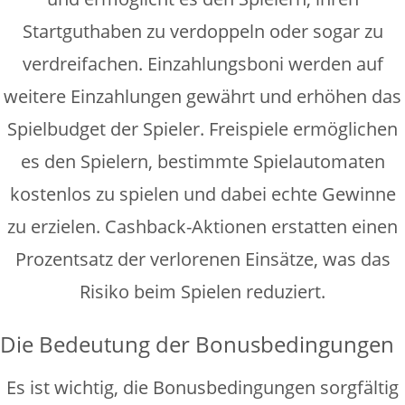
Startguthaben zu verdoppeln oder sogar zu
verdreifachen. Einzahlungsboni werden auf
weitere Einzahlungen gewährt und erhöhen das
Spielbudget der Spieler. Freispiele ermöglichen
es den Spielern, bestimmte Spielautomaten
kostenlos zu spielen und dabei echte Gewinne
zu erzielen. Cashback-Aktionen erstatten einen
Prozentsatz der verlorenen Einsätze, was das
Risiko beim Spielen reduziert.
Die Bedeutung der Bonusbedingungen
Es ist wichtig, die Bonusbedingungen sorgfältig