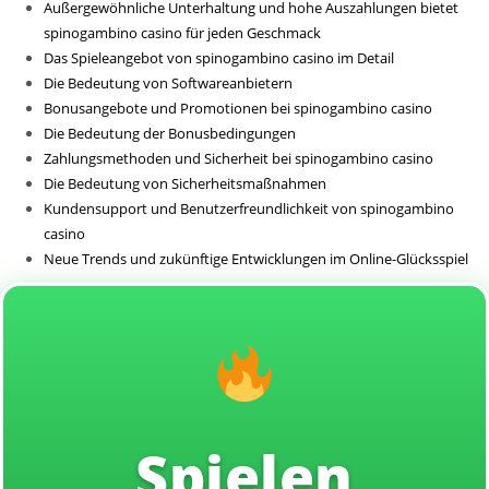
Außergewöhnliche Unterhaltung und hohe Auszahlungen bietet
Sin categoría
spinogambino casino für jeden Geschmack
Das Spieleangebot von spinogambino casino im Detail
Die Bedeutung von Softwareanbietern
Bonusangebote und Promotionen bei spinogambino casino
Die Bedeutung der Bonusbedingungen
Zahlungsmethoden und Sicherheit bei spinogambino casino
Die Bedeutung von Sicherheitsmaßnahmen
Kundensupport und Benutzerfreundlichkeit von spinogambino
casino
Neue Trends und zukünftige Entwicklungen im Online-Glücksspiel
Spielen