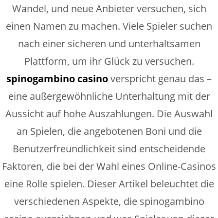
Wandel, und neue Anbieter versuchen, sich
einen Namen zu machen. Viele Spieler suchen
nach einer sicheren und unterhaltsamen
Plattform, um ihr Glück zu versuchen.
spinogambino casino
verspricht genau das –
eine außergewöhnliche Unterhaltung mit der
Aussicht auf hohe Auszahlungen. Die Auswahl
an Spielen, die angebotenen Boni und die
Benutzerfreundlichkeit sind entscheidende
Faktoren, die bei der Wahl eines Online-Casinos
eine Rolle spielen. Dieser Artikel beleuchtet die
verschiedenen Aspekte, die spinogambino