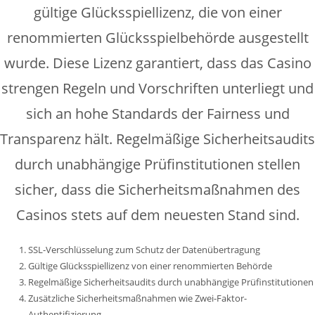
gültige Glücksspiellizenz, die von einer
renommierten Glücksspielbehörde ausgestellt
wurde. Diese Lizenz garantiert, dass das Casino
strengen Regeln und Vorschriften unterliegt und
sich an hohe Standards der Fairness und
Transparenz hält. Regelmäßige Sicherheitsaudits
durch unabhängige Prüfinstitutionen stellen
sicher, dass die Sicherheitsmaßnahmen des
Casinos stets auf dem neuesten Stand sind.
SSL-Verschlüsselung zum Schutz der Datenübertragung
Gültige Glücksspiellizenz von einer renommierten Behörde
Regelmäßige Sicherheitsaudits durch unabhängige Prüfinstitutionen
Zusätzliche Sicherheitsmaßnahmen wie Zwei-Faktor-
Authentifizierung