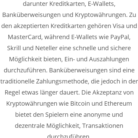
darunter Kreditkarten, E-Wallets,
Banküberweisungen und Kryptowährungen. Zu
den akzeptierten Kreditkarten gehören Visa und
MasterCard, während E-Wallets wie PayPal,
Skrill und Neteller eine schnelle und sichere
Möglichkeit bieten, Ein- und Auszahlungen
durchzuführen. Banküberweisungen sind eine
traditionelle Zahlungsmethode, die jedoch in der
Regel etwas länger dauert. Die Akzeptanz von
Kryptowährungen wie Bitcoin und Ethereum
bietet den Spielern eine anonyme und
dezentrale Möglichkeit, Transaktionen
durchzuführen.