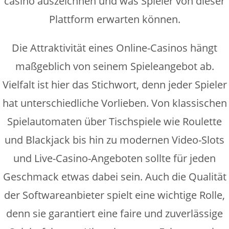
casino auszeichnen und was Spieler von dieser
Plattform erwarten können.
Die Attraktivität eines Online-Casinos hängt
maßgeblich von seinem Spieleangebot ab.
Vielfalt ist hier das Stichwort, denn jeder Spieler
hat unterschiedliche Vorlieben. Von klassischen
Spielautomaten über Tischspiele wie Roulette
und Blackjack bis hin zu modernen Video-Slots
und Live-Casino-Angeboten sollte für jeden
Geschmack etwas dabei sein. Auch die Qualität
der Softwareanbieter spielt eine wichtige Rolle,
denn sie garantiert eine faire und zuverlässige