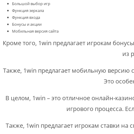
Большой выбор игр
Функция зеркала
Функция входа
Бонусы и акции
Мобильная версия сайта
Кроме того, 1win предлагает игрокам бонус
из 
Также, 1win предлагает мобильную версию са
Это особе
В целом, 1win – это отличное онлайн-кази
игрового процесса. Ес
Также, 1win предлагает игрокам ставки на 