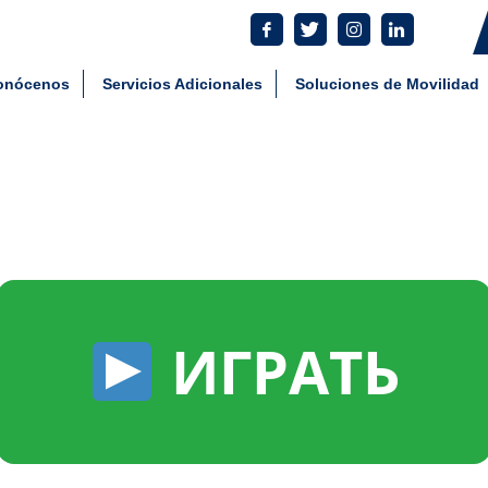
tes: 55 5801 4930 Comercial: 55 8034 7292
onócenos
Servicios Adicionales
Soluciones de Movilidad
ИГРАТЬ