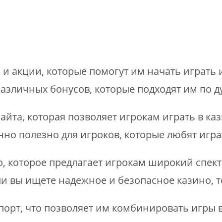
ы и акции, которые помогут им начать играть
различных бонусов, которые подходят им по д
йта, которая позволяет игрокам играть в каз
нно полезно для игроков, которые любят играт
но, которое предлагает игрокам широкий спе
ли вы ищете надежное и безопасное казино, то
спорт, что позволяет им комбинировать игры 