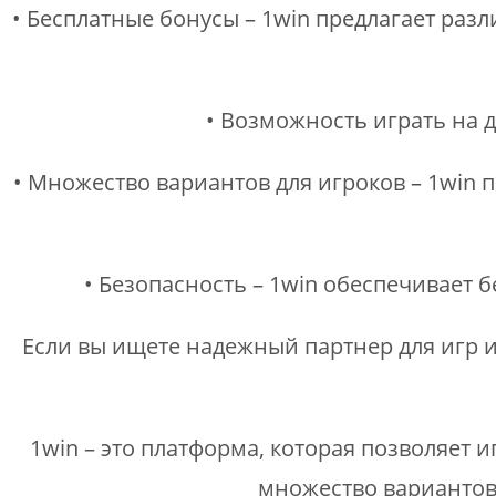
• Бесплатные бонусы – 1win предлагает раз
• Возможность играть на 
• Множество вариантов для игроков – 1win 
• Безопасность – 1win обеспечивает 
Если вы ищете надежный партнер для игр и
1win – это платформа, которая позволяет и
множество вариантов 