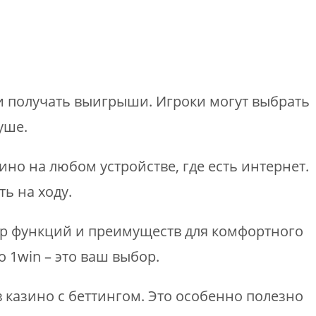
 и получать выигрыши. Игроки могут выбрать
уше.
ино на любом устройстве, где есть интернет.
ь на ходу.
ктр функций и преимуществ для комфортного
 1win – это ваш выбор.
в казино с беттингом. Это особенно полезно