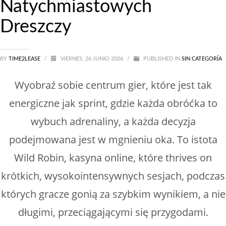
Natychmiastowych
Sin categoría
Dreszczy
BY
TIME2LEASE
/
VIERNES, 26 JUNIO 2026
/
PUBLISHED IN
SIN CATEGORÍA
Wyobraź sobie centrum gier, które jest tak
energiczne jak sprint, gdzie każda obróćka to
wybuch adrenaliny, a każda decyzja
podejmowana jest w mgnieniu oka. To istota
Wild Robin, kasyna online, które thrives on
krótkich, wysokointensywnych sesjach, podczas
których gracze gonią za szybkim wynikiem, a nie
długimi, przeciągającymi się przygodami.