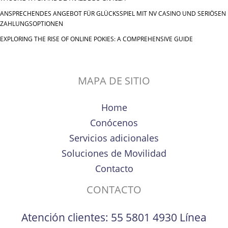
ANSPRECHENDES ANGEBOT FÜR GLÜCKSSPIEL MIT NV CASINO UND SERIÖSEN
ZAHLUNGSOPTIONEN
EXPLORING THE RISE OF ONLINE POKIES: A COMPREHENSIVE GUIDE
MAPA DE SITIO
Home
Conócenos
Servicios adicionales
Soluciones de Movilidad
Contacto
CONTACTO
Atención clientes:
55 5801 4930
Línea