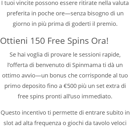
I tuoi vincite possono essere ritirate nella valuta
preferita in poche ore—senza bisogno di un
giorno in più prima di goderti il premio.
Ottieni 150 Free Spins Ora!
Se hai voglia di provare le sessioni rapide,
l’offerta di benvenuto di Spinmama ti dà un
ottimo avvio—un bonus che corrisponde al tuo
primo deposito fino a €500 più un set extra di
free spins pronti all’uso immediato.
Questo incentivo ti permette di entrare subito in
slot ad alta frequenza o giochi da tavolo veloci