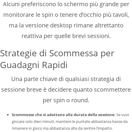
Alcuni preferiscono lo schermo più grande per
monitorare le spin o tenere d’occhio più tavoli,
ma la versione desktop rimane altrettanto
reattiva per quelle brevi sessioni.
Strategie di Scommessa per
Guadagni Rapidi
Una parte chiave di qualsiasi strategia di
sessione breve è decidere quanto scommettere
per spin o round.
Scommesse che si adattano alla durata della sessione:
Se vuoi
giocare solo dieci minuti, mantieni le puntate abbastanza basse da
rimanere in gioco ma abbastanza alte da sentire l’impatto.