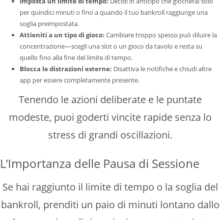
Imposta un limite di tempo:
Decidi in anticipo che giocherai solo
per quindici minuti o fino a quando il tuo bankroll raggiunge una
soglia preimpostata.
Attieniti a un tipo di gioco:
Cambiare troppo spesso può diluire la
concentrazione—scegli una slot o un gioco da tavolo e resta su
quello fino alla fine del limite di tempo.
Blocca le distrazioni esterne:
Disattiva le notifiche e chiudi altre
app per essere completamente presente.
Tenendo le azioni deliberate e le puntate
modeste, puoi goderti vincite rapide senza lo
stress di grandi oscillazioni.
L’Importanza delle Pausa di Sessione
Se hai raggiunto il limite di tempo o la soglia del
bankroll, prenditi un paio di minuti lontano dallo