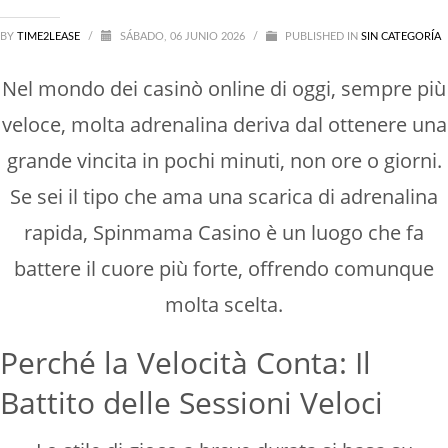
Sin categoría
BY
TIME2LEASE
/
SÁBADO, 06 JUNIO 2026
/
PUBLISHED IN
SIN CATEGORÍA
Nel mondo dei casinò online di oggi, sempre più
veloce, molta adrenalina deriva dal ottenere una
grande vincita in pochi minuti, non ore o giorni.
Se sei il tipo che ama una scarica di adrenalina
rapida, Spinmama Casino è un luogo che fa
battere il cuore più forte, offrendo comunque
molta scelta.
Perché la Velocità Conta: Il
Battito delle Sessioni Veloci