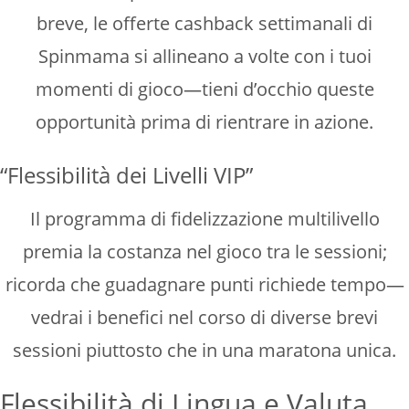
breve, le offerte cashback settimanali di
Spinmama si allineano a volte con i tuoi
momenti di gioco—tieni d’occhio queste
opportunità prima di rientrare in azione.
“Flessibilità dei Livelli VIP”
Il programma di fidelizzazione multilivello
premia la costanza nel gioco tra le sessioni;
ricorda che guadagnare punti richiede tempo—
vedrai i benefici nel corso di diverse brevi
sessioni piuttosto che in una maratona unica.
Flessibilità di Lingua e Valuta