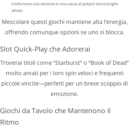
trasformare una sessione in una caccia al jackpot senza lunghe
attese.
Mescolare questi giochi mantiene alta l’energia,
offrendo comunque opzioni se uno si blocca.
Slot Quick-Play che Adorerai
Troverai titoli come “Starburst” o “Book of Dead”
molto amati per i loro spin veloci e frequenti
piccole vincite—perfetti per un breve scoppio di
emozione.
Giochi da Tavolo che Mantenono il
Ritmo