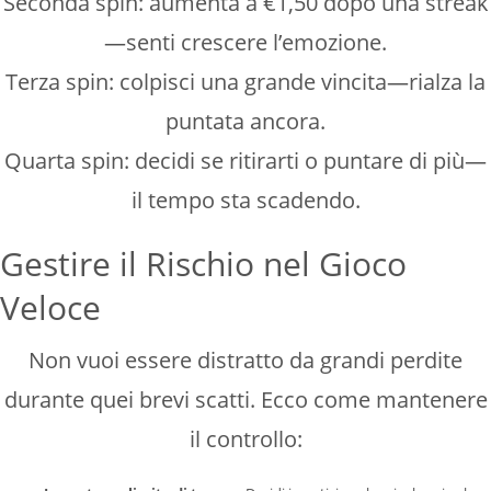
Seconda spin: aumenta a €1,50 dopo una streak
—senti crescere l’emozione.
Terza spin: colpisci una grande vincita—rialza la
puntata ancora.
Quarta spin: decidi se ritirarti o puntare di più—
il tempo sta scadendo.
Gestire il Rischio nel Gioco
Veloce
Non vuoi essere distratto da grandi perdite
durante quei brevi scatti. Ecco come mantenere
il controllo: