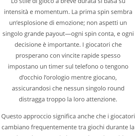
Lo stile di gioco a breve durata si basa su
intensità e momentum. La prima spin sembra
un’esplosione di emozione; non aspetti un
singolo grande payout—ogni spin conta, e ogni
decisione è importante. I giocatori che
prosperano con vincite rapide spesso
impostano un timer sul telefono o tengono
d’occhio l’orologio mentre giocano,
assicurandosi che nessun singolo round
distragga troppo la loro attenzione.
Questo approccio significa anche che i giocatori
cambiano frequentemente tra giochi durante la