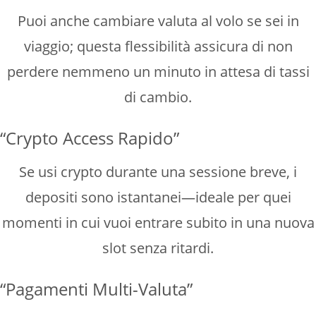
Puoi anche cambiare valuta al volo se sei in
viaggio; questa flessibilità assicura di non
perdere nemmeno un minuto in attesa di tassi
di cambio.
“Crypto Access Rapido”
Se usi crypto durante una sessione breve, i
depositi sono istantanei—ideale per quei
momenti in cui vuoi entrare subito in una nuova
slot senza ritardi.
“Pagamenti Multi-Valuta”