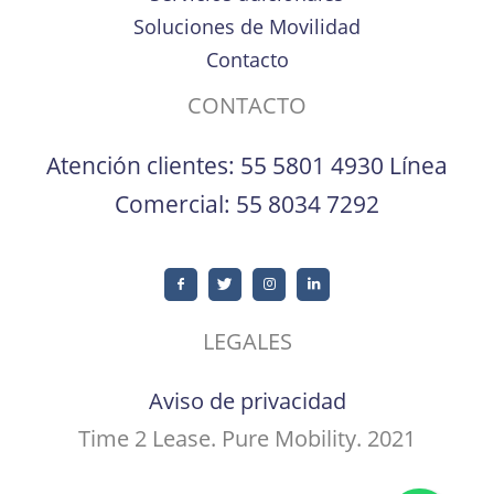
Soluciones de Movilidad
Contacto
CONTACTO
Atención clientes:
55 5801 4930
Línea
Comercial:
55 8034 7292
LEGALES
Aviso de privacidad
Time 2 Lease. Pure Mobility. 2021