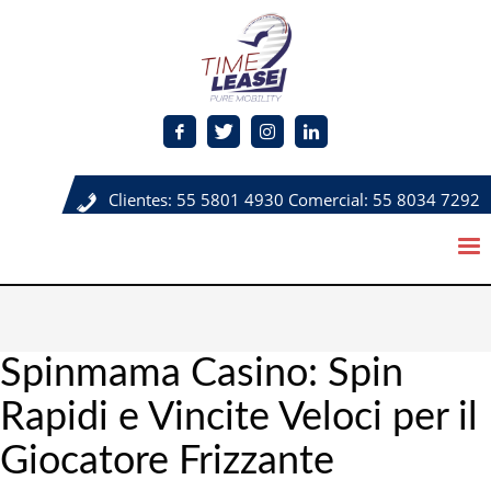
×
Archivos
agosto 2026
julio 2026
junio 2026
mayo 2026
febrero 2026
Clientes:
55 5801 4930
Comercial:
55 8034 7292
septiembre 2025
agosto 2025
julio 2025
agosto 2021
Categorías
Spinmama Casino: Spin
1_lapapillote08.com_10000
Entertainment
Rapidi e Vincite Veloci per il
News
Giocatore Frizzante
Post
public