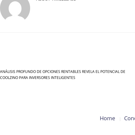
ANÁLISIS PROFUNDO DE OPCIONES RENTABLES REVELA EL POTENCIAL DE
COOLZINO PARA INVERSORES INTELIGENTES
Home
Con
|