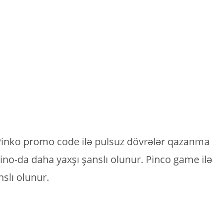
Pinko promo code ilə pulsuz dövrələr qazanma
ino-da daha yaxşı şanslı olunur. Pinco game ilə
slı olunur.