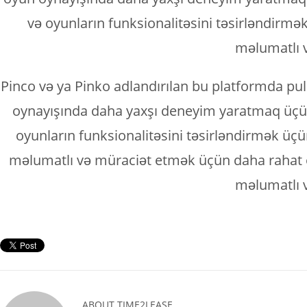
və oyunların funksionalitəsini təsirləndirm
məlumatlı 
Pinco və ya Pinko adlandırılan bu platformda pul
oynayışında daha yaxşı deneyim yaratmaq üçün i
oyunların funksionalitəsini təsirləndirmək üç
məlumatlı və müraciət etmək üçün daha rahat 
məlumatlı 
ABOUT
TIME2LEASE