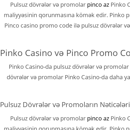
Pulsuz dövrələr və promolar
pinco az
Pinko C
maliyyəsinin qorunmasına kömək edir. Pinko pr
Pinco casino promo code ilə pulsuz dövrələr və
Pinko Casino və Pinco Promo C
Pinko Casino-da pulsuz dövrələr və promolar 
dövrələr və promolar Pinko Casino-da daha yax
Pulsuz Dövrələr və Promoların Nəticələri
Pulsuz dövrələr və promolar
pinco az
Pinko C
maliyyəsinin qorunmasına kömək edir. Pinko pr