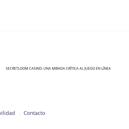
SECRETLOOM CASINO: UNA MIRADA CRÍTICA AL JUEGO EN LÍNEA
ilidad
Contacto
|