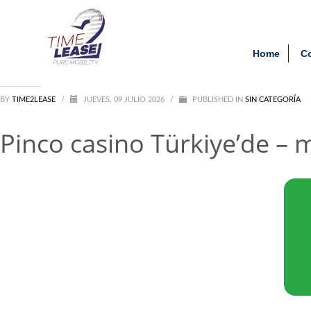
Archivos
Clien
Pinco casino Türkiye’de – m
Home
C
agosto 2026
julio 2026
junio 2026
BY
TIME2LEASE
mayo 2026
/
JUEVES, 09 JULIO 2026
/
PUBLISHED IN
SIN CATEGORÍA
febrero 2026
septiembre 2025
Pinco casino Türkiye’de – 
agosto 2025
julio 2025
agosto 2021
Categorías
1_lapapillote08.com_10000
Entertainment
News
Post
public