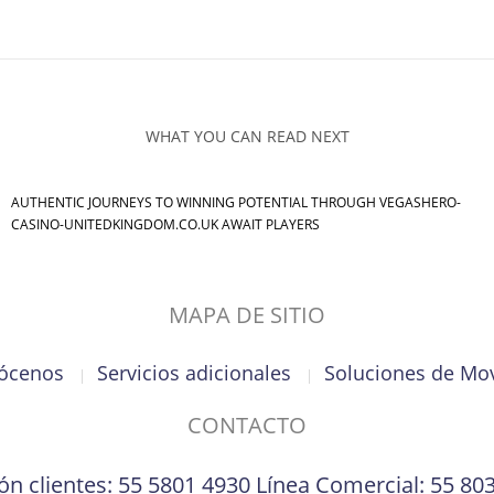
WHAT YOU CAN READ NEXT
AUTHENTIC JOURNEYS TO WINNING POTENTIAL THROUGH VEGASHERO-
CASINO-UNITEDKINGDOM.CO.UK AWAIT PLAYERS
MAPA DE SITIO
ócenos
Servicios adicionales
Soluciones de Mov
|
|
CONTACTO
ón clientes:
55 5801 4930
Línea Comercial:
55 80