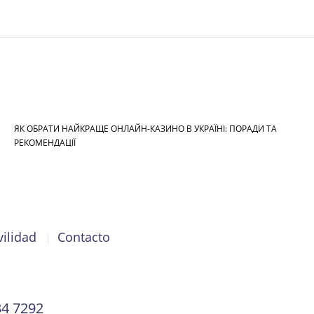
ЯК ОБРАТИ НАЙКРАЩЕ ОНЛАЙН-КАЗИНО В УКРАЇНІ: ПОРАДИ ТА
РЕКОМЕНДАЦІЇ
ilidad
Contacto
|
34 7292