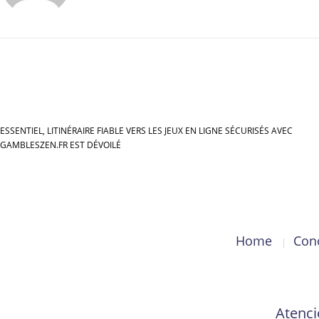
ESSENTIEL, LITINÉRAIRE FIABLE VERS LES JEUX EN LIGNE SÉCURISÉS AVEC
GAMBLESZEN.FR EST DÉVOILÉ
Home
Con
|
Atenci