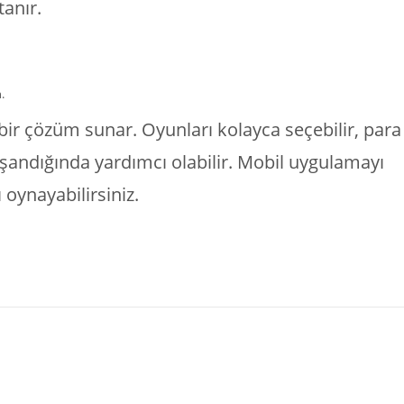
tanır.
.
l bir çözüm sunar. Oyunları kolayca seçebilir, para
yaşandığında yardımcı olabilir. Mobil uygulamayı
oynayabilirsiniz.