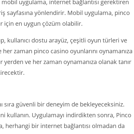
a, mobil uygulama, internet bağlantısı gerektiren
riş sayfasına yönlendirir. Mobil uygulama, pinco
 için en uygun çözüm olabilir.
 kullanıcı dostu arayüz, çeşitli oyun türleri ve
r ve her zaman pinco casino oyunlarını oynamanıza
her yerden ve her zaman oynamanıza olanak tanır
irecektir.
ı sıra güvenli bir deneyim de bekleyeceksiniz.
ni kullanın. Uygulamayı indirdikten sonra, Pinco
a, herhangi bir internet bağlantısı olmadan da