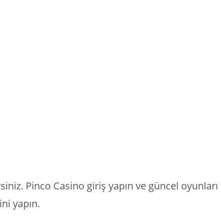
niz. Pinco Casino giriş yapın ve güncel oyunları
ni yapın.