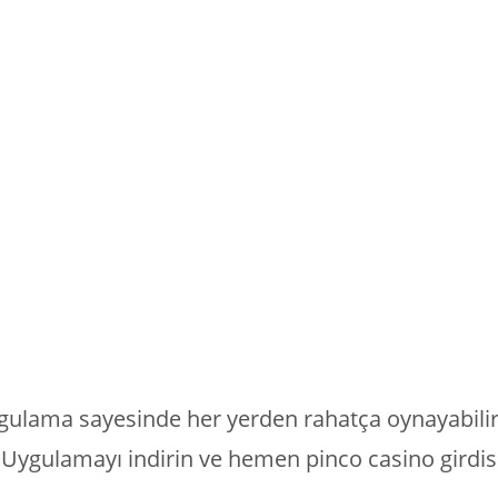
gulama sayesinde her yerden rahatça oynayabilirsi
 Uygulamayı indirin ve hemen pinco casino girdisi