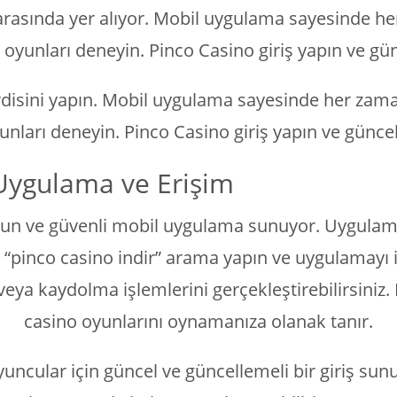
asında yer alıyor. Mobil uygulama sayesinde her
 oyunları deneyin. Pinco Casino giriş yapın ve gü
disini yapın. Mobil uygulama sayesinde her zaman 
unları deneyin. Pinco Casino giriş yapın ve günce
 Uygulama ve Erişim
gun ve güvenli mobil uygulama sunuyor. Uygulamay
“pinco casino indir” arama yapın ve uygulamayı in
eya kaydolma işlemlerini gerçekleştirebilirsini
casino oyunlarını oynamanıza olanak tanır.
ncular için güncel ve güncellemeli bir giriş sunu