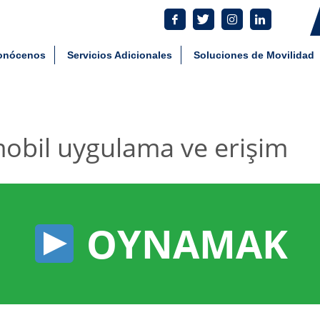
tes: 55 5801 4930 Comercial: 55 8034 7292
obil uygulama ve erişim
onócenos
Servicios Adicionales
Soluciones de Movilidad
mobil uygulama ve erişim
OYNAMAK