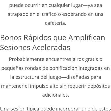
puede ocurrir en cualquier lugar—ya sea
atrapado en el tráfico o esperando en una
cafetería.
Bonos Rápidos que Amplifican
Sesiones Aceleradas
Probablemente encuentres giros gratis o
pequeñas rondas de bonificación integradas en
la estructura del juego—diseñadas para
mantener el impulso alto sin requerir depósitos
adicionales.
Una sesión típica puede incorporar uno de estos