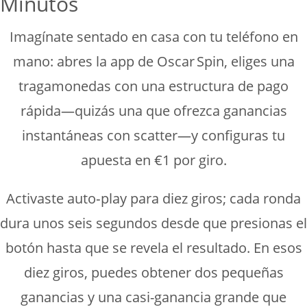
Minutos
Imagínate sentado en casa con tu teléfono en
mano: abres la app de Oscar Spin, eliges una
tragamonedas con una estructura de pago
rápida—quizás una que ofrezca ganancias
instantáneas con scatter—y configuras tu
apuesta en €1 por giro.
Activaste auto‑play para diez giros; cada ronda
dura unos seis segundos desde que presionas el
botón hasta que se revela el resultado. En esos
diez giros, puedes obtener dos pequeñas
ganancias y una casi-ganancia grande que