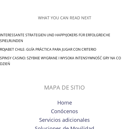
WHAT YOU CAN READ NEXT
INTERESSANTE STRATEGIEN UND HAPPYJOKERS FÜR ERFOLGREICHE
SPIELRUNDEN
ROJABET CHILE: GUÍA PRÁCTICA PARA JUGAR CON CRITERIO
SPINSY CASINO: SZYBKIE WYGRANE I WYSOKA INTENSYWNOŚĆ GRY NA CO
DZIEŃ
MAPA DE SITIO
Home
Conócenos
Servicios adicionales
Soluciones de Movilidad