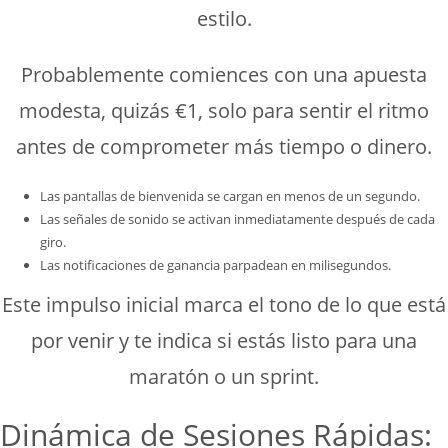
estilo.
Probablemente comiences con una apuesta
modesta, quizás €1, solo para sentir el ritmo
antes de comprometer más tiempo o dinero.
Las pantallas de bienvenida se cargan en menos de un segundo.
Las señales de sonido se activan inmediatamente después de cada
giro.
Las notificaciones de ganancia parpadean en milisegundos.
Este impulso inicial marca el tono de lo que está
por venir y te indica si estás listo para una
maratón o un sprint.
Dinámica de Sesiones Rápidas: