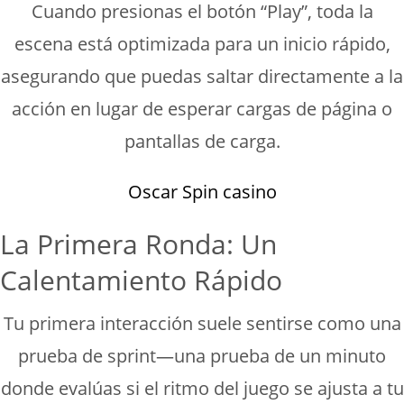
Cuando presionas el botón “Play”, toda la
escena está optimizada para un inicio rápido,
asegurando que puedas saltar directamente a la
acción en lugar de esperar cargas de página o
pantallas de carga.
Oscar Spin casino
La Primera Ronda: Un
Calentamiento Rápido
Tu primera interacción suele sentirse como una
prueba de sprint—una prueba de un minuto
donde evalúas si el ritmo del juego se ajusta a tu