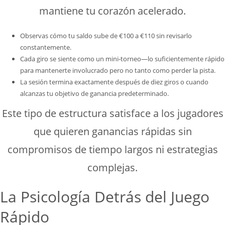
mantiene tu corazón acelerado.
Observas cómo tu saldo sube de €100 a €110 sin revisarlo
constantemente.
Cada giro se siente como un mini‑torneo—lo suficientemente rápido
para mantenerte involucrado pero no tanto como perder la pista.
La sesión termina exactamente después de diez giros o cuando
alcanzas tu objetivo de ganancia predeterminado.
Este tipo de estructura satisface a los jugadores
que quieren ganancias rápidas sin
compromisos de tiempo largos ni estrategias
complejas.
La Psicología Detrás del Juego
Rápido