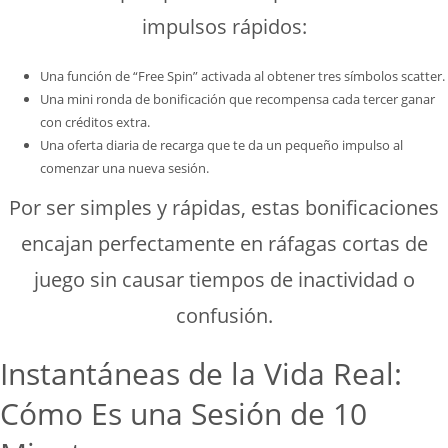
impulsos rápidos:
Una función de “Free Spin” activada al obtener tres símbolos scatter.
Una mini ronda de bonificación que recompensa cada tercer ganar
con créditos extra.
Una oferta diaria de recarga que te da un pequeño impulso al
comenzar una nueva sesión.
Por ser simples y rápidas, estas bonificaciones
encajan perfectamente en ráfagas cortas de
juego sin causar tiempos de inactividad o
confusión.
Instantáneas de la Vida Real:
Cómo Es una Sesión de 10