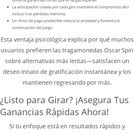
La anticipación creada por cada giro mantiene el compromiso alto
incluso tras pérdidas menores.
Un ritmo de pago predecible reduce la ansiedad y fomenta la
continuación del juego.
Esta ventaja psicológica explica por qué muchos
usuarios prefieren las tragamonedas Oscar Spin
sobre alternativas más lentas—satisfacen un
deseo innato de gratificación instantánea y los
mantienen regresando por más.
¿Listo para Girar? ¡Asegura Tus
Ganancias Rápidas Ahora!
Si tu enfoque está en resultados rápidos y