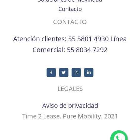
Contacto
CONTACTO
Atención clientes:
55 5801 4930
Línea
Comercial:
55 8034 7292
LEGALES
Aviso de privacidad
Time 2 Lease. Pure Mobility. 2021