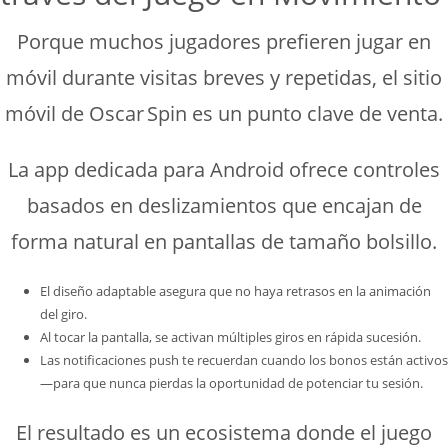
Porque muchos jugadores prefieren jugar en
móvil durante visitas breves y repetidas, el sitio
móvil de Oscar Spin es un punto clave de venta.
La app dedicada para Android ofrece controles
basados en deslizamientos que encajan de
forma natural en pantallas de tamaño bolsillo.
El diseño adaptable asegura que no haya retrasos en la animación
del giro.
Al tocar la pantalla, se activan múltiples giros en rápida sucesión.
Las notificaciones push te recuerdan cuando los bonos están activos
—para que nunca pierdas la oportunidad de potenciar tu sesión.
El resultado es un ecosistema donde el juego