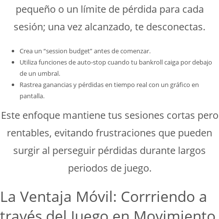
pequeño o un límite de pérdida para cada
sesión; una vez alcanzado, te desconectas.
Crea un “session budget” antes de comenzar.
Utiliza funciones de auto‑stop cuando tu bankroll caiga por debajo
de un umbral.
Rastrea ganancias y pérdidas en tiempo real con un gráfico en
pantalla.
Este enfoque mantiene tus sesiones cortas pero
rentables, evitando frustraciones que pueden
surgir al perseguir pérdidas durante largos
periodos de juego.
La Ventaja Móvil: Corrriendo a
través del Juego en Movimiento