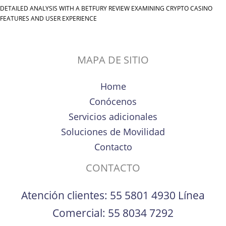
DETAILED ANALYSIS WITH A BETFURY REVIEW EXAMINING CRYPTO CASINO
FEATURES AND USER EXPERIENCE
MAPA DE SITIO
Home
Conócenos
Servicios adicionales
Soluciones de Movilidad
Contacto
CONTACTO
Atención clientes:
55 5801 4930
Línea
Comercial:
55 8034 7292