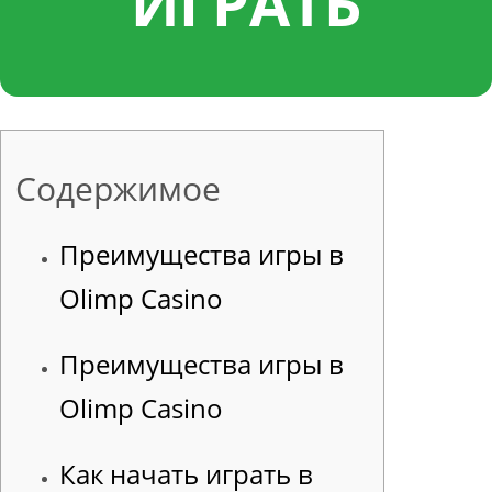
ИГРАТЬ
Содержимое
Преимущества игры в
Olimp Casino
Преимущества игры в
Olimp Casino
Как начать играть в