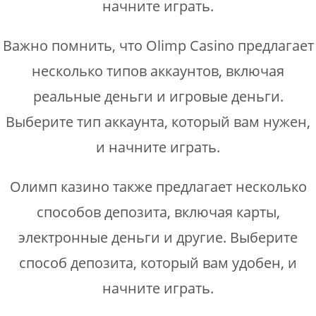
начните играть.
Важно помнить, что Olimp Casino предлагает
несколько типов аккаунтов, включая
реальные деньги и игровые деньги.
Выберите тип аккаунта, который вам нужен,
и начните играть.
Олимп казино также предлагает несколько
способов депозита, включая карты,
электронные деньги и другие. Выберите
способ депозита, который вам удобен, и
начните играть.