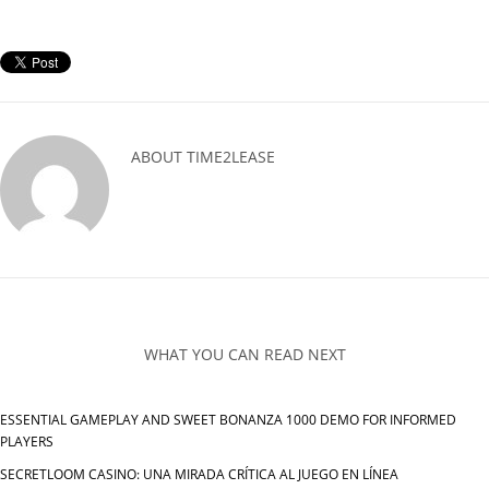
ABOUT
TIME2LEASE
WHAT YOU CAN READ NEXT
ESSENTIAL GAMEPLAY AND SWEET BONANZA 1000 DEMO FOR INFORMED
PLAYERS
SECRETLOOM CASINO: UNA MIRADA CRÍTICA AL JUEGO EN LÍNEA