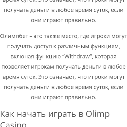
получать деньги в любое время суток, если
они играют правильно.
Олимпбет – это также место, где игроки могут
получать доступ к различным функциям,
включая функцию “Withdraw”, которая
позволяет игрокам получать деньги в любое
время суток. Это означает, что игроки могут
получать деньги в любое время суток, если
они играют правильно.
Как начать играть в Olimp
Casino