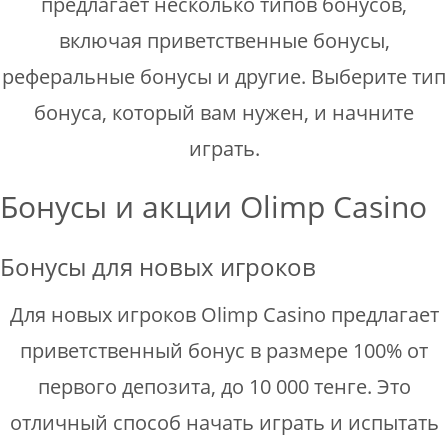
предлагает несколько типов бонусов,
включая приветственные бонусы,
реферальные бонусы и другие. Выберите тип
бонуса, который вам нужен, и начните
играть.
Бонусы и акции Olimp Casino
Бонусы для новых игроков
Для новых игроков Olimp Casino предлагает
приветственный бонус в размере 100% от
первого депозита, до 10 000 тенге. Это
отличный способ начать играть и испытать