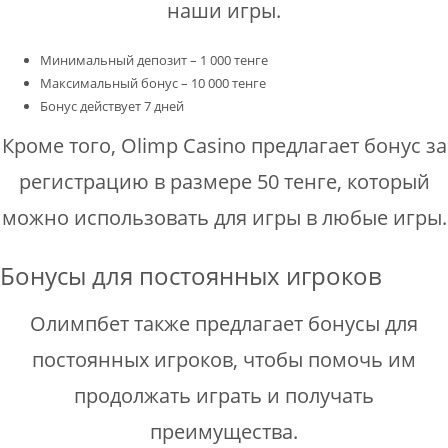
наши игры.
Минимальный депозит – 1 000 тенге
Максимальный бонус – 10 000 тенге
Бонус действует 7 дней
Кроме того, Olimp Casino предлагает бонус за
регистрацию в размере 50 тенге, который
можно использовать для игры в любые игры.
Бонусы для постоянных игроков
Олимпбет также предлагает бонусы для
постоянных игроков, чтобы помочь им
продолжать играть и получать
преимущества.