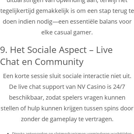
tegelijkertijd gemakkelijk is om een stap terug te
doen indien nodig—een essentiële balans voor
elke casual gamer.
9. Het Sociale Aspect – Live
Chat en Community
Een korte sessie sluit sociale interactie niet uit.
De live chat support van NV Casino is 24/7
beschikbaar, zodat spelers vragen kunnen
stellen of hulp kunnen krijgen tussen spins door
zonder de gameplay te vertragen.
Directe antwoorden op slotmechanismen verminderen wachttijden