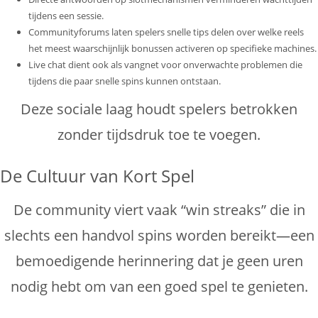
tijdens een sessie.
Communityforums laten spelers snelle tips delen over welke reels
het meest waarschijnlijk bonussen activeren op specifieke machines.
Live chat dient ook als vangnet voor onverwachte problemen die
tijdens die paar snelle spins kunnen ontstaan.
Deze sociale laag houdt spelers betrokken
zonder tijdsdruk toe te voegen.
De Cultuur van Kort Spel
De community viert vaak “win streaks” die in
slechts een handvol spins worden bereikt—een
bemoedigende herinnering dat je geen uren
nodig hebt om van een goed spel te genieten.