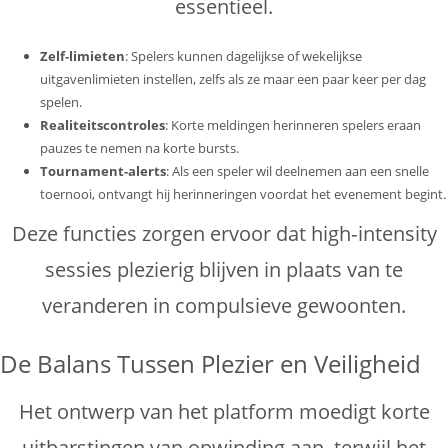
essentieel.
Zelf‑limieten
: Spelers kunnen dagelijkse of wekelijkse
uitgavenlimieten instellen, zelfs als ze maar een paar keer per dag
spelen.
Realiteitscontroles
: Korte meldingen herinneren spelers eraan
pauzes te nemen na korte bursts.
Tournament‑alerts
: Als een speler wil deelnemen aan een snelle
toernooi, ontvangt hij herinneringen voordat het evenement begint.
Deze functies zorgen ervoor dat high‑intensity
sessies plezierig blijven in plaats van te
veranderen in compulsieve gewoonten.
De Balans Tussen Plezier en Veiligheid
Het ontwerp van het platform moedigt korte
uitbarstingen van opwinding aan, terwijl het