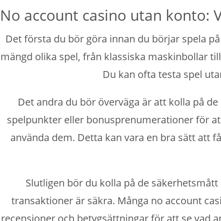
No account casino utan konto: 
Det första du bör göra innan du börjar spela på
mängd olika spel, från klassiska maskinbollar til
Du kan ofta testa spel utan
Det andra du bör överväga är att kolla på de 
spelpunkter eller bonusprenumerationer för att l
använda dem. Detta kan vara en bra sätt att f
Slutligen bör du kolla på de säkerhetsmått s
transaktioner är säkra. Många no account casin
recensioner och betygsättningar för att se vad a