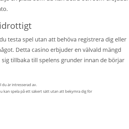
to.
drottigt
 testa spel utan att behöva registrera dig eller
 något. Detta casino erbjuder en välvald mängd
sig tillbaka till spelens grunder innan de börjar
 du är intresserad av.
du kan spela på ett säkert sätt utan att bekymra dig för