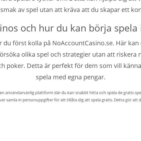
 smak av spel utan att kräva att du skapar ett kon
os och hur du kan börja spela i
r du först kolla på NoAccountCasino.se. Här kan du
örsöka olika spel och strategier utan att riskera
ch poker. Detta är perfekt för dem som vill känna 
spela med egna pengar.
en användarvänlig plattform där du kan snabbt hitta och spela de gratis spel
 samla in personuppgifter för att tillåta dig att spela gratis. Detta gör att 