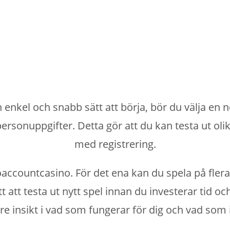
enkel och snabb sätt att börja, bör du välja en 
personuppgifter. Detta gör att du kan testa ut oli
med registrering.
oaccountcasino. För det ena kan du spela på flera 
t att testa ut nytt spel innan du investerar tid oc
re insikt i vad som fungerar för dig och vad som 