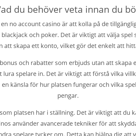
Vad du behöver veta innan du bö
 en no account casino är att kolla på de tillgängl
l blackjack och poker. Det är viktigt att välja spe
 att skapa ett konto, vilket gör det enkelt att hi
bonus och rabatter som erbjuds utan att skapa et
ura spelare in. Det är viktigt att förstå vilka vi
å en känsla för hur platsen fungerar och vilka sp
pengar.
om platsen har i ställning. Det är viktigt att du 
os använder avancerade tekniker för att skydda s
ndra spelare tycker om. Detta kan hjälpa dig att