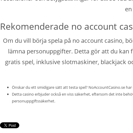
en
Rekomenderade no account casin
Om du vill börja spela på no account casino, bö
lämna personuppgifter. Detta gör att du kan f
gratis spel, inklusive slotmaskiner, blackjack o
Önskar du ett smidigare sätt att testa spel? NoAccountCasino.se har 
Detta casino erbjuder också en viss säkerhet, eftersom det inte behöver
personuppgiftssäkerhet.