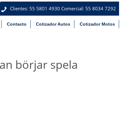
Clientes:
55 5801 4930
Comercial:
55 8034 7292
×
örjar spela
Contacto
Cotizador Autos
Cotizador Motos
an börjar spela