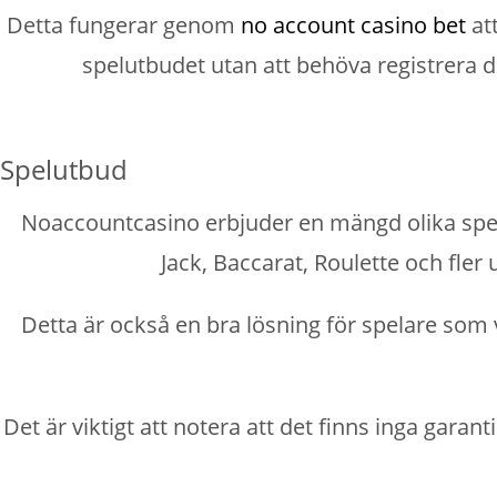
Detta fungerar genom
no account casino bet
att
spelutbudet utan att behöva registrera d
Spelutbud
Noaccountcasino erbjuder en mängd olika spel, 
Jack, Baccarat, Roulette och fler
Detta är också en bra lösning för spelare som v
Det är viktigt att notera att det finns inga gara