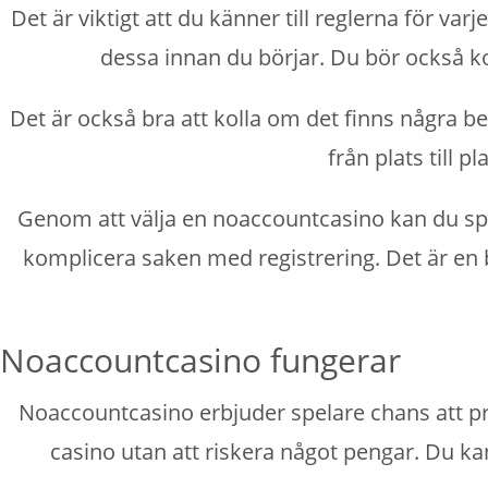
Det är viktigt att du känner till reglerna för varj
dessa innan du börjar. Du bör också ko
Det är också bra att kolla om det finns några b
från plats till p
Genom att välja en noaccountcasino kan du spela
komplicera saken med registrering. Det är en b
Noaccountcasino fungerar
Noaccountcasino erbjuder spelare chans att pro
casino utan att riskera något pengar. Du kan