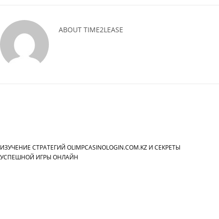
ABOUT
TIME2LEASE
ИЗУЧЕНИЕ СТРАТЕГИЙ OLIMPCASINOLOGIN.COM.KZ И СЕКРЕТЫ
УСПЕШНОЙ ИГРЫ ОНЛАЙН