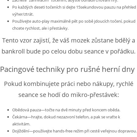
Po každých deseti točeních si dejte 15sekundovou pauzu na přehled
výher/ztrát.
Používejte auto‑play maximálně pět po sobě jdoucích točení, pokud
chcete rychlost, ale i přestávky.
Tento vzor zajistí, že váš mozek zůstane bdělý a
bankroll bude po celou dobu seance v pořádku.
Pacingové techniky pro rušné herní dny
Pokud kombinujete práci nebo nákupy, rychlé
seance se hodí do mikro‑přestávek:
Obědová pauza—točte na dvě minuty před koncem oběda.
Čekárna—hrajte, dokud nezazvoní telefon, a pak se vraťte k
aktivitám.
Dojíždění—používejte hands-free režim při cestě veřejnou dopravou.