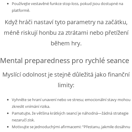
Používejte vestavěné funkce stop-loss, pokud jsou dostupné na
platformě.
Když hráči nastaví tyto parametry na začátku,
méně riskují honbu za ztrátami nebo přetížení
během hry.
Mental preparedness pro rychlé seance
Myslící odolnost je stejně důležitá jako finanční
limity:
Vyhněte se hraní unavení nebo ve stresu; emocionální stavy mohou
zkreslit vnímání rizika.
Pamatujte, že většina krátkých seancí je náhodná—žádná strategie
nezaručí zisk.
Motivujte se jednoduchými afirmacemi: “Přestanu, jakmile dosáhnu