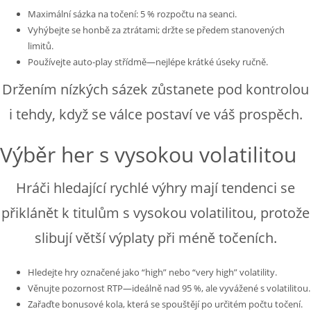
Maximální sázka na točení: 5 % rozpočtu na seanci.
Vyhýbejte se honbě za ztrátami; držte se předem stanovených
limitů.
Používejte auto‑play střídmě—nejlépe krátké úseky ručně.
Držením nízkých sázek zůstanete pod kontrolou
i tehdy, když se válce postaví ve váš prospěch.
Výběr her s vysokou volatilitou
Hráči hledající rychlé výhry mají tendenci se
přiklánět k titulům s vysokou volatilitou, protože
slibují větší výplaty při méně točeních.
Hledejte hry označené jako “high” nebo “very high” volatility.
Věnujte pozornost RTP—ideálně nad 95 %, ale vyvážené s volatilitou.
Zařaďte bonusové kola, která se spouštějí po určitém počtu točení.