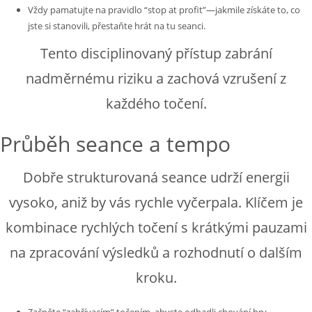
Vždy pamatujte na pravidlo “stop at profit”—jakmile získáte to, co
jste si stanovili, přestaňte hrát na tu seanci.
Tento disciplinovaný přístup zabrání
nadměrnému riziku a zachová vzrušení z
každého točení.
Průběh seance a tempo
Dobře strukturovaná seance udrží energii
vysoko, aniž by vás rychle vyčerpala. Klíčem je
kombinace rychlých točení s krátkými pauzami
na zpracování výsledků a rozhodnutí o dalším
kroku.
Začněte “zahřívacím” točením, abyste odhadli chování hry.