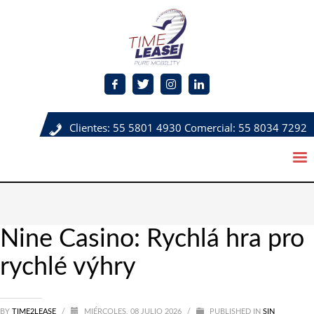
×
Archivos
agosto 2026
julio 2026
junio 2026
mayo 2026
febrero 2026
Clientes:
55 5801 4930
Comercial:
55 8034 7292
septiembre 2025
agosto 2025
julio 2025
agosto 2021
Categorías
Nine Casino: Rychlá hra pro
1_lapapillote08.com_10000
Entertainment
rychlé výhry
News
Post
public
BY
TIME2LEASE
/
MIÉRCOLES, 08 JULIO 2026
/
PUBLISHED IN
SIN