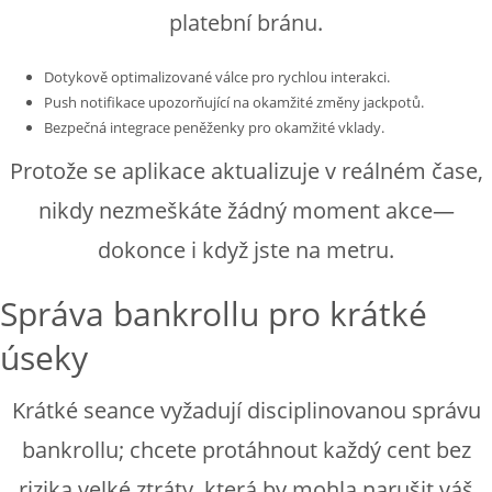
platební bránu.
Dotykově optimalizované válce pro rychlou interakci.
Push notifikace upozorňující na okamžité změny jackpotů.
Bezpečná integrace peněženky pro okamžité vklady.
Protože se aplikace aktualizuje v reálném čase,
nikdy nezmeškáte žádný moment akce—
dokonce i když jste na metru.
Správa bankrollu pro krátké
úseky
Krátké seance vyžadují disciplinovanou správu
bankrollu; chcete protáhnout každý cent bez
rizika velké ztráty, která by mohla narušit váš