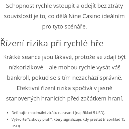
Schopnost rychle vstoupit a odejít bez ztráty
souvislostí je to, co dělá Nine Casino ideálním
pro tyto scénáře.
Řízení rizika při rychlé hře
Krátké seance jsou lákavé, protože se zdají být
nízkorizikové—ale mohou rychle vysát váš
bankroll, pokud se s tím nezachází správně.
Efektivní řízení rizika spočívá v jasně
stanovených hranicích před začátkem hraní.
Definujte maximální ztrátu na seanci (například 5 USD).
Vytvořte “ziskový práh”, který signalizuje, kdy přestat (například 15
USD).