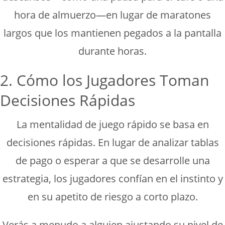
hora de almuerzo—en lugar de maratones
largos que los mantienen pegados a la pantalla
durante horas.
2. Cómo los Jugadores Toman
Decisiones Rápidas
La mentalidad de juego rápido se basa en
decisiones rápidas. En lugar de analizar tablas
de pago o esperar a que se desarrolle una
estrategia, los jugadores confían en el instinto y
en su apetito de riesgo a corto plazo.
Verás a menudo a alguien ajustando su nivel de