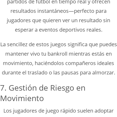
partidos de fútbol en tiempo real y ofrecen
resultados instantáneos—perfecto para
jugadores que quieren ver un resultado sin
esperar a eventos deportivos reales.
La sencillez de estos juegos significa que puedes
mantener vivo tu bankroll mientras estás en
movimiento, haciéndolos compañeros ideales
durante el traslado o las pausas para almorzar.
7. Gestión de Riesgo en
Movimiento
Los jugadores de juego rápido suelen adoptar