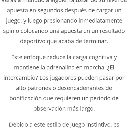
apuesta en segundos después de cargar un
juego, y luego presionando inmediatamente
spin o colocando una apuesta en un resultado
deportivo que acaba de terminar.
Este enfoque reduce la carga cognitiva y
mantiene la adrenalina en marcha. ¿El
intercambio? Los jugadores pueden pasar por
alto patrones o desencadenantes de
bonificación que requieren un período de
observación más largo.
Debido a este estilo de juego instintivo, es