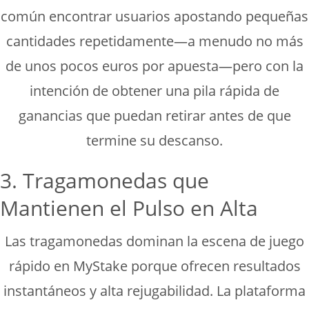
común encontrar usuarios apostando pequeñas
cantidades repetidamente—a menudo no más
de unos pocos euros por apuesta—pero con la
intención de obtener una pila rápida de
ganancias que puedan retirar antes de que
termine su descanso.
3. Tragamonedas que
Mantienen el Pulso en Alta
Las tragamonedas dominan la escena de juego
rápido en MyStake porque ofrecen resultados
instantáneos y alta rejugabilidad. La plataforma