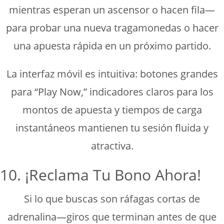
mientras esperan un ascensor o hacen fila—
para probar una nueva tragamonedas o hacer
una apuesta rápida en un próximo partido.
La interfaz móvil es intuitiva: botones grandes
para “Play Now,” indicadores claros para los
montos de apuesta y tiempos de carga
instantáneos mantienen tu sesión fluida y
atractiva.
10. ¡Reclama Tu Bono Ahora!
Si lo que buscas son ráfagas cortas de
adrenalina—giros que terminan antes de que