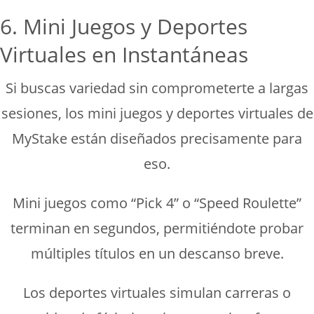
6. Mini Juegos y Deportes
Virtuales en Instantáneas
Si buscas variedad sin comprometerte a largas
sesiones, los mini juegos y deportes virtuales de
MyStake están diseñados precisamente para
eso.
Mini juegos como “Pick 4” o “Speed Roulette”
terminan en segundos, permitiéndote probar
múltiples títulos en un descanso breve.
Los deportes virtuales simulan carreras o