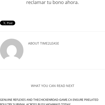
reclamar tu bono ahora.
ABOUT
TIME2LEASE
WHAT YOU CAN READ NEXT
GENUINE REFLEXES AND THECHICKENROAD-GAME.CA ENSURE PIXELATED
POULTRY SURVIVAL ACROSS BUSY HIGHWAYS TODAY