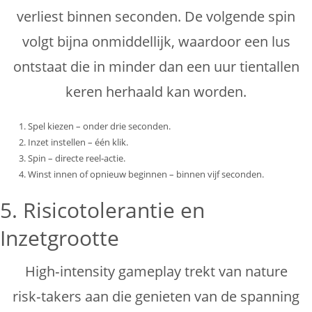
verliest binnen seconden. De volgende spin
volgt bijna onmiddellijk, waardoor een lus
ontstaat die in minder dan een uur tientallen
keren herhaald kan worden.
Spel kiezen – onder drie seconden.
Inzet instellen – één klik.
Spin – directe reel‑actie.
Winst innen of opnieuw beginnen – binnen vijf seconden.
5. Risicotolerantie en
Inzetgrootte
High‑intensity gameplay trekt van nature
risk‑takers aan die genieten van de spanning