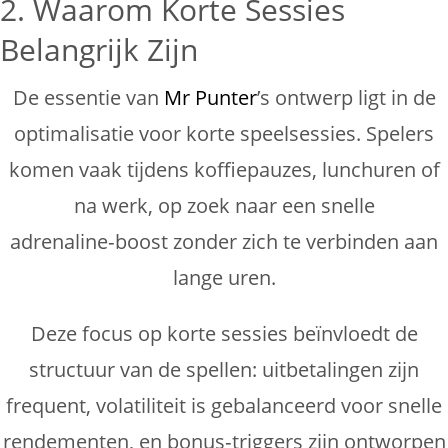
2. Waarom Korte Sessies
Belangrijk Zijn
De essentie van
Mr Punter
’s ontwerp ligt in de
optimalisatie voor korte speelsessies. Spelers
komen vaak tijdens koffiepauzes, lunchuren of
na werk, op zoek naar een snelle
adrenaline‑boost zonder zich te verbinden aan
lange uren.
Deze focus op korte sessies beïnvloedt de
structuur van de spellen: uitbetalingen zijn
frequent, volatiliteit is gebalanceerd voor snelle
rendementen, en bonus‑triggers zijn ontworpen