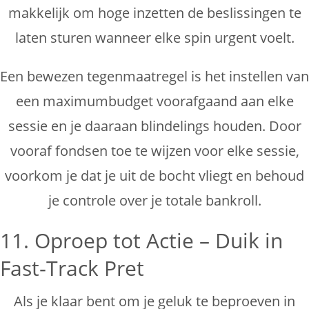
makkelijk om hoge inzetten de beslissingen te
laten sturen wanneer elke spin urgent voelt.
Een bewezen tegenmaatregel is het instellen van
een maximumbudget voorafgaand aan elke
sessie en je daaraan blindelings houden. Door
vooraf fondsen toe te wijzen voor elke sessie,
voorkom je dat je uit de bocht vliegt en behoud
je controle over je totale bankroll.
11. Oproep tot Actie – Duik in
Fast‑Track Pret
Als je klaar bent om je geluk te beproeven in