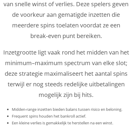
van snelle winst of verlies. Deze spelers geven
de voorkeur aan gematigde inzetten die
meerdere spins toelaten voordat ze een
break‑even punt bereiken.
Inzetgrootte ligt vaak rond het midden van het
minimum–maximum spectrum van elke slot;
deze strategie maximaliseert het aantal spins
terwijl er nog steeds redelijke uitbetalingen
mogelijk zijn bij hits.
Midden‑range inzetten bieden balans tussen risico en beloning.
Frequent spins houden het bankroll actief.
Een kleine verlies is gemakkelijk te herstellen na een winst.