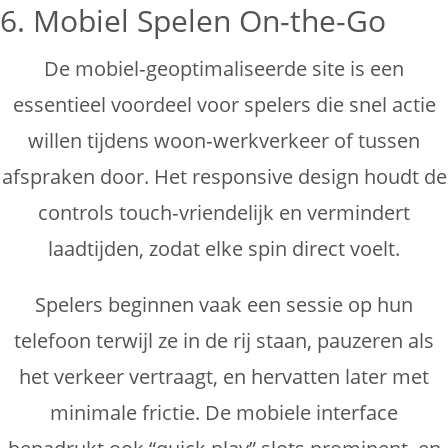
6. Mobiel Spelen On-the-Go
De mobiel‑geoptimaliseerde site is een
essentieel voordeel voor spelers die snel actie
willen tijdens woon‑werkverkeer of tussen
afspraken door. Het responsive design houdt de
controls touch‑vriendelijk en vermindert
laadtijden, zodat elke spin direct voelt.
Spelers beginnen vaak een sessie op hun
telefoon terwijl ze in de rij staan, pauzeren als
het verkeer vertraagt, en hervatten later met
minimale frictie. De mobiele interface