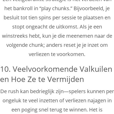
het bankroll in “play chunks.” Bijvoorbeeld, je
besluit tot tien spins per sessie te plaatsen en
stopt ongeacht de uitkomst. Als je een
winstreeks hebt, kun je die meenemen naar de
volgende chunk; anders reset je je inzet om
verliezen te voorkomen.
10. Veelvoorkomende Valkuilen
en Hoe Ze te Vermijden
De rush kan bedrieglijk zijn—spelers kunnen per
ongeluk te veel inzetten of verliezen najagen in
een poging snel terug te winnen. Het is