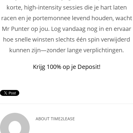
korte, high‑intensity sessies die je hart laten
racen en je portemonnee levend houden, wacht
Mr Punter op jou. Log vandaag nog in en ervaar
hoe snelle winsten slechts één spin verwijderd
kunnen zijn—zonder lange verplichtingen.
Krijg 100% op je Deposit!
ABOUT
TIME2LEASE