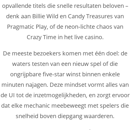
opvallende titels die snelle resultaten beloven –
denk aan Billie Wild en Candy Treasures van
Pragmatic Play, of de neon‑lichte chaos van
Crazy Time in het live casino.
De meeste bezoekers komen met één doel: de
waters testen van een nieuw spel of die
ongrijpbare five‑star winst binnen enkele
minuten najagen. Deze mindset vormt alles van
de UI tot de inzetmogelijkheden, en zorgt ervoor
dat elke mechanic meebeweegt met spelers die
snelheid boven diepgang waarderen.