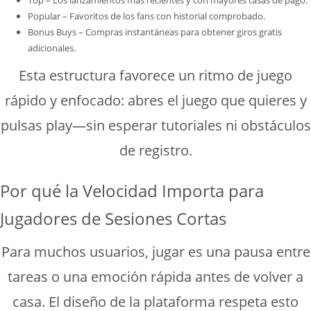
Popular – Favoritos de los fans con historial comprobado.
Bonus Buys – Compras instantáneas para obtener giros gratis
adicionales.
Esta estructura favorece un ritmo de juego
rápido y enfocado: abres el juego que quieres y
pulsas play—sin esperar tutoriales ni obstáculos
de registro.
Por qué la Velocidad Importa para
Jugadores de Sesiones Cortas
Para muchos usuarios, jugar es una pausa entre
tareas o una emoción rápida antes de volver a
casa. El diseño de la plataforma respeta esto