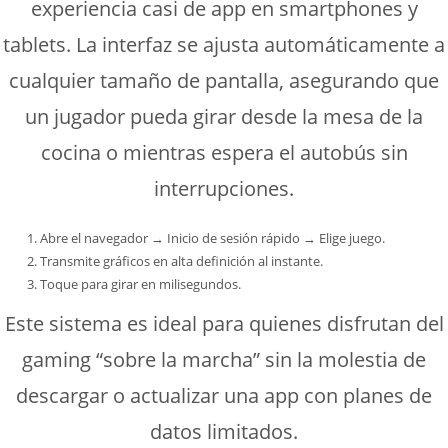
experiencia casi de app en smartphones y
tablets. La interfaz se ajusta automáticamente a
cualquier tamaño de pantalla, asegurando que
un jugador pueda girar desde la mesa de la
cocina o mientras espera el autobús sin
interrupciones.
Abre el navegador → Inicio de sesión rápido → Elige juego.
Transmite gráficos en alta definición al instante.
Toque para girar en milisegundos.
Este sistema es ideal para quienes disfrutan del
gaming “sobre la marcha” sin la molestia de
descargar o actualizar una app con planes de
datos limitados.