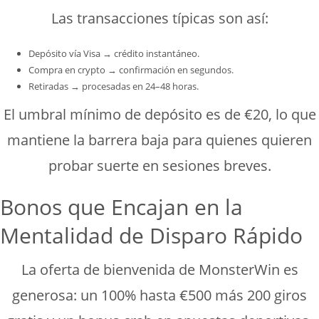
Las transacciones típicas son así:
Depósito vía Visa → crédito instantáneo.
Compra en crypto → confirmación en segundos.
Retiradas → procesadas en 24–48 horas.
El umbral mínimo de depósito es de €20, lo que
mantiene la barrera baja para quienes quieren
probar suerte en sesiones breves.
Bonos que Encajan en la
Mentalidad de Disparo Rápido
La oferta de bienvenida de MonsterWin es
generosa: un 100% hasta €500 más 200 giros