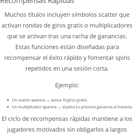
Recompensas Rápidas
Muchos títulos incluyen símbolos scatter que
activan rondas de giros gratis o multiplicadores
que se activan tras una racha de ganancias.
Estas funciones están diseñadas para
recompensar el éxito rápido y fomentar spins
repetidos en una sesión corta.
Ejemplo:
Un scatter aparece → activa 10 giros gratis.
Un multiplicador aparece → duplica tu próxima ganancia al instante.
El ciclo de recompensas rápidas mantiene a los
jugadores motivados sin obligarlos a largos