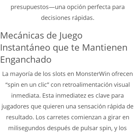
presupuestos—una opción perfecta para
decisiones rápidas.
Mecánicas de Juego
Instantáneo que te Mantienen
Enganchado
La mayoría de los slots en MonsterWin ofrecen
“spin en un clic” con retroalimentación visual
inmediata. Esta inmediatez es clave para
jugadores que quieren una sensación rápida de
resultado. Los carretes comienzan a girar en
milisegundos después de pulsar spin, y los