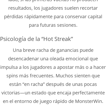
resultados, los jugadores suelen recortar
pérdidas rápidamente para conservar capital
para futuras sesiones.
Psicología de la “Hot Streak”
Una breve racha de ganancias puede
desencadenar una oleada emocional que
impulsa a los jugadores a apostar más o a hacer
spins más frecuentes. Muchos sienten que
están “en racha” después de unas pocas
victorias—un estado que encaja perfectamente
en el entorno de juego rápido de MonsterWin.