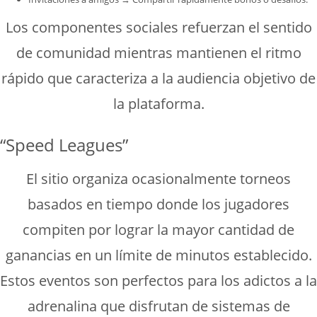
Los componentes sociales refuerzan el sentido
de comunidad mientras mantienen el ritmo
rápido que caracteriza a la audiencia objetivo de
la plataforma.
“Speed Leagues”
El sitio organiza ocasionalmente torneos
basados en tiempo donde los jugadores
compiten por lograr la mayor cantidad de
ganancias en un límite de minutos establecido.
Estos eventos son perfectos para los adictos a la
adrenalina que disfrutan de sistemas de