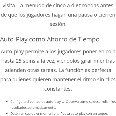
visita—a menudo de cinco a diez rondas antes
de que los jugadores hagan una pausa o cierren
sesión.
Auto‑Play como Ahorro de Tiempo
Auto‑play permite a los jugadores poner en cola
hasta 25 spins a la vez, viéndolos girar mientras
atienden otras tareas. La función es perfecta
para quienes quieren mantener el ritmo sin clics
constantes.
Configura el conteo de auto‑play → Observa cómo se desarrollan los
resultados automáticamente.
Detén en cualquier momento → Pausa auto‑play con un toque.