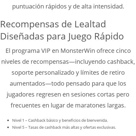
puntuación rápidos y de alta intensidad.
Recompensas de Lealtad
Diseñadas para Juego Rápido
El programa VIP en MonsterWin ofrece cinco
niveles de recompensas—incluyendo cashback,
soporte personalizado y límites de retiro
aumentados—todo pensado para que los
jugadores regresen en sesiones cortas pero
frecuentes en lugar de maratones largas.
Nivel 1 – Cashback básico y beneficios de bienvenida.
Nivel 5 – Tasas de cashback más altas y ofertas exclusivas.