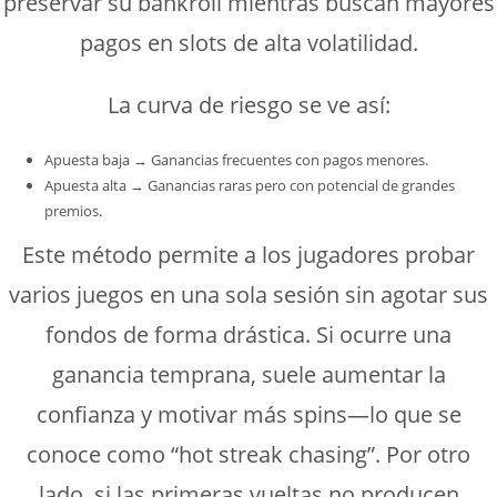
preservar su bankroll mientras buscan mayores
pagos en slots de alta volatilidad.
La curva de riesgo se ve así:
Apuesta baja → Ganancias frecuentes con pagos menores.
Apuesta alta → Ganancias raras pero con potencial de grandes
premios.
Este método permite a los jugadores probar
varios juegos en una sola sesión sin agotar sus
fondos de forma drástica. Si ocurre una
ganancia temprana, suele aumentar la
confianza y motivar más spins—lo que se
conoce como “hot streak chasing”. Por otro
lado, si las primeras vueltas no producen