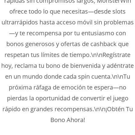
rápidas sin compromisos largos, MonsterWin
ofrece todo lo que necesitas—desde slots
ultrarrápidos hasta acceso móvil sin problemas
—y te recompensa por tu entusiasmo con
bonos generosos y ofertas de cashback que
respetan tus límites de tiempo.\n\nRegístrate
hoy, reclama tu bono de bienvenida y adéntrate
en un mundo donde cada spin cuenta.\n\nTu
próxima ráfaga de emoción te espera—no
pierdas la oportunidad de convertir el juego
rápido en grandes recompensas.\n\n¡Obtén Tu
Bono Ahora!