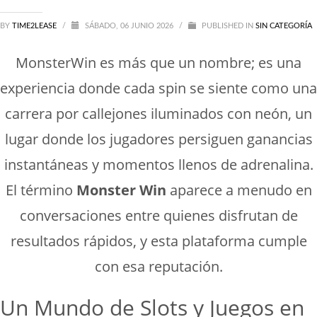
Sin categoría
BY
TIME2LEASE
/
SÁBADO, 06 JUNIO 2026
/
PUBLISHED IN
SIN CATEGORÍA
MonsterWin es más que un nombre; es una
experiencia donde cada spin se siente como una
carrera por callejones iluminados con neón, un
lugar donde los jugadores persiguen ganancias
instantáneas y momentos llenos de adrenalina.
El término
Monster Win
aparece a menudo en
conversaciones entre quienes disfrutan de
resultados rápidos, y esta plataforma cumple
con esa reputación.
Un Mundo de Slots y Juegos en