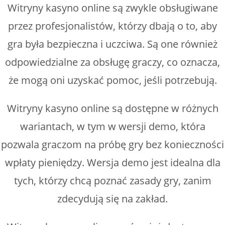
Witryny kasyno online są zwykle obsługiwane
przez profesjonalistów, którzy dbają o to, aby
gra była bezpieczna i uczciwa. Są one również
odpowiedzialne za obsługę graczy, co oznacza,
że mogą oni uzyskać pomoc, jeśli potrzebują.
Witryny kasyno online są dostępne w różnych
wariantach, w tym w wersji demo, która
pozwala graczom na próbę gry bez konieczności
wpłaty pieniędzy. Wersja demo jest idealna dla
tych, którzy chcą poznać zasady gry, zanim
zdecydują się na zakład.