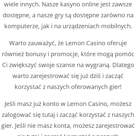
wiele innych. Nasze kasyno online jest zawsze
dostępne, a nasze gry są dostępne zarówno na
komputerze, jak i na urządzeniach mobilnych.
Warto zauważyć, że Lemon Casino oferuje
również bonusy i promocje, które mogą pomóc
Ci zwiększyć swoje szanse na wygraną. Dlatego
warto zarejestrować się już dziś i zacząć
korzystać z naszych oferowanych gier!
Jeśli masz już konto w Lemon Casino, możesz
zalogować się tutaj i zacząć korzystać z naszych
gier. Jeśli nie masz konta, możesz zarejestrować