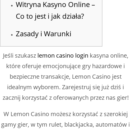
Witryna Kasyno Online –
Co to jest i jak działa?
Zasady i Warunki
Jeśli szukasz
lemon casino login
kasyna online,
które oferuje emocjonujące gry hazardowe i
bezpieczne transakcje, Lemon Casino jest
idealnym wyborem. Zarejestruj się już dziś i
zacznij korzystać z oferowanych przez nas gier!
W Lemon Casino możesz korzystać z szerokiej
gamy gier, w tym rulet, blackjacka, automatów i