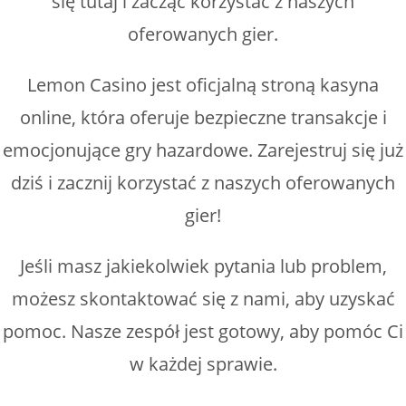
się tutaj i zacząć korzystać z naszych
oferowanych gier.
Lemon Casino jest oficjalną stroną kasyna
online, która oferuje bezpieczne transakcje i
emocjonujące gry hazardowe. Zarejestruj się już
dziś i zacznij korzystać z naszych oferowanych
gier!
Jeśli masz jakiekolwiek pytania lub problem,
możesz skontaktować się z nami, aby uzyskać
pomoc. Nasze zespół jest gotowy, aby pomóc Ci
w każdej sprawie.