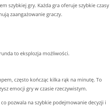
m szybkiej gry. Każda gra oferuje szybkie czasy
ymują zaangażowanie graczy.
 runda to eksplozja możliwości.
empem, często kończąc kilka rąk na minutę. To
zysz emocji gry w czasie rzeczywistym.
 co pozwala na szybkie podejmowanie decyzji i