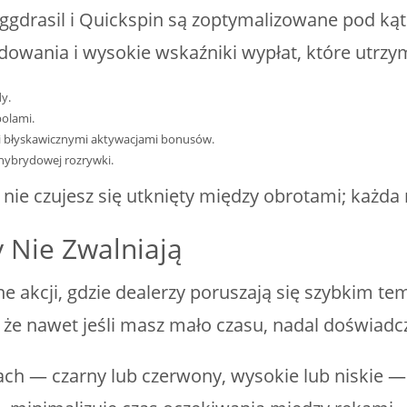
gdrasil i Quickspin są zoptymalizowane pod kąte
dowania i wysokie wskaźniki wypłat, które utrz
dy.
bolami.
 i błyskawicznymi aktywacjami bonusów.
 hybrydowej rozrywki.
 nie czujesz się utknięty między obrotami; każda
y Nie Zwalniają
ne akcji, gdzie dealerzy poruszają się szybkim t
 że nawet jeśli masz mało czasu, nadal doświadc
dach — czarny lub czerwony, wysokie lub niskie —