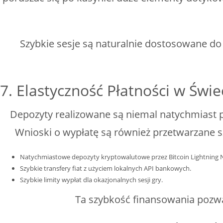
Szybkie sesje są naturalnie dostosowane do
7. Elastyczność Płatności w Świe
Depozyty realizowane są niemal natychmiast pr
Wnioski o wypłatę są również przetwarzane s
Natychmiastowe depozyty kryptowalutowe przez Bitcoin Lightning 
Szybkie transfery fiat z użyciem lokalnych API bankowych.
Szybkie limity wypłat dla okazjonalnych sesji gry.
Ta szybkość finansowania pozwa