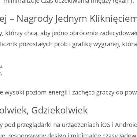
minimalizuje czas oczekiwania między rękami.
ej – Nagrody Jednym Kliknięcie
zy, którzy chcą, aby jedno obrócenie zadecydowa
, licznik pozostałych prób i grafikę wygranej, któr
u.
y.
je wysoki poziom energii i zachęca graczy do pow
olwiek, Gdziekolwiek
y pod przeglądarki na urządzeniach iOS i Android
we, responsywny design i minimalne czasy ładowa