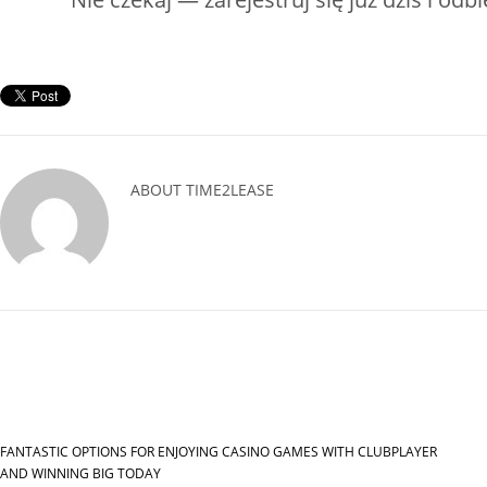
ABOUT
TIME2LEASE
FANTASTIC OPTIONS FOR ENJOYING CASINO GAMES WITH CLUBPLAYER
AND WINNING BIG TODAY