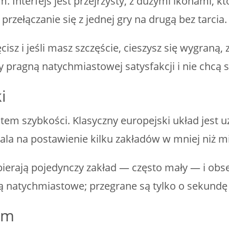
Interfejs jest przejrzysty, z dużymi ikonami, k
przełączanie się z jednej gry na drugą bez tarcia.
cisz i jeśli masz szczęście, cieszysz się wygraną
pragną natychmiastowej satysfakcji i nie chcą si
i
tem szybkości. Klasyczny europejski układ jest u
la na postawienie kilku zakładów w mniej niż m
bierają pojedynczy zakład — często mały — i obse
 natychmiastowe; przegrane są tylko o sekundę 
tm