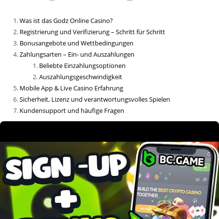
Sin categoría
Was ist das Godz Online Casino?
Registrierung und Verifizierung – Schritt für Schritt
Bonusangebote und Wettbedingungen
Zahlungsarten – Ein‑ und Auszahlungen
Beliebte Einzahlungsoptionen
Auszahlungsgeschwindigkeit
Mobile App & Live Casino Erfahrung
Sicherheit, Lizenz und verantwortungsvolles Spielen
Kundensupport und häufige Fragen