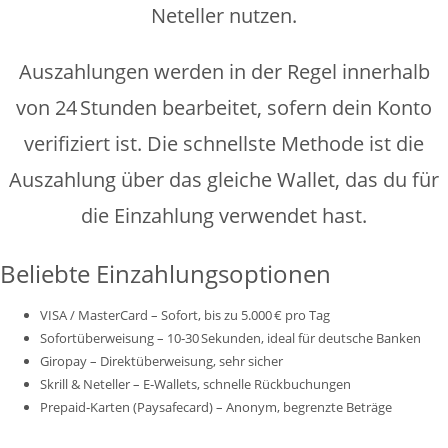
Neteller nutzen.
Auszahlungen werden in der Regel innerhalb
von 24 Stunden bearbeitet, sofern dein Konto
verifiziert ist. Die schnellste Methode ist die
Auszahlung über das gleiche Wallet, das du für
die Einzahlung verwendet hast.
Beliebte Einzahlungsoptionen
VISA / MasterCard – Sofort, bis zu 5.000 € pro Tag
Sofortüberweisung – 10‑30 Sekunden, ideal für deutsche Banken
Giropay – Direktüberweisung, sehr sicher
Skrill & Neteller – E‑Wallets, schnelle Rückbuchungen
Prepaid‑Karten (Paysafecard) – Anonym, begrenzte Beträge