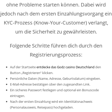
ohne Probleme starten können. Dabei wird
jedoch nach dem ersten Einzahlungsvorgang ein
KYC‑Prozess (Know‑Your‑Customer) verlangt,
um die Sicherheit zu gewährleisten.
Folgende Schritte führen dich durch den
Registrierungsprozess:
Auf der Startseite
entdecke das Godz casino Deutschland
den
Button „Registrieren“ klicken.
Persönliche Daten (Name, Adresse, Geburtsdatum) eingeben.
E‑Mail-Adresse bestätigen über den zugesandten Link.
Ein sicheres Passwort festlegen und optional ein Bonuscode
eintragen.
Nach der ersten Einzahlung wird ein Identitätsnachweis
(Personalausweis, Reisepass) hochgeladen.