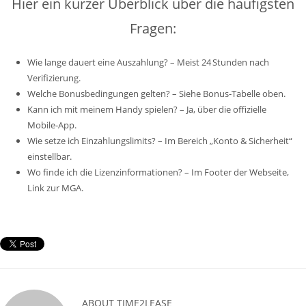
Hier ein kurzer Überblick über die häufigsten
Fragen:
Wie lange dauert eine Auszahlung? – Meist 24 Stunden nach
Verifizierung.
Welche Bonusbedingungen gelten? – Siehe Bonus‑Tabelle oben.
Kann ich mit meinem Handy spielen? – Ja, über die offizielle
Mobile‑App.
Wie setze ich Einzahlungslimits? – Im Bereich „Konto & Sicherheit“
einstellbar.
Wo finde ich die Lizenzinformationen? – Im Footer der Webseite,
Link zur MGA.
ABOUT
TIME2LEASE