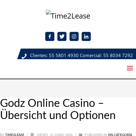
×
Archivos
agosto 2026
julio 2026
junio 2026
mayo 2026
febrero 2026
Clientes:
55 5801 4930
Comercial:
55 8034 7292
septiembre 2025
agosto 2025
julio 2025
agosto 2021
Categorías
Godz Online Casino –
1_lapapillote08.com_10000
Entertainment
Übersicht und Optionen
News
Post
public
BY
TIME2LEASE
/
JUEVES, 25 JUNIO 2026
/
PUBLISHED IN
SIN CATEGORÍA