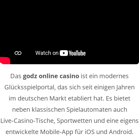
Das
godz online casino
ist ein modernes
Glücksspielportal, das sich seit einigen Jahren
im deutschen Markt etabliert hat. Es bietet
neben klassischen Spielautomaten auch
Live‑Casino‑Tische, Sportwetten und eine eigens
entwickelte Mobile‑App für iOS und Android.