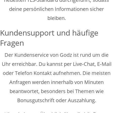
deine persönlichen Informationen sicher
bleiben.
Kundensupport und häufige
Fragen
Der Kundenservice von Godz ist rund um die
Uhr erreichbar. Du kannst per Live‑Chat, E‑Mail
oder Telefon Kontakt aufnehmen. Die meisten
Anfragen werden innerhalb von Minuten
beantwortet, besonders bei Themen wie
Bonusgutschrift oder Auszahlung.