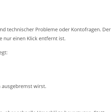
rund technischer Probleme oder Kontofragen. Der
nur einen Klick entfernt ist.
egt:
en ausgebremst wirst.