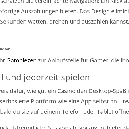
chätzen die vereinfachte Navigation: Ein Klick a
sofortige Auszahlungen bieten. Das Design elimi
Sekunden wetten, drehen und auszahlen kannst
slösen.
cht
Gamblezen
zur Anlaufstelle für Gamer, die ihr
l und jederzeit spielen
eis dafür, wie gut ein Casino den Desktop‑Spaß
wserbasierte Plattform wie eine App selbst an – r
bald du sie auf deinem Telefon oder Tablet öffne
 pocket‑freundliche Sessions bevorzugen, bietet d