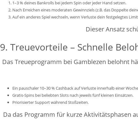
1–3 % deines Bankrolls bei jedem Spin oder jeder Hand setzen.
Nach Erreichen eines moderaten Gewinnziels (z.B. das Doppelte deine
Auf ein anderes Spiel wechseln, wenn Verluste dein festgelegtes Limi
Dieser Ansatz sch
9. Treuevorteile – Schnelle Be
Das Treueprogramm bei Gamblezen belohnt häufi
Ein pauschaler 10–30 % Cashback auf Verluste innerhalb einer Woche
Gratis‑Spins bei beliebten Slots nach jeweils fünf kleinen Einsätzen.
Priorisierter Support während Stoßzeiten.
Da das Programm für kurze Aktivitätsphasen au