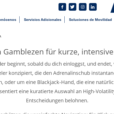
tes: 55 5801 4930 Comercial: 55 8034 7292
ick‑Spin-Erlebnis für schnel
onócenos
Servicios Adicionales
Soluciones de Movilidad
A
m Gamblezen für kurze, intensive
 der beginnt, sobald du dich einloggst, und endet
eler konzipiert, die den Adrenalinschub instantan
en, oder um eine Blackjack‑Hand, die eine natürl
sentiert eine kuratierte Auswahl an High‑Volatilit
Entscheidungen belohnen.