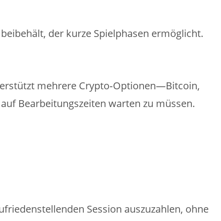
s beibehält, der kurze Spielphasen ermöglicht.
terstützt mehrere Crypto‑Optionen—Bitcoin,
auf Bearbeitungszeiten warten zu müssen.
 zufriedenstellenden Session auszuzahlen, ohne