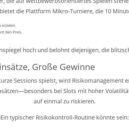
er, die auf wettbewerbsorientiertes Spielen steh
etet die Plattform Mikro‑Turniere, die 10 Minute
 erzielen.
t den Preis.
spiegel hoch und belohnt diejenigen, die blitzs
Einsätze, Große Gewinne
kurze Sessions spielst, wird Risikomanagement e
 Einsätzen—besonders bei Slots mit hoher Volati
auf einmal zu riskieren.
Ein typischer Risikokontroll‑Routine könnte sein: