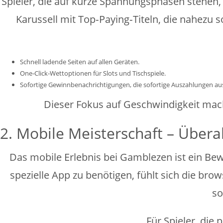
Spieler, die auf kurze Spannungsphasen stehen, s
Sin categoría
Karussell mit Top‑Paying‑Titeln, die nahezu 
Schnell ladende Seiten auf allen Geräten.
One‑Click‑Wettoptionen für Slots und Tischspiele.
Sofortige Gewinnbenachrichtigungen, die sofortige Auszahlungen au
Dieser Fokus auf Geschwindigkeit ma
2. Mobile Meisterschaft – Überal
Das mobile Erlebnis bei Gamblezen ist ein Bew
spezielle App zu benötigen, fühlt sich die bro
so
Für Spieler, die