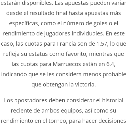
estarán disponibles. Las apuestas pueden variar
desde el resultado final hasta apuestas más
específicas, como el número de goles o el
rendimiento de jugadores individuales. En este
caso, las cuotas para Francia son de 1.57, lo que
refleja su estatus como favorito, mientras que
las cuotas para Marruecos están en 6.4,
indicando que se les considera menos probable
que obtengan la victoria.
Los apostadores deben considerar el historial
reciente de ambos equipos, así como su
rendimiento en el torneo, para hacer decisiones