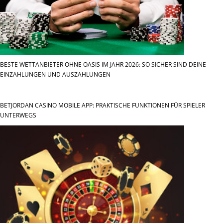
BESTE WETTANBIETER OHNE OASIS IM JAHR 2026: SO SICHER SIND DEINE
EINZAHLUNGEN UND AUSZAHLUNGEN
BETJORDAN CASINO MOBILE APP: PRAKTISCHE FUNKTIONEN FÜR SPIELER
UNTERWEGS