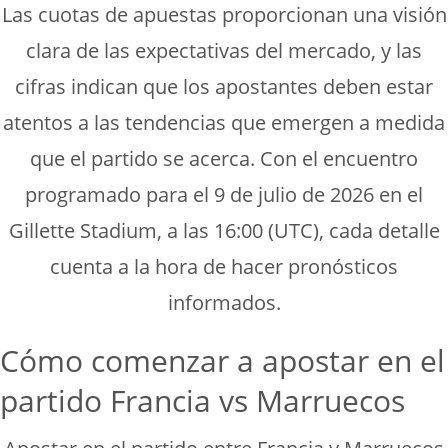
Las cuotas de apuestas proporcionan una visión
clara de las expectativas del mercado, y las
cifras indican que los apostantes deben estar
atentos a las tendencias que emergen a medida
que el partido se acerca. Con el encuentro
programado para el 9 de julio de 2026 en el
Gillette Stadium, a las 16:00 (UTC), cada detalle
cuenta a la hora de hacer pronósticos
informados.
Cómo comenzar a apostar en el
partido Francia vs Marruecos