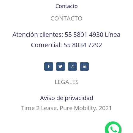
Contacto
CONTACTO
Atención clientes:
55 5801 4930
Línea
Comercial:
55 8034 7292
LEGALES
Aviso de privacidad
Time 2 Lease. Pure Mobility. 2021
Home
Conócenos
Servicios Adicionales
Soluciones de Movilidad