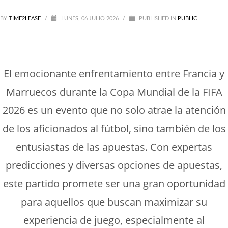
Sin categoría
BY
TIME2LEASE
/
LUNES, 06 JULIO 2026
/
PUBLISHED IN
PUBLIC
El emocionante enfrentamiento entre Francia y
Marruecos durante la Copa Mundial de la FIFA
2026 es un evento que no solo atrae la atención
de los aficionados al fútbol, sino también de los
entusiastas de las apuestas. Con expertas
predicciones y diversas opciones de apuestas,
este partido promete ser una gran oportunidad
para aquellos que buscan maximizar su
experiencia de juego, especialmente al