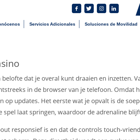
tes: 55 5801 4930 Comercial: 55 8034 7292
lle Sessies, Groot Plezier, 
onócenos
Servicios Adicionales
Soluciones de Movilidad
asino
belofte dat je overal kunt draaien en inzetten. V
chtstreeks in de browser van je telefoon. Omdat 
 op updates. Het eerste wat je opvalt is de soep
 spel laat springen, waardoor de adrenaline blij
ut responsief is en dat de controls touch‑vriendel