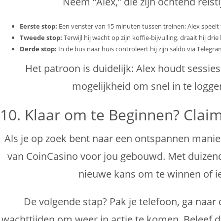
Neem “Alex,” die zijn ochtend reis
Eerste stop:
Een venster van 15 minuten tussen treinen; Alex speelt 
Tweede stop:
Terwijl hij wacht op zijn koffie‑bijvulling, draait hij dr
Derde stop:
In de bus naar huis controleert hij zijn saldo via Telegram 
Het patroon is duidelijk: Alex houdt sessies
mogelijkheid om snel in te loggen
10. Klaar om te Beginnen? Clai
Als je op zoek bent naar een ontspannen manier 
van CoinCasino voor jou gebouwd. Met duizenden
nieuwe kans om te winnen of iet
De volgende stap? Pak je telefoon, ga naa
wachttijden om weer in actie te komen. Beleef d