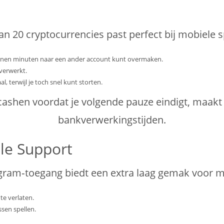
 20 cryptocurrencies past perfect bij mobiele s
innen minuten naar een ander account kunt overmaken.
 verwerkt.
 terwijl je toch snel kunt storten.
 cashen voordat je volgende pauze eindigt, maakt
bankverwerkingstijden.
lle Support
gram‑toegang biedt een extra laag gemak voor m
te verlaten.
sen spellen.