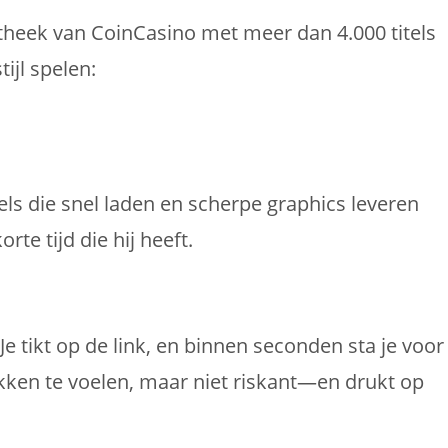
otheek van CoinCasino met meer dan 4.000 titels
ijl spelen:
s die snel laden en scherpe graphics leveren
orte tijd die hij heeft.
. Je tikt op de link, en binnen seconden sta je voor
kken te voelen, maar niet riskant—en drukt op