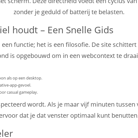
r het scherm. Deze directheid voedt een cyclus va
zonder je geduld of batterij te belasten.
l houdt – Een Snelle Gids
 een functie; het is een filosofie. De site schitt
ond is opgebouwd om in een webcontext te draai
oon als op een desktop.
ative‑app‑gevoel.
voor casual gameplay.
pecteerd wordt. Als je maar vijf minuten tussen
ervoor dat je dat venster optimaal kunt benutten
ler