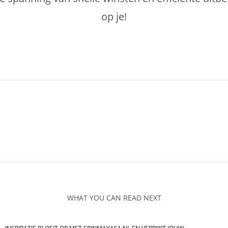
op je!
WHAT YOU CAN READ NEXT