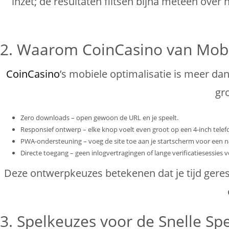
inzet; de resultaten flitsen bijna meteen ove
Sin categoría
2. Waarom CoinCasino van Mobie
CoinCasino
’s mobiele optimalisatie is meer dan
gr
Zero downloads – open gewoon de URL en je speelt.
Responsief ontwerp – elke knop voelt even groot op een 4‑inch telef
PWA-ondersteuning – voeg de site toe aan je startscherm voor een n
Directe toegang – geen inlogvertragingen of lange verificatiesessies 
Deze ontwerpkeuzes betekenen dat je tijd geres
3. Spelkeuzes voor de Snelle Spe