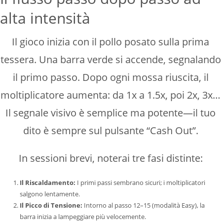
alta intensità
Il gioco inizia con il pollo posato sulla prima
tessera. Una barra verde si accende, segnalando
il primo passo. Dopo ogni mossa riuscita, il
moltiplicatore aumenta: da 1x a 1.5x, poi 2x, 3x…
Il segnale visivo è semplice ma potente—il tuo
dito è sempre sul pulsante “Cash Out”.
In sessioni brevi, noterai tre fasi distinte:
Il Riscaldamento:
I primi passi sembrano sicuri; i moltiplicatori
salgono lentamente.
Il Picco di Tensione:
Intorno al passo 12–15 (modalità Easy), la
barra inizia a lampeggiare più velocemente.