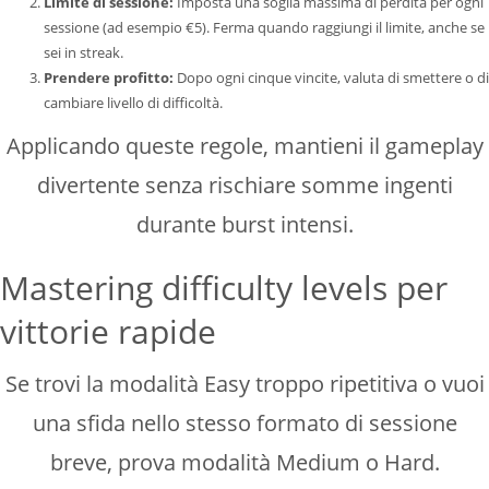
Limite di sessione:
Imposta una soglia massima di perdita per ogni
sessione (ad esempio €5). Ferma quando raggiungi il limite, anche se
sei in streak.
Prendere profitto:
Dopo ogni cinque vincite, valuta di smettere o di
cambiare livello di difficoltà.
Applicando queste regole, mantieni il gameplay
divertente senza rischiare somme ingenti
durante burst intensi.
Mastering difficulty levels per
vittorie rapide
Se trovi la modalità Easy troppo ripetitiva o vuoi
una sfida nello stesso formato di sessione
breve, prova modalità Medium o Hard.