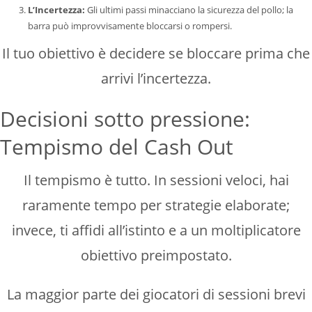
L’Incertezza:
Gli ultimi passi minacciano la sicurezza del pollo; la
barra può improvvisamente bloccarsi o rompersi.
Il tuo obiettivo è decidere se bloccare prima che
arrivi l’incertezza.
Decisioni sotto pressione:
Tempismo del Cash Out
Il tempismo è tutto. In sessioni veloci, hai
raramente tempo per strategie elaborate;
invece, ti affidi all’istinto e a un moltiplicatore
obiettivo preimpostato.
La maggior parte dei giocatori di sessioni brevi