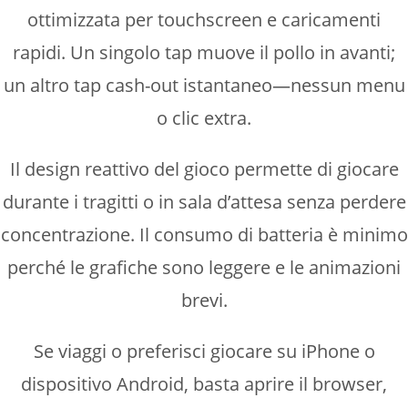
ottimizzata per touchscreen e caricamenti
rapidi. Un singolo tap muove il pollo in avanti;
un altro tap cash-out istantaneo—nessun menu
o clic extra.
Il design reattivo del gioco permette di giocare
durante i tragitti o in sala d’attesa senza perdere
concentrazione. Il consumo di batteria è minimo
perché le grafiche sono leggere e le animazioni
brevi.
Se viaggi o preferisci giocare su iPhone o
dispositivo Android, basta aprire il browser,