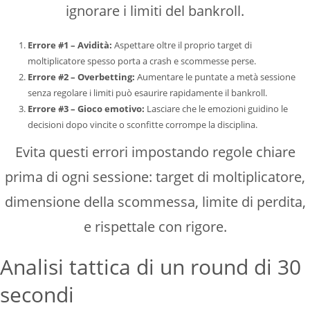
ignorare i limiti del bankroll.
Errore #1 – Avidità:
Aspettare oltre il proprio target di
moltiplicatore spesso porta a crash e scommesse perse.
Errore #2 – Overbetting:
Aumentare le puntate a metà sessione
senza regolare i limiti può esaurire rapidamente il bankroll.
Errore #3 – Gioco emotivo:
Lasciare che le emozioni guidino le
decisioni dopo vincite o sconfitte corrompe la disciplina.
Evita questi errori impostando regole chiare
prima di ogni sessione: target di moltiplicatore,
dimensione della scommessa, limite di perdita,
e rispettale con rigore.
Analisi tattica di un round di 30
secondi