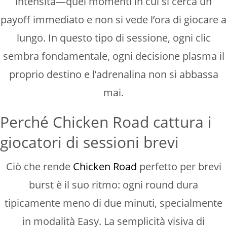
intensità—quei momenti in cui si cerca un
payoff immediato e non si vede l’ora di giocare a
lungo. In questo tipo di sessione, ogni clic
sembra fondamentale, ogni decisione plasma il
proprio destino e l’adrenalina non si abbassa
mai.
Perché Chicken Road cattura i
giocatori di sessioni brevi
Ciò che rende
Chicken Road
perfetto per brevi
burst è il suo ritmo: ogni round dura
tipicamente meno di due minuti, specialmente
in modalità Easy. La semplicità visiva di