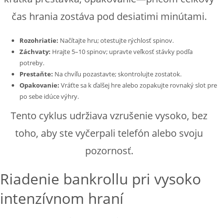
čas hrania zostáva pod desiatimi minútami.
Rozohriatie:
Načítajte hru; otestujte rýchlosť spinov.
Záchvaty:
Hrajte 5–10 spinov; upravte veľkosť stávky podľa
potreby.
Prestaňte:
Na chvíľu pozastavte; skontrolujte zostatok.
Opakovanie:
Vráťte sa k ďalšej hre alebo zopakujte rovnaký slot pre
po sebe idúce výhry.
Tento cyklus udržiava vzrušenie vysoko, bez
toho, aby ste vyčerpali telefón alebo svoju
pozornosť.
Riadenie bankrollu pri vysoko
intenzívnom hraní