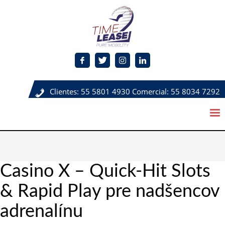
×
Archivos
agosto 2026
julio 2026
junio 2026
mayo 2026
febrero 2026
Clientes:
55 5801 4930
Comercial:
55 8034 7292
septiembre 2025
agosto 2025
julio 2025
agosto 2021
Categorías
Casino X – Quick‑Hit Slots
1_lapapillote08.com_10000
Entertainment
& Rapid Play pre nadšencov
News
adrenalínu
Post
public