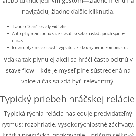
alebo ťuknúť jedným gestom—žiadne menu na
navigáciu, žiadne ďalšie kliknutia.
Tlačidlo “Spin” je vždy viditeľné.
Auto‑play režim ponúka až desať po sebe nasledujúcich spinov
naraz.
Jeden dotyk môže spustiť výplatu, ak ide o výhernú kombináciu.
Vďaka tak plynulej akcii sa hráči často ocitnú v
stave flow—kde je myseľ plne sústredená na
valce a čas sa zdá byť irelevantný.
Typický priebeh hráčskej relácie
Typická rýchla relácia nasleduje predvídateľný
rytmus: rozohriatie, vysokorýchlostné záchvaty,
krátka prestávka, opakovanie—pričom celkový