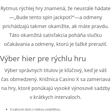
Rytmus rýchlej hry znamená, že neustále hádate
—„Bude tento spin jackpot?“—a odmeny
prichádzajú takmer okamžite, ak máte pravdu.
Táto okamžitá satisfakcia poháňa slučku
očakávania a odmeny, ktorú je ťažké preraziť.
Výber hier pre rýchlu hru
Výber správnych titulov je kľúčový, keď je váš
čas obmedzený. Knižnica Casino X sa zameriava
na hry, ktoré ponúkajú vysoké výnosové sadzby
v krátkych intervaloch.
5-valcové slots s nízkou volatilitou.