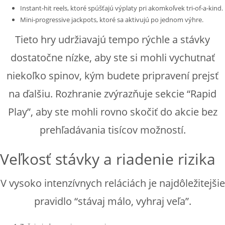
Instant‑hit reels, ktoré spúšťajú výplaty pri akomkoľvek tri‑of‑a‑kind.
Mini‑progressive jackpots, ktoré sa aktivujú po jednom výhre.
Tieto hry udržiavajú tempo rýchle a stávky
dostatočne nízke, aby ste si mohli vychutnať
niekoľko spinov, kým budete pripravení prejsť
na ďalšiu. Rozhranie zvýrazňuje sekcie “Rapid
Play”, aby ste mohli rovno skočiť do akcie bez
prehľadávania tisícov možností.
Veľkosť stávky a riadenie rizika
V vysoko intenzívnych reláciách je najdôležitejšie
pravidlo “stávaj málo, vyhraj veľa”.