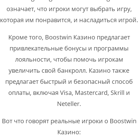
означает, что игроки могут выбрать игру,
которая им понравится, и насладиться игрой.
Кроме того, Boostwin Казино предлагает
привлекательные бонусы и программы
лояльности, чтобы помочь игрокам
увеличить свой банкролл. Казино также
предлагает быстрый и безопасный способ
оплаты, включая Visa, Mastercard, Skrill и
Neteller.
Вот что говорят реальные игроки о Boostwin
Казино: