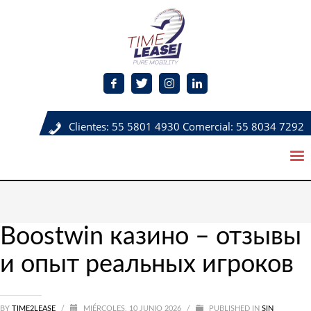
×
Archivos
agosto 2026
julio 2026
junio 2026
mayo 2026
febrero 2026
Clientes:
55 5801 4930
Comercial:
55 8034 7292
septiembre 2025
agosto 2025
julio 2025
agosto 2021
Categorías
Boostwin казино – отзывы
1_lapapillote08.com_10000
Entertainment
и опыт реальных игроков
News
Post
public
BY
TIME2LEASE
/
MIÉRCOLES, 10 JUNIO 2026
/
PUBLISHED IN
SIN