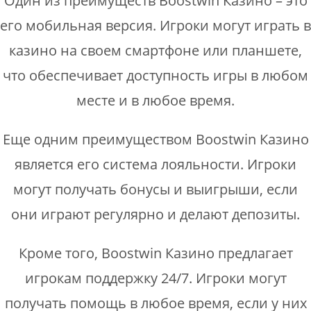
Один из преимуществ Boostwin Казино – это
его мобильная версия. Игроки могут играть в
казино на своем смартфоне или планшете,
что обеспечивает доступность игры в любом
месте и в любое время.
Еще одним преимуществом Boostwin Казино
является его система лояльности. Игроки
могут получать бонусы и выигрыши, если
они играют регулярно и делают депозиты.
Кроме того, Boostwin Казино предлагает
игрокам поддержку 24/7. Игроки могут
получать помощь в любое время, если у них