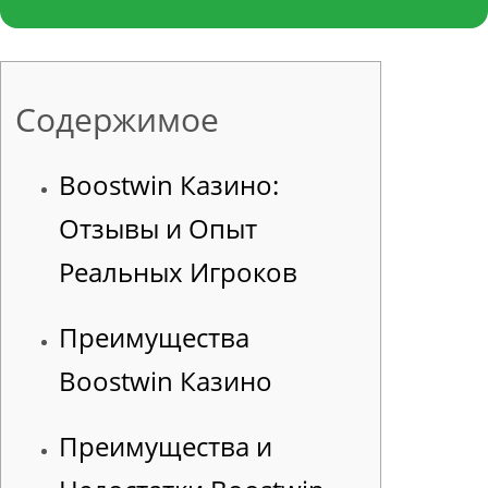
Содержимое
Boostwin Казино:
Отзывы и Опыт
Реальных Игроков
Преимущества
Boostwin Казино
Преимущества и