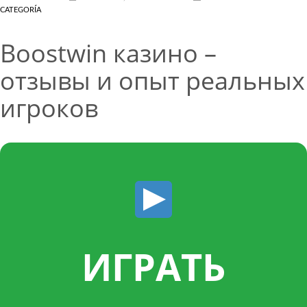
Sin categoría
CATEGORÍA
Boostwin казино –
отзывы и опыт реальных
игроков
ИГРАТЬ