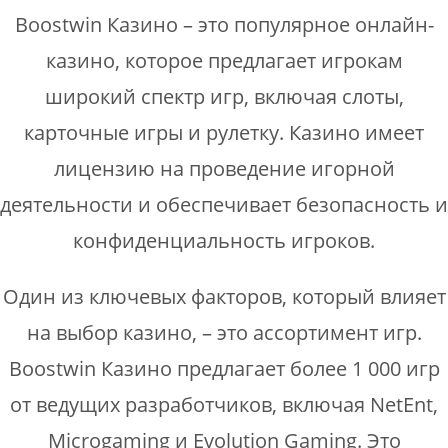
Boostwin Казино – это популярное онлайн-
казино, которое предлагает игрокам
широкий спектр игр, включая слоты,
карточные игры и рулетку. Казино имеет
лицензию на проведение игорной
деятельности и обеспечивает безопасность и
конфиденциальность игроков.
Один из ключевых факторов, который влияет
на выбор казино, – это ассортимент игр.
Boostwin Казино предлагает более 1 000 игр
от ведущих разработчиков, включая NetEnt,
Microgaming и Evolution Gaming. Это