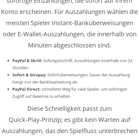
sofortige Einzahlungen, die sofort auf Ihrem
Konto erscheinen. Für Auszahlungen wählen die
meisten Spieler Instant‑Banküberweisungen
oder E‑Wallet‑Auszahlungen, die innerhalb von
Minuten abgeschlossen sind.
PayPal & Skrill:
Sofortgutschrift; Auszahlungen innerhalb von 24
Stunden.
Sofort & Giropay:
Sofortüberweisungen; Dauer der Auszahlung
hängt von der Bankbearbeitung ab.
PayPal Direct:
schnellster Weg für viele Spieler, um sofortigen
Zugriff auf Gewinne zu erhalten.
Diese Schnelligkeit passt zum
Quick‑Play‑Prinzip; es gibt kein Warten auf
Auszahlungen, das den Spielfluss unterbrechen