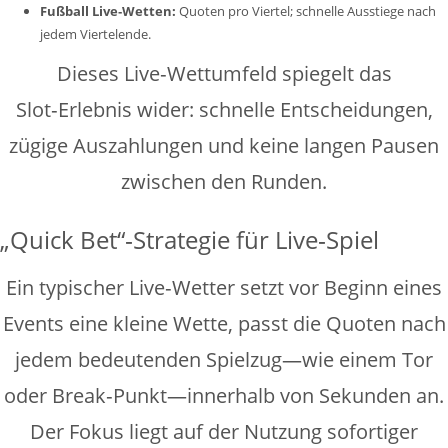
Fußball Live‑Wetten:
Quoten pro Viertel; schnelle Ausstiege nach
jedem Viertelende.
Dieses Live‑Wettumfeld spiegelt das
Slot‑Erlebnis wider: schnelle Entscheidungen,
zügige Auszahlungen und keine langen Pausen
zwischen den Runden.
„Quick Bet“‑Strategie für Live‑Spiel
Ein typischer Live‑Wetter setzt vor Beginn eines
Events eine kleine Wette, passt die Quoten nach
jedem bedeutenden Spielzug—wie einem Tor
oder Break‑Punkt—innerhalb von Sekunden an.
Der Fokus liegt auf der Nutzung sofortiger