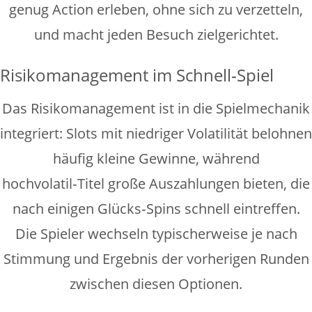
genug Action erleben, ohne sich zu verzetteln,
und macht jeden Besuch zielgerichtet.
Risiko­management im Schnell‑Spiel
Das Risikomanagement ist in die Spielmechanik
integriert: Slots mit niedriger Volatilität belohnen
häufig kleine Gewinne, während
hochvolatil‑Titel große Auszahlungen bieten, die
nach einigen Glücks‑Spins schnell eintreffen.
Die Spieler wechseln typischerweise je nach
Stimmung und Ergebnis der vorherigen Runden
zwischen diesen Optionen.