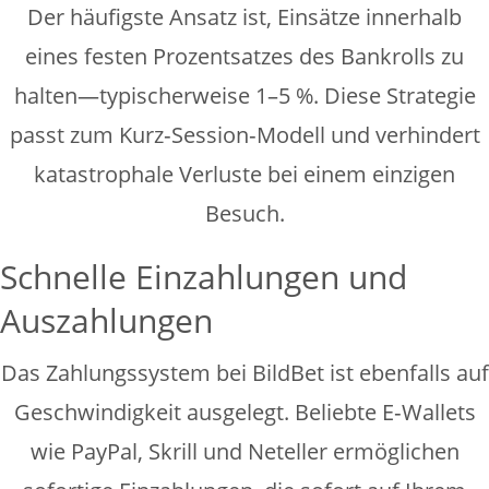
Der häufigste Ansatz ist, Einsätze innerhalb
eines festen Prozentsatzes des Bankrolls zu
halten—typischerweise 1–5 %. Diese Strategie
passt zum Kurz‑Session‑Modell und verhindert
katastrophale Verluste bei einem einzigen
Besuch.
Schnelle Einzahlungen und
Auszahlungen
Das Zahlungssystem bei BildBet ist ebenfalls auf
Geschwindigkeit ausgelegt. Beliebte E‑Wallets
wie PayPal, Skrill und Neteller ermöglichen