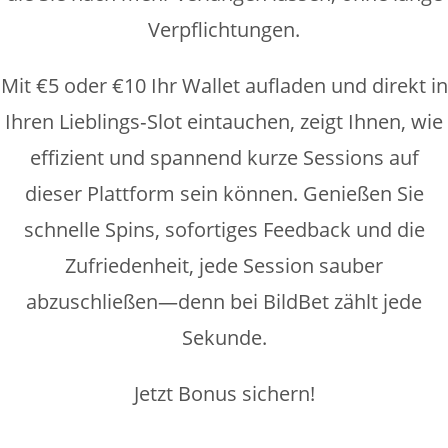
Verpflichtungen.
Mit €5 oder €10 Ihr Wallet aufladen und direkt in
Ihren Lieblings‑Slot eintauchen, zeigt Ihnen, wie
effizient und spannend kurze Sessions auf
dieser Plattform sein können. Genießen Sie
schnelle Spins, sofortiges Feedback und die
Zufriedenheit, jede Session sauber
abzuschließen—denn bei BildBet zählt jede
Sekunde.
Jetzt Bonus sichern!