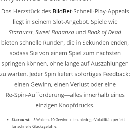
Das Herzstück des
BildBet
-Schnell‑Play‑Appeals
liegt in seinem Slot‑Angebot. Spiele wie
Starburst
,
Sweet Bonanza
und
Book of Dead
bieten schnelle Runden, die in Sekunden enden,
sodass Sie von einem Spiel zum nächsten
springen können, ohne lange auf Auszahlungen
zu warten. Jeder Spin liefert sofortiges Feedback:
einen Gewinn, einen Verlust oder eine
Re‑Spin‑Aufforderung—alles innerhalb eines
einzigen Knopfdrucks.
Starburst
– 5 Walzen, 10 Gewinnlinien, niedrige Volatilität; perfekt
für schnelle Glücksgefühle.