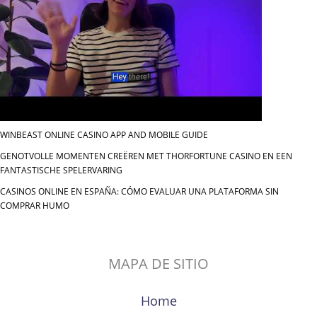
WINBEAST ONLINE CASINO APP AND MOBILE GUIDE
GENOTVOLLE MOMENTEN CREËREN MET THORFORTUNE CASINO EN EEN
FANTASTISCHE SPELERVARING
CASINOS ONLINE EN ESPAÑA: CÓMO EVALUAR UNA PLATAFORMA SIN
COMPRAR HUMO
MAPA DE SITIO
Home