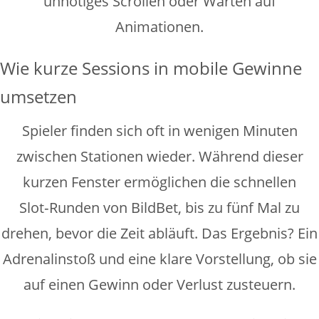
unnötiges Scrollen oder Warten auf
Animationen.
Wie kurze Sessions in mobile Gewinne
umsetzen
Spieler finden sich oft in wenigen Minuten
zwischen Stationen wieder. Während dieser
kurzen Fenster ermöglichen die schnellen
Slot‑Runden von BildBet, bis zu fünf Mal zu
drehen, bevor die Zeit abläuft. Das Ergebnis? Ein
Adrenalinstoß und eine klare Vorstellung, ob sie
auf einen Gewinn oder Verlust zusteuern.