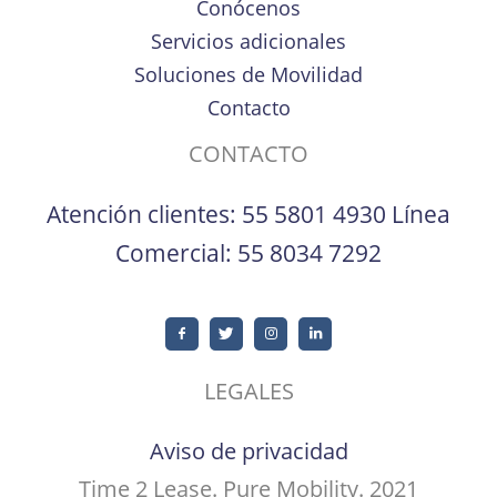
Conócenos
Servicios adicionales
Soluciones de Movilidad
Contacto
CONTACTO
Atención clientes:
55 5801 4930
Línea
Comercial:
55 8034 7292
LEGALES
Aviso de privacidad
Time 2 Lease. Pure Mobility. 2021