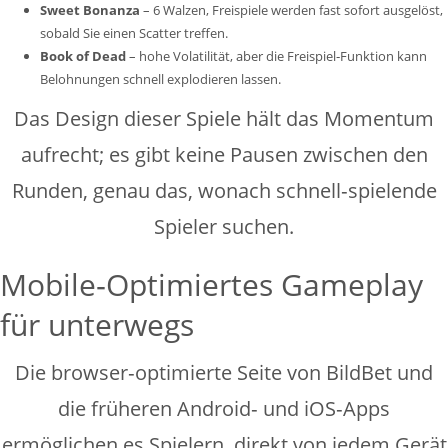
Sweet Bonanza
– 6 Walzen, Freispiele werden fast sofort ausgelöst,
sobald Sie einen Scatter treffen.
Book of Dead
– hohe Volatilität, aber die Freispiel‑Funktion kann
Belohnungen schnell explodieren lassen.
Das Design dieser Spiele hält das Momentum
aufrecht; es gibt keine Pausen zwischen den
Runden, genau das, wonach schnell‑spielende
Spieler suchen.
Mobile‑Optimiertes Gameplay
für unterwegs
Die browser‑optimierte Seite von BildBet und
die früheren Android‑ und iOS‑Apps
ermöglichen es Spielern, direkt von jedem Gerät