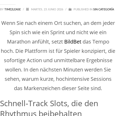
Sin categoría
BY
TIME2LEASE
/
MARTES, 23 JUNIO 2026
/
PUBLISHED IN
SIN CATEGORÍA
Wenn Sie nach einem Ort suchen, an dem jeder
Spin sich wie ein Sprint und nicht wie ein
Marathon anfühlt, setzt
BildBet
das Tempo
hoch. Die Plattform ist für Spieler konzipiert, die
sofortige Action und unmittelbare Ergebnisse
wollen. In den nächsten Minuten werden Sie
sehen, warum kurze, hochintensive Sessions
das Markenzeichen dieser Seite sind.
Schnell‑Track Slots, die den
Rhythmus beibehalten