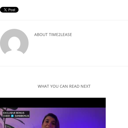
ABOUT
TIME2LEASE
WHAT YOU CAN READ NEXT