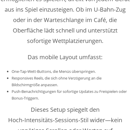
aus ins Spiel einzusteigen. Ob im U-Bahn‑Zug
oder in der Warteschlange im Café, die
Oberfläche lädt schnell und unterstützt
sofortige Wettplatzierungen.
Das mobile Layout umfasst:
One‑Tap‑Wett‑Buttons, die Menüs überspringen.
Responsives Reels, die sich ohne Verzögerung an die
Bildschirmgröße anpassen.
Push‑Benachrichtigungen für sofortige Updates zu Freispielen oder
Bonus‑Triggern.
Dieses Setup spiegelt den
Hoch‑Intensitäts‑Sessions‑Stil wider—kein