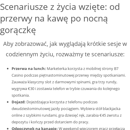
Scenariusze z życia wzięte: od
przerwy na kawę po nocną
gorączkę
Aby zobrazować, jak wyglądają krótkie sesje w
codziennym życiu, rozważmy te scenariusze:
Przerwa na lunch:
Marketerka korzysta z mobilnej strony B7
Casino podczas piętnastominutowej przerwy między spotkaniami.
Zauważa klasyczny slot z darmowymi spinami, gra trzy rundy,
wygrywa €30 i zostawia telefon w trybie czuwania do kolejnego
spotkania.
Dojazd:
Dojeżdżająca korzysta z telefonu podczas
dwudziestominutowej jazdy pociągiem. Wybiera stół blackjacka
online z szybkimi rundami, gra dziesięć ręk, zarabia €45 zwrotu z
depozytu i kończy przed dotarciem do pracy.
Odpoczynek na kanapie:
W weekend wieczorem gracz przełącza