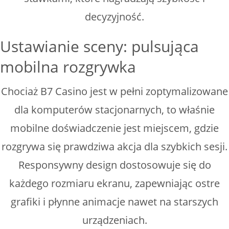
decyzyjność.
Ustawianie sceny: pulsująca
mobilna rozgrywka
Chociaż B7 Casino jest w pełni zoptymalizowane
dla komputerów stacjonarnych, to właśnie
mobilne doświadczenie jest miejscem, gdzie
rozgrywa się prawdziwa akcja dla szybkich sesji.
Responsywny design dostosowuje się do
każdego rozmiaru ekranu, zapewniając ostre
grafiki i płynne animacje nawet na starszych
urządzeniach.