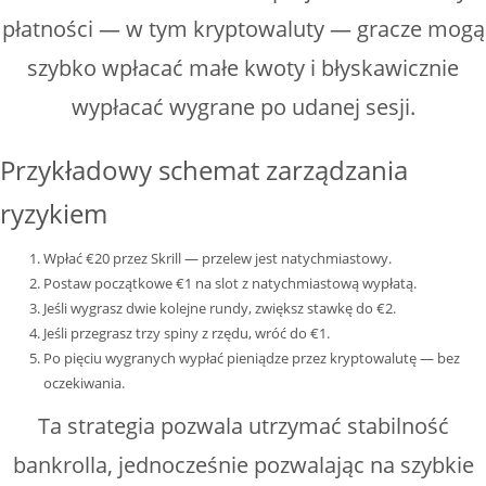
płatności — w tym kryptowaluty — gracze mogą
szybko wpłacać małe kwoty i błyskawicznie
wypłacać wygrane po udanej sesji.
Przykładowy schemat zarządzania
ryzykiem
Wpłać €20 przez Skrill — przelew jest natychmiastowy.
Postaw początkowe €1 na slot z natychmiastową wypłatą.
Jeśli wygrasz dwie kolejne rundy, zwiększ stawkę do €2.
Jeśli przegrasz trzy spiny z rzędu, wróć do €1.
Po pięciu wygranych wypłać pieniądze przez kryptowalutę — bez
oczekiwania.
Ta strategia pozwala utrzymać stabilność
bankrolla, jednocześnie pozwalając na szybkie