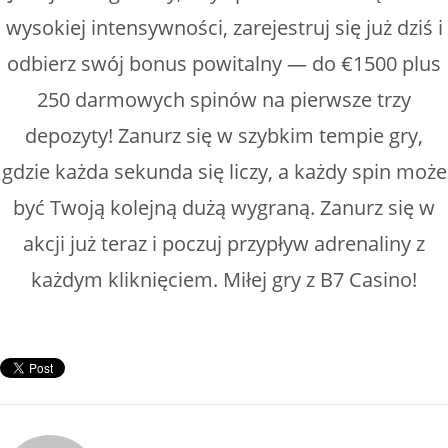
wysokiej intensywności, zarejestruj się już dziś i
odbierz swój bonus powitalny — do €1500 plus
250 darmowych spinów na pierwsze trzy
depozyty! Zanurz się w szybkim tempie gry,
gdzie każda sekunda się liczy, a każdy spin może
być Twoją kolejną dużą wygraną. Zanurz się w
akcji już teraz i poczuj przypływ adrenaliny z
każdym kliknięciem. Miłej gry z B7 Casino!