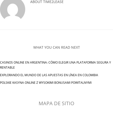
ABOUT
TIME2LEASE
WHAT YOU CAN READ NEXT
CASINOS ONLINE EN ARGENTINA: CÓMO ELEGIR UNA PLATAFORMA SEGURA Y
RENTABLE
EXPLORANDO EL MUNDO DE LAS APUESTAS EN LÍNEA EN COLOMBIA
POLSKIE KASYNA ONLINE Z WYSOKIMI BONUSAMI POWITALNYMI
MAPA DE SITIO