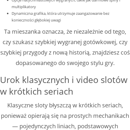
multiplikatory
Dynamiczna grafika, która utrzymuje zaangażowanie bez
konieczności głębokiej uwagi
Ta mieszanka oznacza, że niezależnie od tego,
czy szukasz szybkiej wygranej gotówkowej, czy
szybkiej przygody z nową historią, znajdziesz coś
dopasowanego do swojego stylu gry.
Urok klasycznych i video slotów
w krótkich seriach
Klasyczne sloty błyszczą w krótkich seriach,
ponieważ opierają się na prostych mechanikach
— pojedynczych liniach, podstawowych