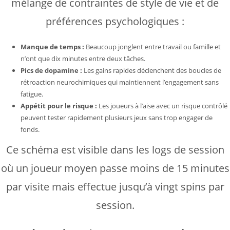
mélange de contraintes de style de vie et de
préférences psychologiques :
Manque de temps :
Beaucoup jonglent entre travail ou famille et
n’ont que dix minutes entre deux tâches.
Pics de dopamine :
Les gains rapides déclenchent des boucles de
rétroaction neurochimiques qui maintiennent l’engagement sans
fatigue.
Appétit pour le risque :
Les joueurs à l’aise avec un risque contrôlé
peuvent tester rapidement plusieurs jeux sans trop engager de
fonds.
Ce schéma est visible dans les logs de session
où un joueur moyen passe moins de 15 minutes
par visite mais effectue jusqu’à vingt spins par
session.