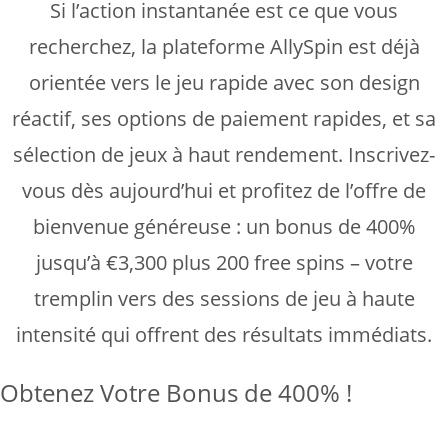
Si l’action instantanée est ce que vous
recherchez, la plateforme AllySpin est déjà
orientée vers le jeu rapide avec son design
réactif, ses options de paiement rapides, et sa
sélection de jeux à haut rendement. Inscrivez-
vous dès aujourd’hui et profitez de l’offre de
bienvenue généreuse : un bonus de 400%
jusqu’à €3,300 plus 200 free spins – votre
tremplin vers des sessions de jeu à haute
intensité qui offrent des résultats immédiats.
Obtenez Votre Bonus de 400% !