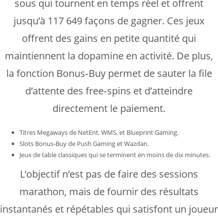
sous qui tournent en temps réel et offrent
jusqu’à 117 649 façons de gagner. Ces jeux
offrent des gains en petite quantité qui
maintiennent la dopamine en activité. De plus,
la fonction Bonus‑Buy permet de sauter la file
d’attente des free‑spins et d’atteindre
directement le paiement.
Titres Megaways de NetEnt, WMS, et Blueprint Gaming.
Slots Bonus‑Buy de Push Gaming et Wazdan.
Jeux de table classiques qui se terminent en moins de dix minutes.
L’objectif n’est pas de faire des sessions
marathon, mais de fournir des résultats
instantanés et répétables qui satisfont un joueur