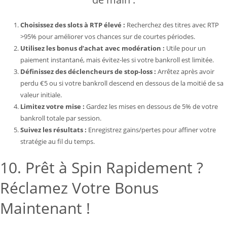
Choisissez des slots à RTP élevé :
Recherchez des titres avec RTP
>95% pour améliorer vos chances sur de courtes périodes.
Utilisez les bonus d’achat avec modération :
Utile pour un
paiement instantané, mais évitez-les si votre bankroll est limitée.
Définissez des déclencheurs de stop‑loss :
Arrêtez après avoir
perdu €5 ou si votre bankroll descend en dessous de la moitié de sa
valeur initiale.
Limitez votre mise :
Gardez les mises en dessous de 5% de votre
bankroll totale par session.
Suivez les résultats :
Enregistrez gains/pertes pour affiner votre
stratégie au fil du temps.
10. Prêt à Spin Rapidement ?
Réclamez Votre Bonus
Maintenant !