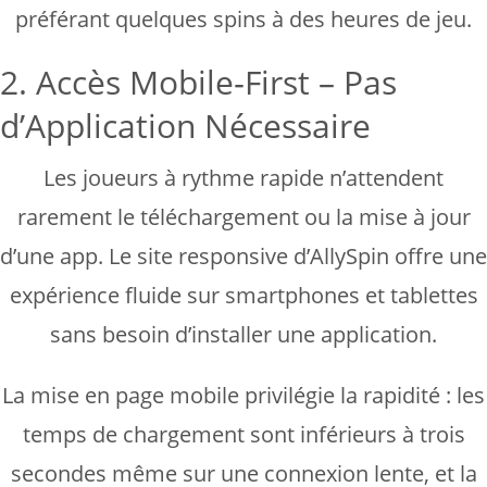
préférant quelques spins à des heures de jeu.
2. Accès Mobile‑First – Pas
d’Application Nécessaire
Les joueurs à rythme rapide n’attendent
rarement le téléchargement ou la mise à jour
d’une app. Le site responsive d’AllySpin offre une
expérience fluide sur smartphones et tablettes
sans besoin d’installer une application.
La mise en page mobile privilégie la rapidité : les
temps de chargement sont inférieurs à trois
secondes même sur une connexion lente, et la