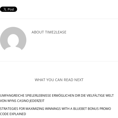
ABOUT
TIME2LEASE
WHAT YOU CAN READ NEXT
UMFANGREICHE SPIELERLEBNISSE ERMÖGLICHEN DIR DIE VIELFÄLTIGE WELT
VON WYNS CASINO JEDERZEIT
STRATEGIES FOR MAXIMIZING WINNINGS WITH A BLUEBET BONUS PROMO
CODE EXPLAINED