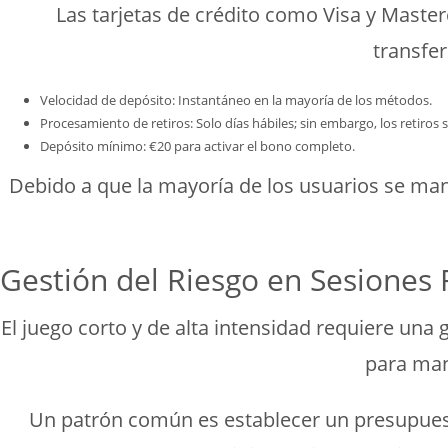
Las tarjetas de crédito como Visa y Mast
transfer
Velocidad de depósito: Instantáneo en la mayoría de los métodos.
Procesamiento de retiros: Solo días hábiles; sin embargo, los retiros s
Depósito mínimo: €20 para activar el bono completo.
Debido a que la mayoría de los usuarios se man
Gestión del Riesgo en Sesiones
El juego corto y de alta intensidad requiere una
para man
Un patrón común es establecer un presupuest