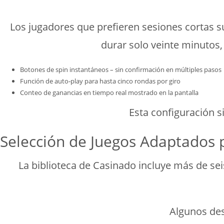
Sin categoría
Los jugadores que prefieren sesiones cortas 
durar solo veinte minutos,
Botones de spin instantáneos – sin confirmación en múltiples pasos
Función de auto‑play para hasta cinco rondas por giro
Conteo de ganancias en tiempo real mostrado en la pantalla
Esta configuración 
Selección de Juegos Adaptados 
La biblioteca de Casinado incluye más de sei
Algunos des