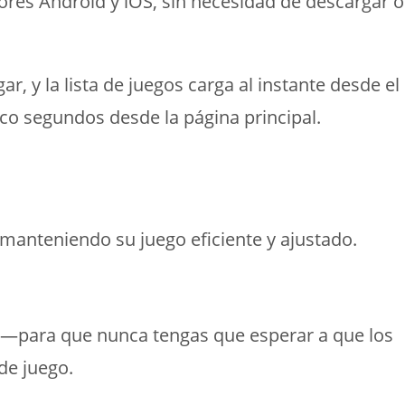
res Android y iOS, sin necesidad de descargar o
r, y la lista de juegos carga al instante desde el
co segundos desde la página principal.
 manteniendo su juego eficiente y ajustado.
—para que nunca tengas que esperar a que los
de juego.