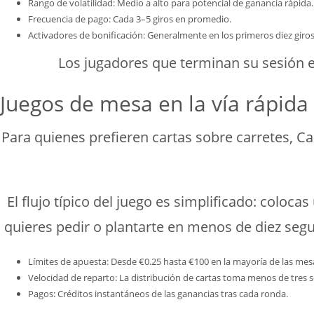
Rango de volatilidad: Medio a alto para potencial de ganancia rápida.
Frecuencia de pago: Cada 3–5 giros en promedio.
Activadores de bonificación: Generalmente en los primeros diez giros
Los jugadores que terminan su sesión 
Juegos de mesa en la vía rápida
Para quienes prefieren cartas sobre carretes, 
El flujo típico del juego es simplificado: coloc
quieres pedir o plantarte en menos de diez segu
Límites de apuesta: Desde €0.25 hasta €100 en la mayoría de las mes
Velocidad de reparto: La distribución de cartas toma menos de tres 
Pagos: Créditos instantáneos de las ganancias tras cada ronda.