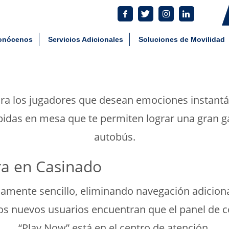
tes: 55 5801 4930 Comercial: 55 8034 7292
 Rápidas y Slots de Alta‑Int
onócenos
Servicios Adicionales
Soluciones de Movilidad
ra los jugadores que desean emociones instantá
rápidas en mesa que te permiten lograr una gran g
autobús.
ra en Casinado
adamente sencillo, eliminando navegación adiciona
 Los nuevos usuarios encuentran que el panel de c
“Play Now” está en el centro de atención.