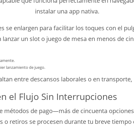
aptable que funciona perfectamente en navegado
instalar una app nativa.
 se enlargen para facilitar los toques con el pulga
 lanzar un slot o juego de mesa en menos de cin
camente.
er lanzamiento de juego.
altan entre descansos laborales o en transporte,
 el Flujo Sin Interrupciones
a de métodos de pago—más de cincuenta opciones
s o retiros se procesen durante tu breve tiempo 