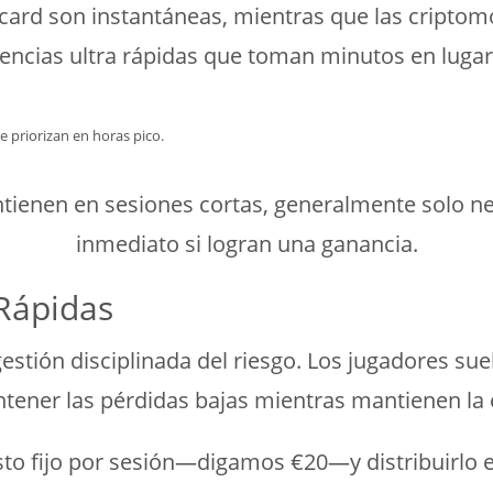
ercard son instantáneas, mientras que las cript
encias ultra rápidas que toman minutos en lugar
e priorizan en horas pico.
tienen en sesiones cortas, generalmente solo ne
inmediato si logran una ganancia.
 Rápidas
 gestión disciplinada del riesgo. Los jugadores s
tener las pérdidas bajas mientras mantienen la
o fijo por sesión—digamos €20—y distribuirlo en 