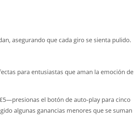
an, asegurando que cada giro se sienta pulido.
rfectas para entusiastas que aman la emoción de
€5—presionas el botón de auto‑play para cinco
recogido algunas ganancias menores que se suman