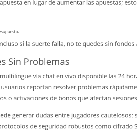
puesta en lugar de aumentar las apuestas; esto ma
resupuesto.
cluso si la suerte falla, no te quedes sin fondos
es Sin Problemas
multilingüe vía chat en vivo disponible las 24 ho
los usuarios reportan resolver problemas rápida
os o activaciones de bonos que afectan sesiones
ede generar dudas entre jugadores cautelosos; s
otocolos de seguridad robustos como cifrado SS