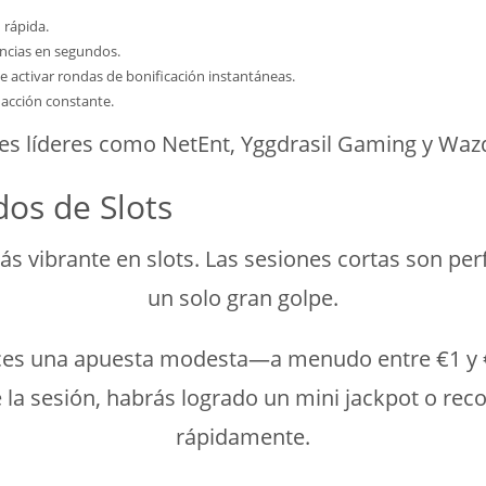
 rápida.
ancias en segundos.
e activar rondas de bonificación instantáneas.
 acción constante.
res líderes como NetEnt, Yggdrasil Gaming y Wazd
dos de Slots
ás vibrante en slots. Las sesiones cortas son pe
un solo gran golpe.
bleces una apuesta modesta—a menudo entre €1 y 
 de la sesión, habrás logrado un mini jackpot o 
rápidamente.