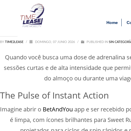
Archivos
Clien
BetAndYou – Slots de Quick‑
Home
C
agosto 2026
julio 2026
junio 2026
BY
TIME2LEASE
mayo 2026
/
DOMINGO, 07 JUNIO 2026
/
PUBLISHED IN
SIN CATEGORÍ
febrero 2026
Quando você busca uma dose de adrenalina se
septiembre 2025
agosto 2025
sessões curtas e de alta intensidade que per
julio 2025
agosto 2021
do almoço ou durante uma viage
Categorías
The Pulse of Instant Action
1_lapapillote08.com_10000
Imagine abrir o
BetAndYou
app e ser recebido p
Entertainment
News
é limpa, com ícones brilhantes para Sweet R
Post
public
projetados para ciclos de spin rápidos 