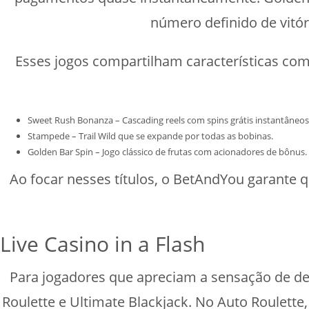
número definido de vitó
Esses jogos compartilham características comu
Sweet Rush Bonanza – Cascading reels com spins grátis instantâneos
Stampede – Trail Wild que se expande por todas as bobinas.
Golden Bar Spin – Jogo clássico de frutas com acionadores de bônus.
Ao focar nesses títulos, o BetAndYou garante
Live Casino in a Flash
Para jogadores que apreciam a sensação de de
Roulette e Ultimate Blackjack. No Auto Roulett