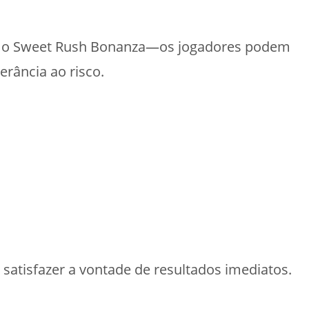
como Sweet Rush Bonanza—os jogadores podem
rância ao risco.
satisfazer a vontade de resultados imediatos.