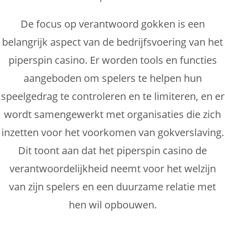
De focus op verantwoord gokken is een
belangrijk aspect van de bedrijfsvoering van het
piperspin casino. Er worden tools en functies
aangeboden om spelers te helpen hun
speelgedrag te controleren en te limiteren, en er
wordt samengewerkt met organisaties die zich
inzetten voor het voorkomen van gokverslaving.
Dit toont aan dat het piperspin casino de
verantwoordelijkheid neemt voor het welzijn
van zijn spelers en een duurzame relatie met
hen wil opbouwen.