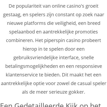
De populariteit van online casino's groeit
gestaag, en spelers zijn constant op zoek naar
nieuwe platforms die veiligheid, een breed
spelaanbod en aantrekkelijke promoties
combineren. Het piperspin casino probeert
hierop in te spelen door een
gebruiksvriendelijke interface, snelle
betalingsmogelijkheden en een responsieve
klantenservice te bieden. Dit maakt het een
aantrekkelijke optie voor zowel de casual speler
als de meer serieuze gokker.
Een Gedetailleerde Kijk op het