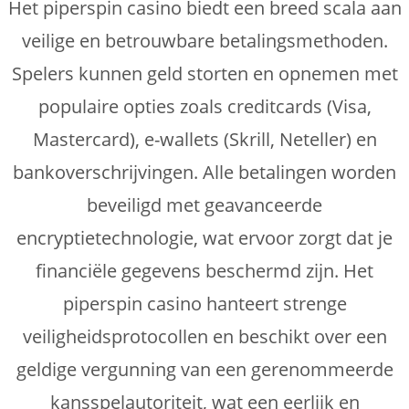
Het piperspin casino biedt een breed scala aan
veilige en betrouwbare betalingsmethoden.
Spelers kunnen geld storten en opnemen met
populaire opties zoals creditcards (Visa,
Mastercard), e-wallets (Skrill, Neteller) en
bankoverschrijvingen. Alle betalingen worden
beveiligd met geavanceerde
encryptietechnologie, wat ervoor zorgt dat je
financiële gegevens beschermd zijn. Het
piperspin casino hanteert strenge
veiligheidsprotocollen en beschikt over een
geldige vergunning van een gerenommeerde
kansspelautoriteit, wat een eerlijk en