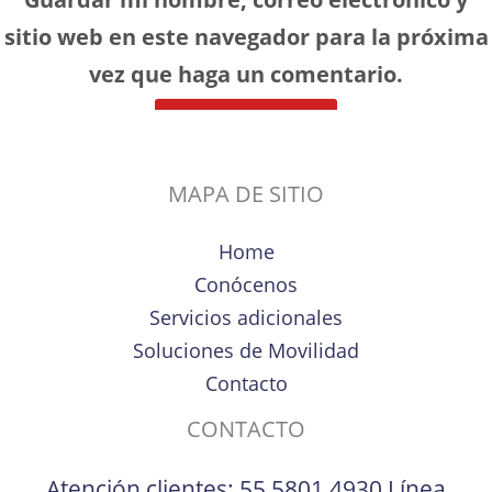
sitio web en este navegador para la próxima
vez que haga un comentario.
MAPA DE SITIO
Home
Conócenos
Servicios adicionales
Soluciones de Movilidad
Contacto
CONTACTO
Atención clientes:
55 5801 4930
Línea