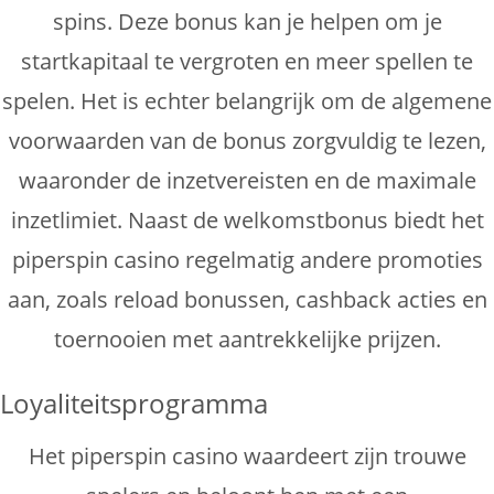
spins. Deze bonus kan je helpen om je
startkapitaal te vergroten en meer spellen te
spelen. Het is echter belangrijk om de algemene
voorwaarden van de bonus zorgvuldig te lezen,
waaronder de inzetvereisten en de maximale
inzetlimiet. Naast de welkomstbonus biedt het
piperspin casino regelmatig andere promoties
aan, zoals reload bonussen, cashback acties en
toernooien met aantrekkelijke prijzen.
Loyaliteitsprogramma
Het piperspin casino waardeert zijn trouwe