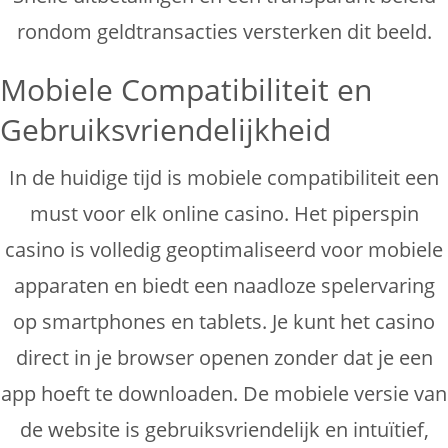
rondom geldtransacties versterken dit beeld.
Mobiele Compatibiliteit en
Gebruiksvriendelijkheid
In de huidige tijd is mobiele compatibiliteit een
must voor elk online casino. Het piperspin
casino is volledig geoptimaliseerd voor mobiele
apparaten en biedt een naadloze spelervaring
op smartphones en tablets. Je kunt het casino
direct in je browser openen zonder dat je een
app hoeft te downloaden. De mobiele versie van
de website is gebruiksvriendelijk en intuïtief,