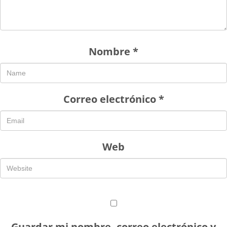
Nombre
*
Correo electrónico
*
Web
Guardar mi nombre, correo electrónico y