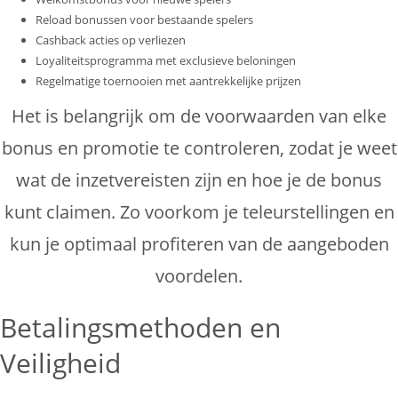
Reload bonussen voor bestaande spelers
Cashback acties op verliezen
Loyaliteitsprogramma met exclusieve beloningen
Regelmatige toernooien met aantrekkelijke prijzen
Het is belangrijk om de voorwaarden van elke
bonus en promotie te controleren, zodat je weet
wat de inzetvereisten zijn en hoe je de bonus
kunt claimen. Zo voorkom je teleurstellingen en
kun je optimaal profiteren van de aangeboden
voordelen.
Betalingsmethoden en
Veiligheid