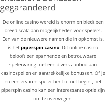
gegarandeerd
De online casino wereld is enorm en biedt een
breed scala aan mogelijkheden voor spelers.
Een van de nieuwere namen die in opkomst is,
is het
piperspin casino
. Dit online casino
belooft een spannende en betrouwbare
spelervaring met een divers aanbod aan
casinospellen en aantrekkelijke bonussen. Of je
nu een ervaren speler bent of net begint, het
piperspin casino kan een interessante optie zijn
om te overwegen.