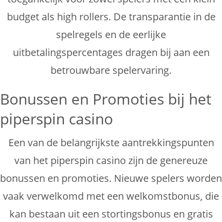
budget als high rollers. De transparantie in de
spelregels en de eerlijke
uitbetalingspercentages dragen bij aan een
betrouwbare spelervaring.
Bonussen en Promoties bij het
piperspin casino
Een van de belangrijkste aantrekkingspunten
van het piperspin casino zijn de genereuze
bonussen en promoties. Nieuwe spelers worden
vaak verwelkomd met een welkomstbonus, die
kan bestaan uit een stortingsbonus en gratis